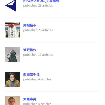
NPO法人HON.jp 事務局
published 29 articles
成相裕幸
published 20 articles
波野發作
published 17 articles
西田宗千佳
published 4 articles
大西寿男
published 4 articles