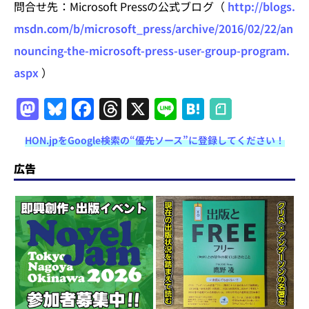
問合せ先：Microsoft Pressの公式ブログ（
http://blogs.
msdn.com/b/microsoft_press/archive/2016/02/22/an
nouncing-the-microsoft-press-user-group-program.
aspx
）
M
Bl
F
T
X
Li
H
a
u
a
h
n
at
HON.jpをGoogle検索の“優先ソース”に登録してください！
st
e
c
re
e
e
o
s
e
a
n
広告
d
k
b
d
a
o
y
o
s
n
o
k