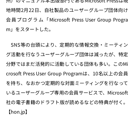
州）のマニュアル本出版部門であるMicrosoft Pressは現
o
y
o
s
地時間2月22日、自社製品のユーザーグループ団体向け
n
o
会員プログラム「Microsoft Press User Group Progra
k
m」をスタートした。
SNS等の台頭により、定期的な情報交換・ミーティン
グ活動を行なうユーザーグループ団体は減ったが、特定
分野ではまだ活発的に活動している団体も多い。このMi
crosoft Press User Group Programは、10名以上の会員
を持ち、なおかつ定期的な対面ミーティングを行なって
いるユーザーグループ専用の会員サービスで、Microsoft
社の電子書籍のドラフト版が読めるなどの特典が付く。
【hon.jp】