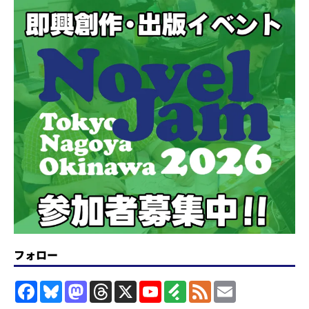
フォロー
F
B
M
T
X
Y
F
F
E
a
l
a
h
o
e
e
m
c
u
s
r
u
e
e
a