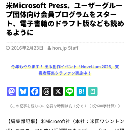
米Microsoft Press、ユーザーグルー
プ団体向け会員プログラムをスター
ト、電子書籍のドラフト版なども読め
るように
2016年2月23日
hon.jp Staff
今年もやります！ 出版創作イベント「NovelJam 2026」支
援者募集クラファン実施中！
M
Bl
F
T
X
Li
H
a
u
a
h
n
at
《この記事を読むのに必要な時間は約 1 分です（1分600字計算）》
st
e
c
re
e
e
o
s
e
a
n
【編集部記事】米Microsoft社（本社：米国ワシントン
d
k
b
d
a