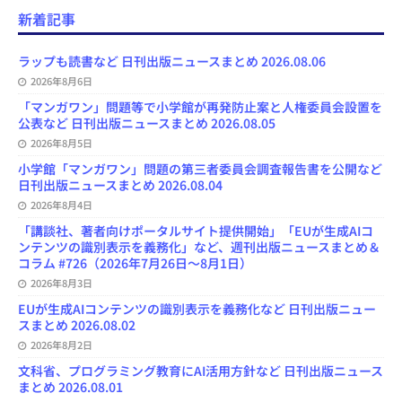
e
e
t
e
T
d
d
i
新着記事
b
s
o
a
u
l
l
o
k
d
d
b
y
o
y
o
s
e
ラップも読書など 日刊出版ニュースまとめ 2026.08.06
k
n
C
2026年8月6日
h
a
「マンガワン」問題等で小学館が再発防止案と人権委員会設置を
n
公表など 日刊出版ニュースまとめ 2026.08.05
n
e
2026年8月5日
l
小学館「マンガワン」問題の第三者委員会調査報告書を公開など
日刊出版ニュースまとめ 2026.08.04
2026年8月4日
「講談社、著者向けポータルサイト提供開始」「EUが生成AIコ
ンテンツの識別表示を義務化」など、週刊出版ニュースまとめ＆
コラム #726（2026年7月26日～8月1日）
2026年8月3日
EUが生成AIコンテンツの識別表示を義務化など 日刊出版ニュー
スまとめ 2026.08.02
2026年8月2日
文科省、プログラミング教育にAI活用方針など 日刊出版ニュース
まとめ 2026.08.01