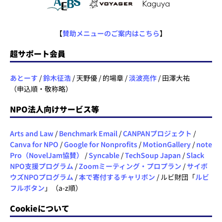
【
賛助メニューのご案内はこちら
】
超サポート会員
あとーす
/
鈴木征浩
/ 天野優 / 的場章 /
淡波亮作
/ 田澤大祐
（申込順・敬称略）
NPO法人向けサービス等
Arts and Law
/
Benchmark Email
/
CANPANプロジェクト
/
Canva for NPO
/
Google for Nonprofits
/
MotionGallery
/
note
Pro（NovelJam協賛）
/
Syncable
/
TechSoup Japan
/
Slack
NPO支援プログラム
/
Zoomミーティング・プロプラン
/
サイボ
ウズNPOプログラム
/
本で寄付するチャリボン
/ ルビ財団「
ルビ
フルボタン
」（a-z順）
Cookieについて