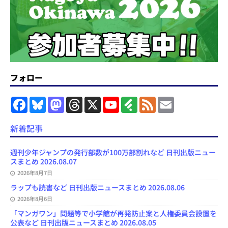
フォロー
F
B
M
T
X
Y
F
F
E
a
l
a
h
o
e
e
m
c
u
s
r
u
e
e
a
e
e
t
e
T
d
d
i
新着記事
b
s
o
a
u
l
l
o
k
d
d
b
y
o
y
o
s
e
週刊少年ジャンプの発行部数が100万部割れなど 日刊出版ニュー
k
n
C
スまとめ 2026.08.07
h
2026年8月7日
a
n
ラップも読書など 日刊出版ニュースまとめ 2026.08.06
n
e
2026年8月6日
l
「マンガワン」問題等で小学館が再発防止案と人権委員会設置を
公表など 日刊出版ニュースまとめ 2026.08.05