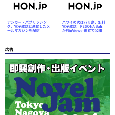
アンカー・パブリッシン
ハワイの次はバリ島、無料
グ、電子雑誌と連動したメ
電子雑誌「PESONA Bali」
ールマガジンを配信
がFlipViewer形式で公開
広告