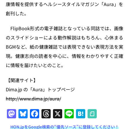
n
o
康情報を提供するヘルシースタイルマガジン「Aura」を
k
創刊した。
FlipBook形式の電子雑誌となっている同誌では、画像
のスライドショーによる動作解説はもちろん、心休まる
BGMなど、紙の健康雑誌では表現できない表現方法を実
現。健康志向の読者を中心に、情報をわかりやすく正確
に情報を届けたいとのこと。
【関連サイト】
Dima.jp の「Aura」トップページ
http://www.dima.jp/aura/
M
Bl
F
T
X
Li
H
a
u
a
h
n
at
HON.jpをGoogle検索の“優先ソース”に登録してください！