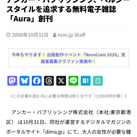
スタイルを追求する無料電子雑誌
「Aura」創刊
2006年10月31日
hon.jp Staff
今年もやります！ 出版創作イベント「NovelJam 2026」支
援者募集クラファン実施中！
M
Bl
F
T
X
Li
H
a
u
a
h
n
at
《この記事を読むのに必要な時間は約 1 分です（1分600字計算）》
st
e
c
re
e
e
o
s
e
a
n
アンカー・パブリッシング株式会社（本社:東京都港
d
k
b
d
a
区） は10月31日、同社が運営するデジタルマガジンの
o
y
o
s
ポータルサイト「dima.jp」にて、大人の女性が必要な健