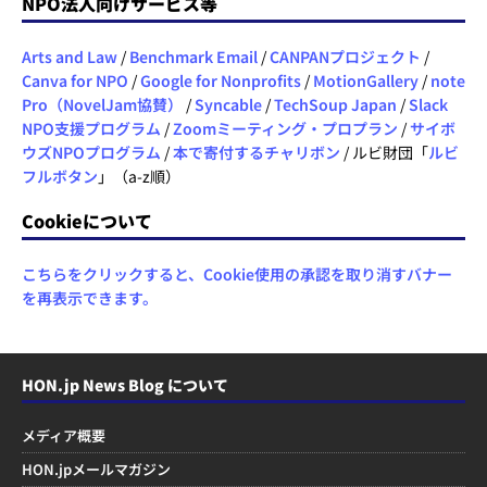
NPO法人向けサービス等
Arts and Law
/
Benchmark Email
/
CANPANプロジェクト
/
Canva for NPO
/
Google for Nonprofits
/
MotionGallery
/
note
Pro（NovelJam協賛）
/
Syncable
/
TechSoup Japan
/
Slack
NPO支援プログラム
/
Zoomミーティング・プロプラン
/
サイボ
ウズNPOプログラム
/
本で寄付するチャリボン
/ ルビ財団「
ルビ
フルボタン
」（a-z順）
Cookieについて
こちらをクリックすると、Cookie使用の承認を取り消すバナー
を再表示できます。
HON.jp News Blog について
メディア概要
HON.jpメールマガジン