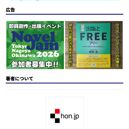
st
e
c
re
e
e
o
s
e
a
n
広告
d
k
b
d
a
o
y
o
s
n
o
k
著者について