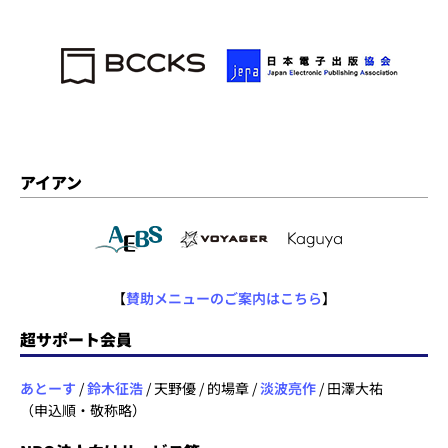
アイアン
【
賛助メニューのご案内はこちら
】
超サポート会員
あとーす
/
鈴木征浩
/ 天野優 / 的場章 /
淡波亮作
/ 田澤大祐
（申込順・敬称略）