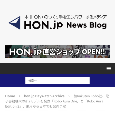
Home
hon.jp DayWatch Archive
加Rakuten Kobo社、電
子書籍端末の新2モデルを発表「Kobo Aura One」と「Kobo Aura
Edition 2」、来月から日本でも発売予定