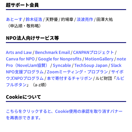
超サポート会員
あとーす
/
鈴木征浩
/ 天野優 / 的場章 /
淡波亮作
/ 田澤大祐
（申込順・敬称略）
NPO法人向けサービス等
Arts and Law
/
Benchmark Email
/
CANPANプロジェクト
/
Canva for NPO
/
Google for Nonprofits
/
MotionGallery
/
note
Pro（NovelJam協賛）
/
Syncable
/
TechSoup Japan
/
Slack
NPO支援プログラム
/
Zoomミーティング・プロプラン
/
サイボ
ウズNPOプログラム
/
本で寄付するチャリボン
/ ルビ財団「
ルビ
フルボタン
」（a-z順）
Cookieについて
こちらをクリックすると、Cookie使用の承認を取り消すバナー
を再表示できます。