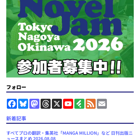
フォロー
F
B
M
T
X
Y
F
F
E
a
l
a
h
o
e
e
m
c
u
s
r
u
e
e
a
e
e
t
e
T
d
d
i
新着記事
b
s
o
a
u
l
l
o
k
d
d
b
y
o
y
o
s
e
すべてプロの翻訳・集英社「MANGA MILLION」など 日刊出版ニ
k
n
C
ュースまとめ 2026.08.08