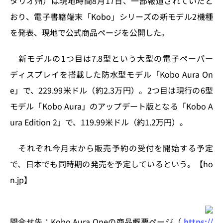
タリオ州）は現地時間8月17日、一部報道されていたと
o
y
o
s
おり、電子書籍端末「Kobo」シリーズの新モデル2機種
n
o
を発表、現地で公式商品ページを公開した。
k
新モデルの1つ目は7.8型という大型の電子ペーパー
ディスプレイを搭載した防水型モデル「Kobo Aura On
e」で、229.99米ドル（約2.3万円）。2つ目は現行の6型
モデル「Kobo Aura」のアップデート版となる「Kobo A
ura Edition 2」で、119.99米ドル（約1.2万円）。
それぞれ今月末から販売予約の受付を開始する予定
で、日本でも同時期の発売を予定しているという。【ho
n.jp】
問合せ先：Kobo Aura Oneの商品概要ページ（
https://