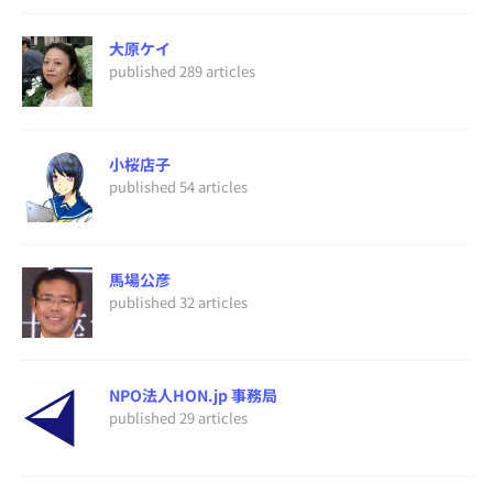
大原ケイ
published 289 articles
小桜店子
published 54 articles
馬場公彦
published 32 articles
NPO法人HON.jp 事務局
published 29 articles