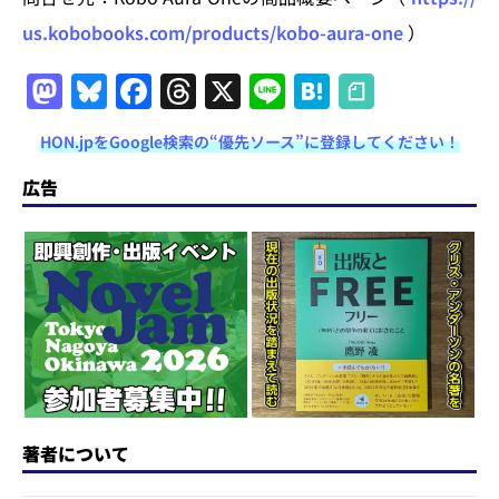
us.kobobooks.com/products/kobo-aura-one
）
M
Bl
F
T
X
Li
H
a
u
a
h
n
at
HON.jpをGoogle検索の“優先ソース”に登録してください！
st
e
c
re
e
e
o
s
e
a
n
広告
d
k
b
d
a
o
y
o
s
n
o
k
著者について