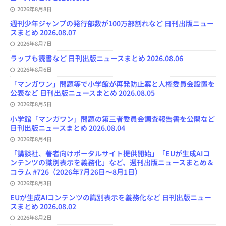
h
2026年8月8日
a
n
週刊少年ジャンプの発行部数が100万部割れなど 日刊出版ニュー
n
スまとめ 2026.08.07
e
l
2026年8月7日
ラップも読書など 日刊出版ニュースまとめ 2026.08.06
2026年8月6日
「マンガワン」問題等で小学館が再発防止案と人権委員会設置を
公表など 日刊出版ニュースまとめ 2026.08.05
2026年8月5日
小学館「マンガワン」問題の第三者委員会調査報告書を公開など
日刊出版ニュースまとめ 2026.08.04
2026年8月4日
「講談社、著者向けポータルサイト提供開始」「EUが生成AIコ
ンテンツの識別表示を義務化」など、週刊出版ニュースまとめ＆
コラム #726（2026年7月26日～8月1日）
2026年8月3日
EUが生成AIコンテンツの識別表示を義務化など 日刊出版ニュー
スまとめ 2026.08.02
2026年8月2日