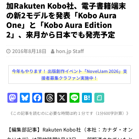
加Rakuten Kobo社、電子書籍端末
の新2モデルを発表「Kobo Aura
One」と「Kobo Aura Edition
2」、来月から日本でも発売予定
2016年8月18日
hon.jp Staff
今年もやります！ 出版創作イベント「NovelJam 2026」支
援者募集クラファン実施中！
M
Bl
F
T
X
Li
H
a
u
a
h
n
at
《この記事を読むのに必要な時間は約 1 分です（1分600字計算）》
st
e
c
re
e
e
o
s
e
a
n
【編集部記事】Rakuten Kobo社（本社：カナダ・オン
d
k
b
d
a