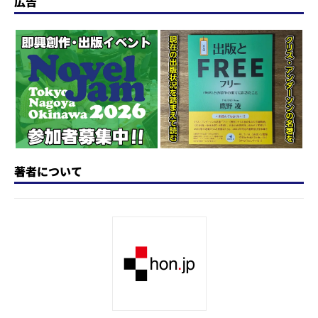
o
s
e
a
n
広告
d
k
b
d
a
o
y
o
s
n
o
k
著者について