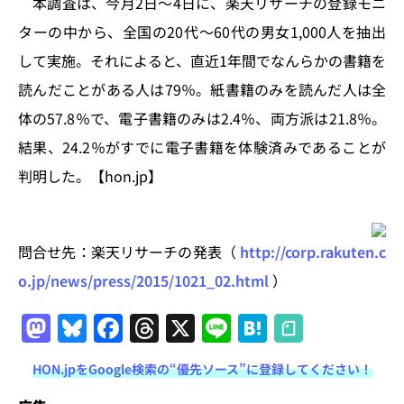
k
本調査は、今月2日〜4日に、楽天リサーチの登録モニ
ターの中から、全国の20代〜60代の男女1,000人を抽出
して実施。それによると、直近1年間でなんらかの書籍を
読んだことがある人は79％。紙書籍のみを読んだ人は全
体の57.8％で、電子書籍のみは2.4％、両方派は21.8％。
結果、24.2％がすでに電子書籍を体験済みであることが
判明した。【hon.jp】
問合せ先：楽天リサーチの発表（
http://corp.rakuten.c
o.jp/news/press/2015/1021_02.html
）
M
Bl
F
T
X
Li
H
a
u
a
h
n
at
HON.jpをGoogle検索の“優先ソース”に登録してください！
st
e
c
re
e
e