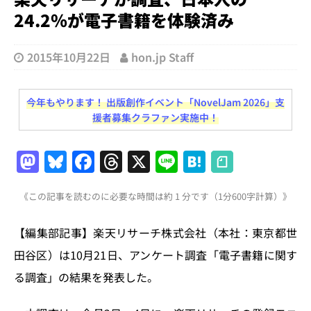
24.2％が電子書籍を体験済み
2015年10月22日
hon.jp Staff
今年もやります！ 出版創作イベント「NovelJam 2026」支
援者募集クラファン実施中！
M
Bl
F
T
X
Li
H
a
u
a
h
n
at
《この記事を読むのに必要な時間は約 1 分です（1分600字計算）》
st
e
c
re
e
e
o
s
e
a
n
【編集部記事】楽天リサーチ株式会社（本社：東京都世
d
k
b
d
a
田谷区）は10月21日、アンケート調査「電子書籍に関す
o
y
o
s
る調査」の結果を発表した。
n
o