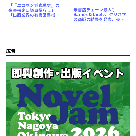
「『エロマンガ表現史』の
米書店チェーン最大手
有害指定に議事録なし」
Barnes & Noble、クリスマ
「出版業界の有害図書指定
ス商戦の結果を発表、売上
による軽減税率適用に政府
高は前年比9.1%減
が難色」など出版業界関連
の気になるニュースまとめ
#335（2018年8月6日～19
日）
広告