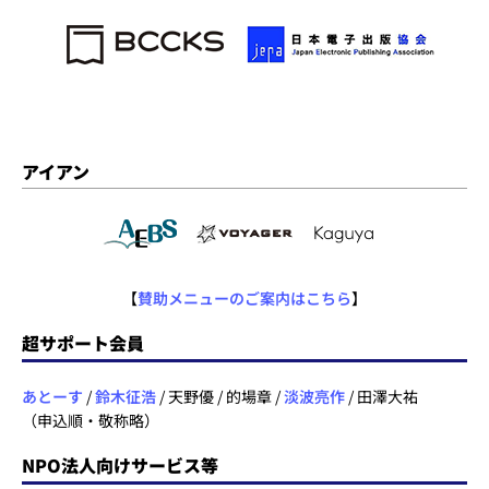
アイアン
【
賛助メニューのご案内はこちら
】
超サポート会員
あとーす
/
鈴木征浩
/ 天野優 / 的場章 /
淡波亮作
/ 田澤大祐
（申込順・敬称略）
NPO法人向けサービス等