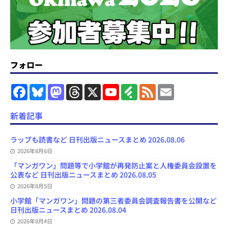
フォロー
F
B
M
T
X
Y
F
F
E
a
l
a
h
o
e
e
m
c
u
s
r
u
e
e
a
e
e
t
e
T
d
d
i
新着記事
b
s
o
a
u
l
l
o
k
d
d
b
y
o
y
o
s
e
ラップも読書など 日刊出版ニュースまとめ 2026.08.06
k
n
C
2026年8月6日
h
a
「マンガワン」問題等で小学館が再発防止案と人権委員会設置を
n
公表など 日刊出版ニュースまとめ 2026.08.05
n
e
2026年8月5日
l
小学館「マンガワン」問題の第三者委員会調査報告書を公開など
日刊出版ニュースまとめ 2026.08.04
2026年8月4日