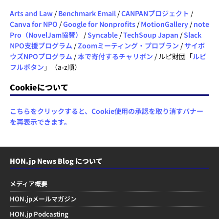
Arts and Law
/
Benchmark Email
/
CANPANプロジェクト
/
Canva for NPO
/
Google for Nonprofits
/
MotionGallery
/
note
Pro（NovelJam協賛）
/
Syncable
/
TechSoup Japan
/
Slack
NPO支援プログラム
/
Zoomミーティング・プロプラン
/
サイボ
ウズNPOプログラム
/
本で寄付するチャリボン
/ ルビ財団「
ルビ
フルボタン
」（a-z順）
Cookieについて
こちらをクリックすると、Cookie使用の承認を取り消すバナー
を再表示できます。
HON.jp News Blog について
メディア概要
HON.jpメールマガジン
HON.jp Podcasting