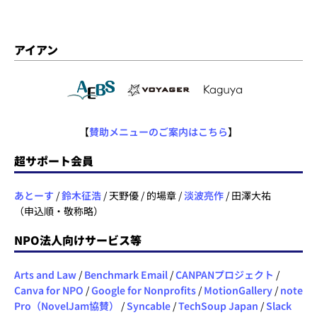
アイアン
【
賛助メニューのご案内はこちら
】
超サポート会員
あとーす
/
鈴木征浩
/ 天野優 / 的場章 /
淡波亮作
/ 田澤大祐
（申込順・敬称略）
NPO法人向けサービス等
Arts and Law
/
Benchmark Email
/
CANPANプロジェクト
/
Canva for NPO
/
Google for Nonprofits
/
MotionGallery
/
note
Pro（NovelJam協賛）
/
Syncable
/
TechSoup Japan
/
Slack