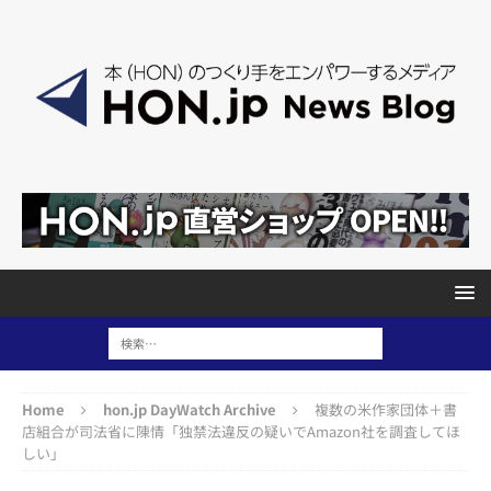
Home
hon.jp DayWatch Archive
複数の米作家団体＋書
店組合が司法省に陳情「独禁法違反の疑いでAmazon社を調査してほ
しい」