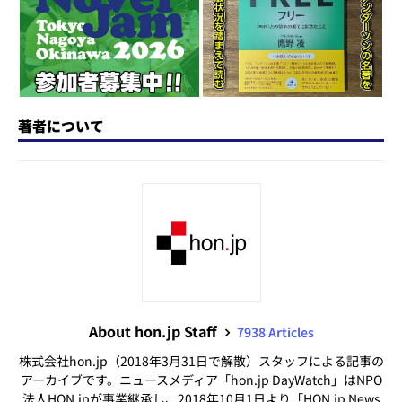
n
o
k
著者について
About hon.jp Staff
7938 Articles
株式会社hon.jp（2018年3月31日で解散）スタッフによる記事の
アーカイブです。ニュースメディア「hon.jp DayWatch」はNPO
法人HON.jpが事業継承し、2018年10月1日より「HON.jp News