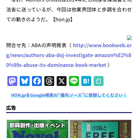
法省に送っているが、今回は他業界団体と歩調を合わせ
ての動きのようだ。【hon.jp】
問合せ先：ABAの声明発表（
http://www.bookweb.or
g/news/authors-aba-doj-investigate-amazon%E2%8
0%99s-abuse-its-dominance-book-market
）
M
Bl
F
T
X
Li
H
a
u
a
h
n
at
HON.jpをGoogle検索の“優先ソース”に登録してください！
st
e
c
re
e
e
o
s
e
a
n
広告
d
k
b
d
a
o
y
o
s