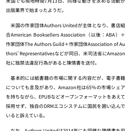
米国でも現地時間7月13日、同様な動きを求める活動が
n
o
出版業界で始まったようだ。
k
米国の作家団体Authors Unitedが主体となり、書店組
合American Booksellers Association（以後：ABA）＋
作家団体The Authors Guild＋作家団体Association of Au
thors’ Representativesなどが同日、米司法省にAmazon
社に独禁法違反行為があると陳情書を送付。
基本的には紙書籍の市場に関する内容だが、電子書籍
についても言及があり、Amazon社は65％の市場シェア
を持ちながら、EPUBなどオープンフォーマットをあえて
採用せず、独自のDRMエコシステムに国民を囲い込んで
いると訴えている。
なお、Authors Unitedは2014年にも同様な陳情書を司