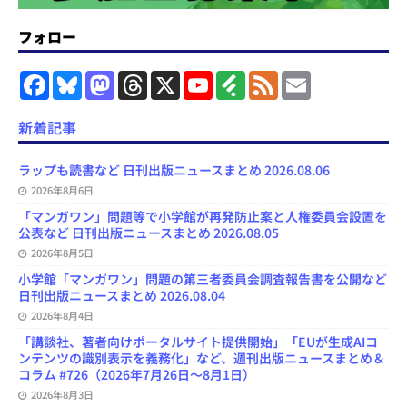
フォロー
F
B
M
T
X
Y
F
F
E
a
l
a
h
o
e
e
m
c
u
s
r
u
e
e
a
e
e
t
e
T
d
d
i
新着記事
b
s
o
a
u
l
l
o
k
d
d
b
y
o
y
o
s
e
ラップも読書など 日刊出版ニュースまとめ 2026.08.06
k
n
C
2026年8月6日
h
a
「マンガワン」問題等で小学館が再発防止案と人権委員会設置を
n
公表など 日刊出版ニュースまとめ 2026.08.05
n
e
2026年8月5日
l
小学館「マンガワン」問題の第三者委員会調査報告書を公開など
日刊出版ニュースまとめ 2026.08.04
2026年8月4日
「講談社、著者向けポータルサイト提供開始」「EUが生成AIコ
ンテンツの識別表示を義務化」など、週刊出版ニュースまとめ＆
コラム #726（2026年7月26日～8月1日）
2026年8月3日