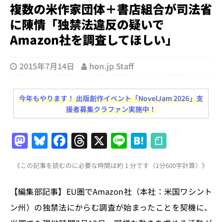
複数の米作家団体＋書店組合が司法省
に陳情「独禁法違反の疑いで
Amazon社を調査してほしい」
2015年7月14日
hon.jp Staff
今年もやります！ 出版創作イベント「NovelJam 2026」支
援者募集クラファン実施中！
M
Bl
F
T
X
Li
H
a
u
a
h
n
at
《この記事を読むのに必要な時間は約 1 分です（1分600字計算）》
st
e
c
re
e
e
o
s
e
a
n
【編集部記事】EU圏でAmazon社（本社：米国ワシント
d
k
b
d
a
ン州）の独禁法にからむ調査が始まったことを契機に、
o
y
o
s