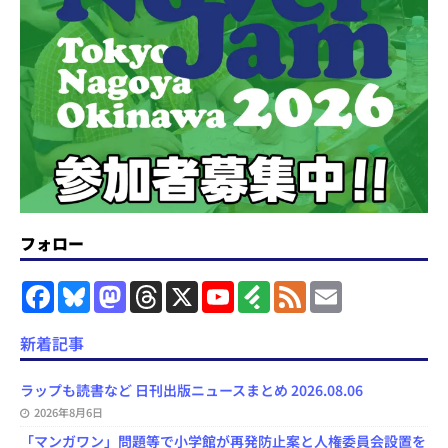
フォロー
F
B
M
T
X
Y
F
F
E
a
l
a
h
o
e
e
m
c
u
s
r
u
e
e
a
e
e
t
e
T
d
d
i
新着記事
b
s
o
a
u
l
l
o
k
d
d
b
y
o
y
o
s
e
ラップも読書など 日刊出版ニュースまとめ 2026.08.06
k
n
C
2026年8月6日
h
a
「マンガワン」問題等で小学館が再発防止案と人権委員会設置を