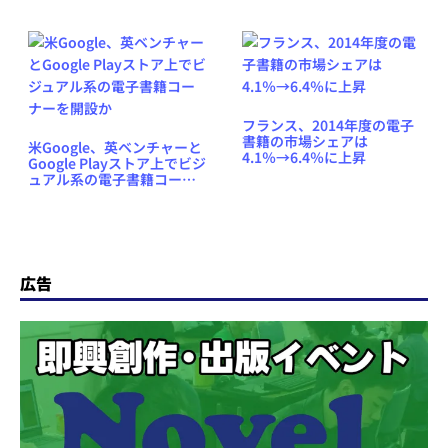
フランス、2014年度の電子
書籍の市場シェアは
米Google、英ベンチャーと
4.1％→6.4％に上昇
Google Playストア上でビジ
ュアル系の電子書籍コーナ
ーを開設か
広告