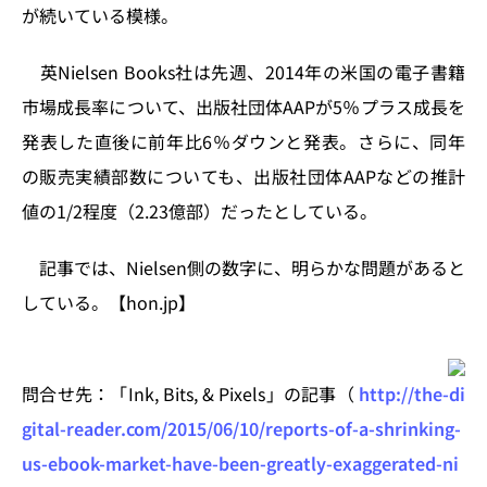
n
o
が続いている模様。
k
英Nielsen Books社は先週、2014年の米国の電子書籍
市場成長率について、出版社団体AAPが5％プラス成長を
発表した直後に前年比6％ダウンと発表。さらに、同年
の販売実績部数についても、出版社団体AAPなどの推計
値の1/2程度（2.23億部）だったとしている。
記事では、Nielsen側の数字に、明らかな問題があると
している。【hon.jp】
問合せ先：「Ink, Bits, & Pixels」の記事（
http://the-di
gital-reader.com/2015/06/10/reports-of-a-shrinking-
us-ebook-market-have-been-greatly-exaggerated-ni