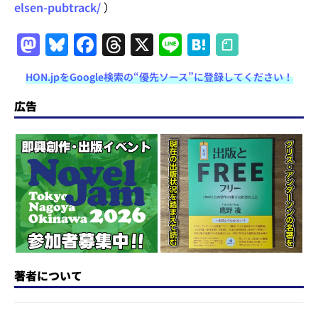
elsen-pubtrack/
）
M
Bl
F
T
X
Li
H
a
u
a
h
n
at
HON.jpをGoogle検索の“優先ソース”に登録してください！
st
e
c
re
e
e
o
s
e
a
n
広告
d
k
b
d
a
o
y
o
s
n
o
k
著者について