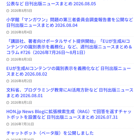
n
公表など 日刊出版ニュースまとめ 2026.08.05
n
e
2026年8月5日
l
小学館「マンガワン」問題の第三者委員会調査報告書を公開など
日刊出版ニュースまとめ 2026.08.04
2026年8月4日
「講談社、著者向けポータルサイト提供開始」「EUが生成AIコ
ンテンツの識別表示を義務化」など、週刊出版ニュースまとめ＆
コラム #726（2026年7月26日～8月1日）
2026年8月3日
EUが生成AIコンテンツの識別表示を義務化など 日刊出版ニュー
スまとめ 2026.08.02
2026年8月2日
文科省、プログラミング教育にAI活用方針など 日刊出版ニュース
まとめ 2026.08.01
2026年8月1日
HON.jp News Blogに拡張検索生成（RAG）で回答を返すチャッ
トボットを設置など 日刊出版ニュースまとめ 2026.07.31
2026年7月31日
チャットボット（ベータ版）を公開しました
2026年7月30日