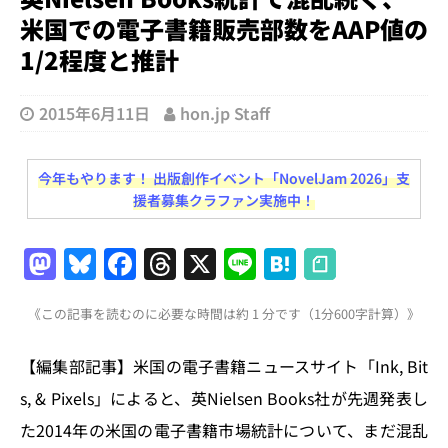
米国での電子書籍販売部数をAAP値の
1/2程度と推計
2015年6月11日
hon.jp Staff
今年もやります！ 出版創作イベント「NovelJam 2026」支
援者募集クラファン実施中！
M
Bl
F
T
X
Li
H
a
u
a
h
n
at
《この記事を読むのに必要な時間は約 1 分です（1分600字計算）》
st
e
c
re
e
e
o
s
e
a
n
【編集部記事】米国の電子書籍ニュースサイト「Ink, Bit
d
k
b
d
a
s, & Pixels」によると、英Nielsen Books社が先週発表し
o
y
o
s
た2014年の米国の電子書籍市場統計について、まだ混乱