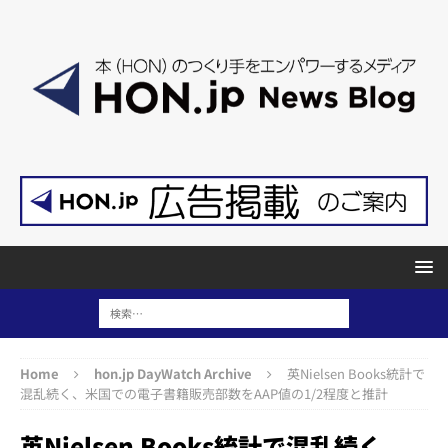
Home
hon.jp DayWatch Archive
英Nielsen Books統計で
混乱続く、米国での電子書籍販売部数をAAP値の1/2程度と推計
英Nielsen Books統計で混乱続く、