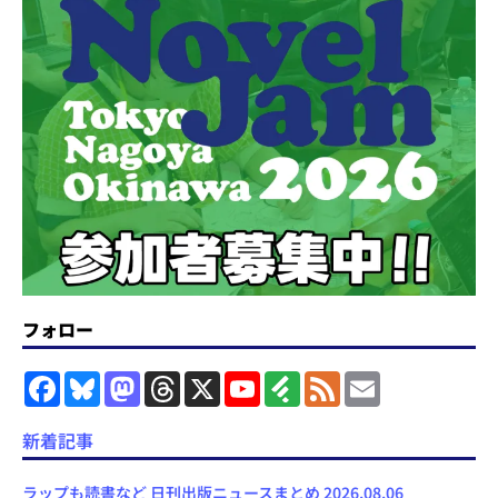
フォロー
F
B
M
T
X
Y
F
F
E
a
l
a
h
o
e
e
m
c
u
s
r
u
e
e
a
e
e
t
e
T
d
d
i
新着記事
b
s
o
a
u
l
l
o
k
d
d
b
y
o
y
o
s
e
ラップも読書など 日刊出版ニュースまとめ 2026.08.06