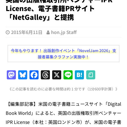
License、電子書籍PRサイト
「NetGalley」と提携
2015年6月11日
hon.jp Staff
今年もやります！ 出版創作イベント「NovelJam 2026」支
援者募集クラファン実施中！
M
Bl
F
T
X
Li
H
a
u
a
h
n
at
《この記事を読むのに必要な時間は約 1 分です（1分600字計算）》
st
e
c
re
e
e
o
s
e
a
n
【編集部記事】米国の電子書籍ニュースサイト「Digital
d
k
b
d
a
Book World」によると、英国の出版権取引所ベンチャー
o
y
o
s
IPR License（本社：英国ロンドン市）が、米国の電子書