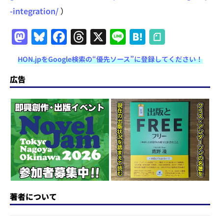
-integration/
）
M
Bl
F
T
X
Li
H
a
u
a
h
n
at
HON.jpをGoogle検索の“優先ソース”に登録してください！
st
e
c
re
e
e
o
s
e
a
n
広告
d
k
b
d
a
o
y
o
s
n
o
k
著者について