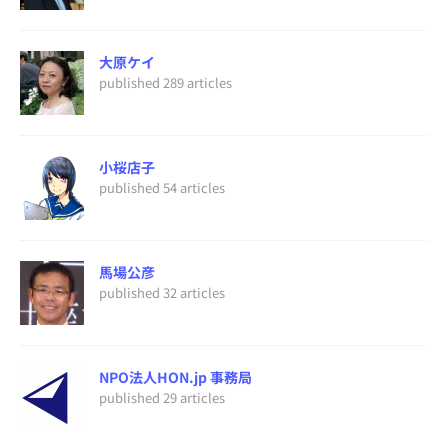
大原ケイ
published 289 articles
小桜店子
published 54 articles
馬場公彦
published 32 articles
NPO法人HON.jp 事務局
published 29 articles