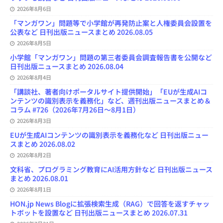
k
n
C
2026年8月6日
h
a
「マンガワン」問題等で小学館が再発防止案と人権委員会設置を
n
公表など 日刊出版ニュースまとめ 2026.08.05
n
e
2026年8月5日
l
小学館「マンガワン」問題の第三者委員会調査報告書を公開など
日刊出版ニュースまとめ 2026.08.04
2026年8月4日
「講談社、著者向けポータルサイト提供開始」「EUが生成AIコ
ンテンツの識別表示を義務化」など、週刊出版ニュースまとめ＆
コラム #726（2026年7月26日～8月1日）
2026年8月3日
EUが生成AIコンテンツの識別表示を義務化など 日刊出版ニュー
スまとめ 2026.08.02
2026年8月2日
文科省、プログラミング教育にAI活用方針など 日刊出版ニュース
まとめ 2026.08.01
2026年8月1日
HON.jp News Blogに拡張検索生成（RAG）で回答を返すチャッ
トボットを設置など 日刊出版ニュースまとめ 2026.07.31