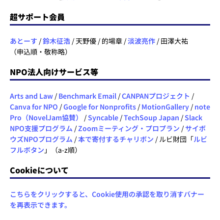
超サポート会員
あとーす
/
鈴木征浩
/ 天野優 / 的場章 /
淡波亮作
/ 田澤大祐
（申込順・敬称略）
NPO法人向けサービス等
Arts and Law
/
Benchmark Email
/
CANPANプロジェクト
/
Canva for NPO
/
Google for Nonprofits
/
MotionGallery
/
note
Pro（NovelJam協賛）
/
Syncable
/
TechSoup Japan
/
Slack
NPO支援プログラム
/
Zoomミーティング・プロプラン
/
サイボ
ウズNPOプログラム
/
本で寄付するチャリボン
/ ルビ財団「
ルビ
フルボタン
」（a-z順）
Cookieについて
こちらをクリックすると、Cookie使用の承認を取り消すバナー
を再表示できます。