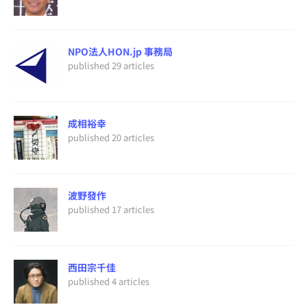
NPO法人HON.jp 事務局
published 29 articles
成相裕幸
published 20 articles
波野發作
published 17 articles
西田宗千佳
published 4 articles