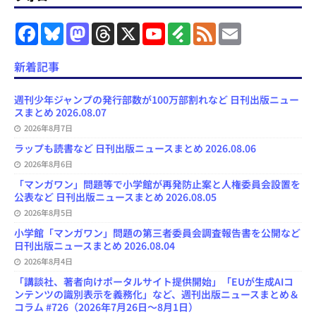
F
B
M
T
X
Y
F
F
E
a
l
a
h
o
e
e
m
c
u
s
r
u
e
e
a
e
e
t
e
T
d
d
i
新着記事
b
s
o
a
u
l
l
o
k
d
d
b
y
o
y
o
s
e
週刊少年ジャンプの発行部数が100万部割れなど 日刊出版ニュー
k
n
C
スまとめ 2026.08.07
h
2026年8月7日
a
n
ラップも読書など 日刊出版ニュースまとめ 2026.08.06
n
e
2026年8月6日
l
「マンガワン」問題等で小学館が再発防止案と人権委員会設置を
公表など 日刊出版ニュースまとめ 2026.08.05
2026年8月5日
小学館「マンガワン」問題の第三者委員会調査報告書を公開など
日刊出版ニュースまとめ 2026.08.04
2026年8月4日
「講談社、著者向けポータルサイト提供開始」「EUが生成AIコ
ンテンツの識別表示を義務化」など、週刊出版ニュースまとめ＆
コラム #726（2026年7月26日～8月1日）