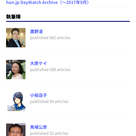
hon.jp DayWatch Archive（～2017年9月）
執筆陣
鷹野凌
published 962 articles
大原ケイ
published 289 articles
小桜店子
published 54 articles
馬場公彦
published 32 articles