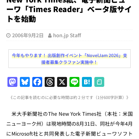
ーワ「Times Reader」ベータ版サイ
トを始動
2006年9月2日
hon.jp Staff
今年もやります！ 出版創作イベント「NovelJam 2026」支
援者募集クラファン実施中！
M
Bl
F
T
X
Li
H
a
u
a
h
n
at
《この記事を読むのに必要な時間は約 2 分です（1分600字計算）》
st
e
c
re
e
e
o
s
e
a
n
米大手新聞社のThe New York Times社（本社：米国
d
k
b
d
a
ニューヨーク州）は現地時間の8月31日、同社が今年4月
o
y
o
s
にMicrosoft社と共同発表した電子新聞ビューワソフト