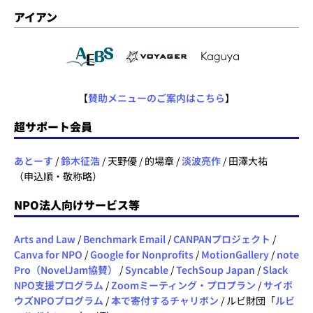
アイアン
【
賛助メニューのご案内はこちら
】
超サポート会員
あとーす
/
鈴木征浩
/ 天野優 / 的場章 /
淡波亮作
/ 田澤大祐
（申込順・敬称略）
NPO法人向けサービス等
Arts and Law
/
Benchmark Email
/
CANPANプロジェクト
/
Canva for NPO
/
Google for Nonprofits
/
MotionGallery
/
note
Pro（NovelJam協賛）
/
Syncable
/
TechSoup Japan
/
Slack
NPO支援プログラム
/
Zoomミーティング・プロプラン
/
サイボ
ウズNPOプログラム
/
本で寄付するチャリボン
/ ルビ財団「
ルビ