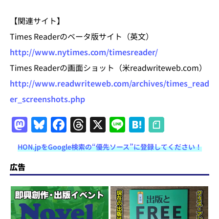
【関連サイト】
Times Readerのベータ版サイト（英文）
http://www.nytimes.com/timesreader/
Times Readerの画面ショット（米readwriteweb.com）
http://www.readwriteweb.com/archives/times_read
er_screenshots.php
M
Bl
F
T
X
Li
H
a
u
a
h
n
at
HON.jpをGoogle検索の“優先ソース”に登録してください！
st
e
c
re
e
e
o
s
e
a
n
広告
d
k
b
d
a
o
y
o
s
n
o