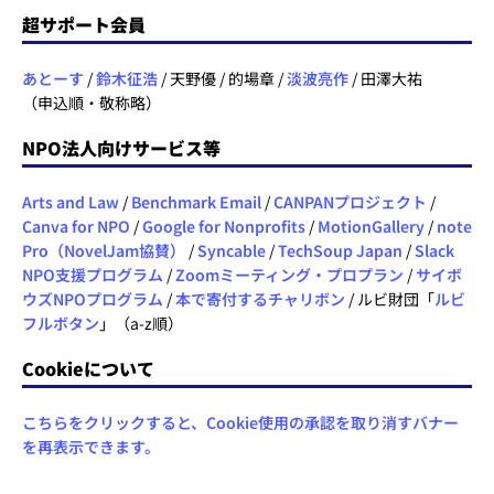
超サポート会員
あとーす
/
鈴木征浩
/ 天野優 / 的場章 /
淡波亮作
/ 田澤大祐
（申込順・敬称略）
NPO法人向けサービス等
Arts and Law
/
Benchmark Email
/
CANPANプロジェクト
/
Canva for NPO
/
Google for Nonprofits
/
MotionGallery
/
note
Pro（NovelJam協賛）
/
Syncable
/
TechSoup Japan
/
Slack
NPO支援プログラム
/
Zoomミーティング・プロプラン
/
サイボ
ウズNPOプログラム
/
本で寄付するチャリボン
/ ルビ財団「
ルビ
フルボタン
」（a-z順）
Cookieについて
こちらをクリックすると、Cookie使用の承認を取り消すバナー
を再表示できます。