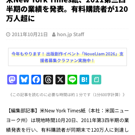
半期の業績を発表。有料購読者が120
万人超に
2011年10月21日
hon.jp Staff
今年もやります！ 出版創作イベント「NovelJam 2026」支
援者募集クラファン実施中！
M
Bl
F
T
X
Li
H
a
u
a
h
n
at
《この記事を読むのに必要な時間は約 1 分です（1分600字計算）》
st
e
c
re
e
e
o
s
e
a
n
【編集部記事】米New York Times紙（本社：米国ニュー
d
k
b
d
a
ヨーク州）は現地時間10月20日、2011年第3四半期の業
o
y
o
s
績発表を行い、有料購読者が同期末で120万人に到達し