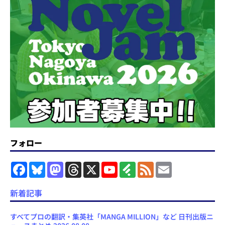
フォロー
F
B
M
T
X
Y
F
F
E
a
l
a
h
o
e
e
m
c
u
s
r
u
e
e
a
e
e
t
e
T
d
d
i
新着記事
b
s
o
a
u
l
l
o
k
d
d
b
y
o
y
o
s
e
すべてプロの翻訳・集英社「MANGA MILLION」など 日刊出版ニ
k
n
C