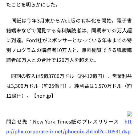
n
o
たことを明らかにした。
k
同紙は今年3月末からWeb版の有料化を開始。電子書
籍端末などで閲覧する有料購読者は、同期末で32万人超
に到達。Ford社がスポンサーとなっている年末までの特
別プログラムの購読者10万人と、無料閲覧できる紙版購
読者80万人との合計で120万人を超えた。
同期の収入は5億3700万ドル（約412億円）、営業利益
は3,300万ドル（約25億円）。純利益は1,570万ドル（約
12億円）。【hon.jp】
問合せ先：New York Times紙のプレスリリース
htt
p://phx.corporate-ir.net/phoenix.zhtml?c=105317&p