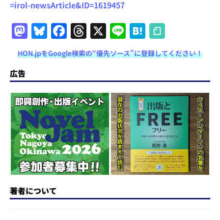
=irol-newsArticle&ID=1619457
M
Bl
F
T
X
Li
H
a
u
a
h
n
at
HON.jpをGoogle検索の“優先ソース”に登録してください！
st
e
c
re
e
e
o
s
e
a
n
広告
d
k
b
d
a
o
y
o
s
n
o
k
著者について