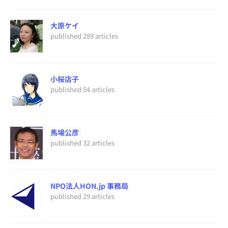
大原ケイ
published 289 articles
小桜店子
published 54 articles
馬場公彦
published 32 articles
NPO法人HON.jp 事務局
published 29 articles