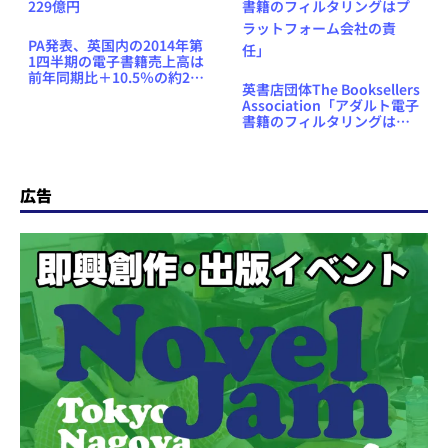
PA発表、英国内の2014年第
1四半期の電子書籍売上高は
前年同期比＋10.5％の約229
英書店団体The Booksellers
億円
Association「アダルト電子
書籍のフィルタリングはプ
ラットフォーム会社の責
任」
広告