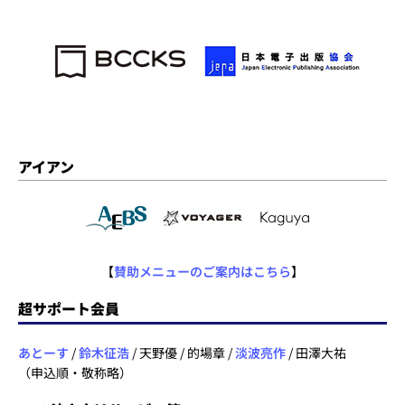
アイアン
【
賛助メニューのご案内はこちら
】
超サポート会員
あとーす
/
鈴木征浩
/ 天野優 / 的場章 /
淡波亮作
/ 田澤大祐
（申込順・敬称略）