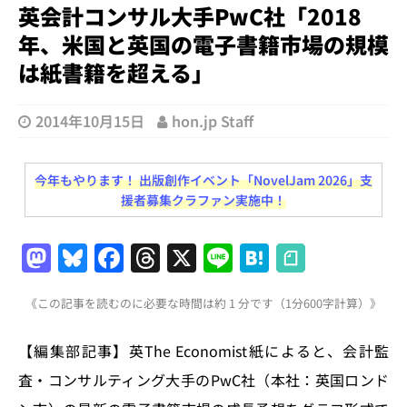
英会計コンサル大手PwC社「2018
年、米国と英国の電子書籍市場の規模
は紙書籍を超える」
2014年10月15日
hon.jp Staff
今年もやります！ 出版創作イベント「NovelJam 2026」支
援者募集クラファン実施中！
M
Bl
F
T
X
Li
H
a
u
a
h
n
at
《この記事を読むのに必要な時間は約 1 分です（1分600字計算）》
st
e
c
re
e
e
o
s
e
a
n
【編集部記事】英The Economist紙によると、会計監
d
k
b
d
a
査・コンサルティング大手のPwC社（本社：英国ロンド
o
y
o
s