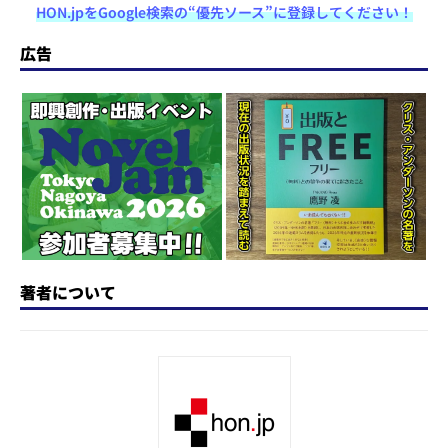
HON.jpをGoogle検索の“優先ソース”に登録してください！
st
e
c
re
e
e
o
s
e
a
n
広告
d
k
b
d
a
o
y
o
s
n
o
k
著者について