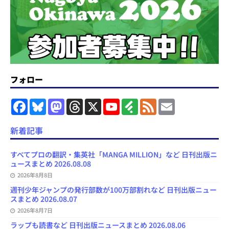
フォロー
F
B
M
T
X
Y
F
F
E
a
l
a
h
o
e
e
m
c
u
s
r
u
e
e
a
e
e
t
e
T
d
d
i
新着記事
b
s
o
a
u
l
l
o
k
d
d
b
y
o
y
o
s
e
すべてプロの翻訳・集英社「MANGA MILLION」など 日刊出版ニ
k
n
C
ュースまとめ 2026.08.08
h
2026年8月8日
a
n
週刊少年ジャンプの発行部数が100万部割れなど 日刊出版ニュー
n
スまとめ 2026.08.07
e
l
2026年8月7日
ラップも読書など 日刊出版ニュースまとめ 2026.08.06