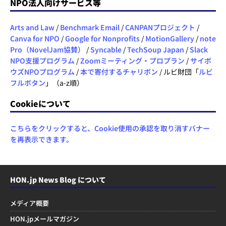
NPO法人向けサービス等
Arts and Law
/
Benchmark Email
/
CANPANプロジェクト
/
Canva for NPO
/
Google for Nonprofits
/
MotionGallery
/
note
Pro（NovelJam協賛）
/
Syncable
/
TechSoup Japan
/
Slack
NPO支援プログラム
/
Zoomミーティング・プロプラン
/
サイボ
ウズNPOプログラム
/
本で寄付するチャリボン
/ ルビ財団「
ルビ
フルボタン
」（a-z順）
Cookieについて
こちらをクリックすると、Cookie使用の承認を取り消すバナー
を再表示できます。
HON.jp News Blog について
メディア概要
HON.jpメールマガジン