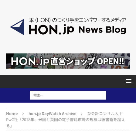
Home
hon.jp DayWatch Archive
英会計コンサル大手
PwC社「2018年、米国と英国の電子書籍市場の規模は紙書籍を超え
る」