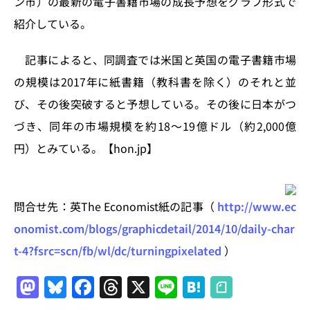
ン市）の最新の電子書籍市場の成長予想をグラフ形式で
n
o
紹介している。
k
記事によると、同調査では米国と英国の電子書籍市場
の規模は2017年に紙書籍（教科書を除く）のそれと並
び、その後突破すると予想している。その後に日本がつ
づき、同年の市場規模を約18〜19億ドル（約2,000億
円）とみている。【hon.jp】
問合せ先：英The Economist紙の記事（
http://www.ec
onomist.com/blogs/graphicdetail/2014/10/daily-char
t-4?fsrc=scn/fb/wl/dc/turningpixelated
）
M
Bl
F
T
X
Li
H
a
u
a
h
n
at