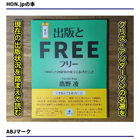
HON.jpの本
ABJマーク