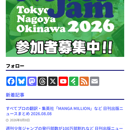
フォロー
F
B
M
T
X
Y
F
F
E
a
l
a
h
o
e
e
m
c
u
s
r
u
e
e
a
e
e
t
e
T
d
d
i
新着記事
b
s
o
a
u
l
l
o
k
d
d
b
y
o
y
o
s
e
すべてプロの翻訳・集英社「MANGA MILLION」など 日刊出版ニ
k
n
C
ュースまとめ 2026.08.08
h
2026年8月8日
a
n
週刊少年ジャンプの発行部数が100万部割れなど 日刊出版ニュー