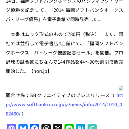
14日、福岡ソフトバンクホークスのパシフィック・リー
n
o
グ優勝を記念して、「2014 福岡ソフトバンクホークス
k
パ・リーグ優勝」を電子書籍で同時発売した。
本書はムック形式のもので780円（税込）。また、同
社では並行して電子書店4店舗にて、「福岡ソフトバン
クホークス パ・リーグ優勝記念セール」を開催。プロ
野球の試合数にちなんで144作品を44〜90％割引で販売
開始した。【hon.jp】
問合せ先：SBクリエイティブのプレスリリース（
htt
p://www.softbankcr.co.jp/ja/news/info/2014/1010_0
02460/
）
M
Bl
F
T
X
Li
H