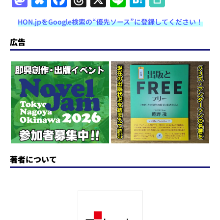
a
u
a
h
n
at
HON.jpをGoogle検索の“優先ソース”に登録してください！
st
e
c
re
e
e
o
s
e
a
n
広告
d
k
b
d
a
o
y
o
s
n
o
k
著者について