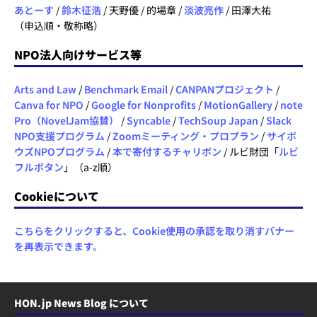
あとーす
/
鈴木征浩
/ 天野優 / 的場章 /
淡波亮作
/ 田澤大祐
（申込順・敬称略）
NPO法人向けサービス等
Arts and Law
/
Benchmark Email
/
CANPANプロジェクト
/
Canva for NPO
/
Google for Nonprofits
/
MotionGallery
/
note
Pro（NovelJam協賛）
/
Syncable
/
TechSoup Japan
/
Slack
NPO支援プログラム
/
Zoomミーティング・プロプラン
/
サイボ
ウズNPOプログラム
/
本で寄付するチャリボン
/ ルビ財団「
ルビ
フルボタン
」（a-z順）
Cookieについて
こちらをクリックすると、Cookie使用の承認を取り消すバナー
を再表示できます。
HON.jp News Blog について