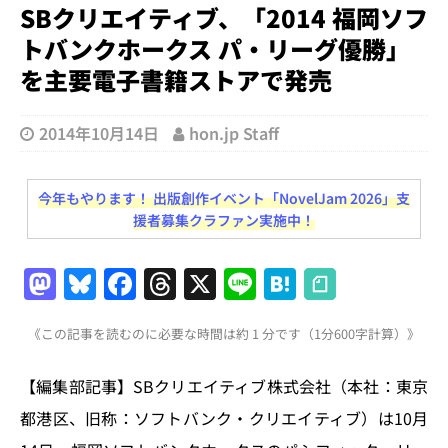
SBクリエイティブ、「2014 福岡ソフ
トバンクホークス パ・リーグ優勝」
を主要電子書籍ストアで発売
2014年10月14日
hon.jp Staff
今年もやります！ 出版創作イベント「NovelJam 2026」支
援者募集クラファン実施中！
M
Bl
F
T
X
Li
H
a
u
a
h
n
at
《この記事を読むのに必要な時間は約 1 分です（1分600字計算）》
st
e
c
re
e
e
o
s
e
a
n
【編集部記事】SBクリエイティブ株式会社（本社：東京
d
k
b
d
a
都港区、旧称：ソフトバンク・クリエイティブ）は10月
o
y
o
s