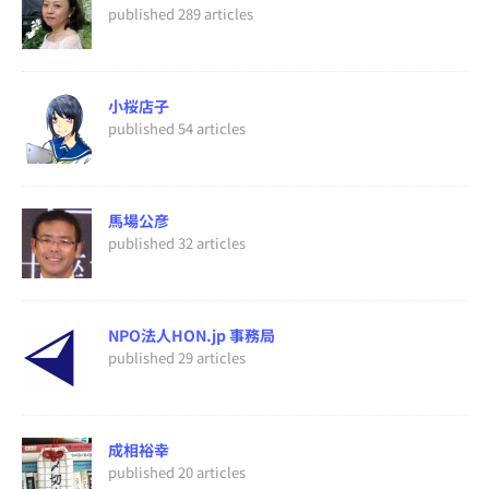
published 289 articles
小桜店子
published 54 articles
馬場公彦
published 32 articles
NPO法人HON.jp 事務局
published 29 articles
成相裕幸
published 20 articles