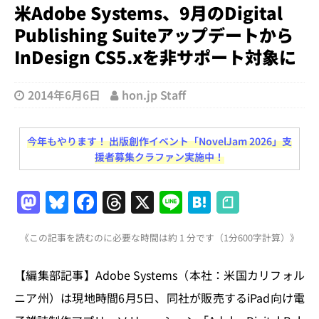
米Adobe Systems、9月のDigital
Publishing Suiteアップデートから
InDesign CS5.xを非サポート対象に
2014年6月6日
hon.jp Staff
今年もやります！ 出版創作イベント「NovelJam 2026」支
援者募集クラファン実施中！
M
Bl
F
T
X
Li
H
a
u
a
h
n
at
《この記事を読むのに必要な時間は約 1 分です（1分600字計算）》
st
e
c
re
e
e
o
s
e
a
n
【編集部記事】Adobe Systems（本社：米国カリフォル
d
k
b
d
a
ニア州）は現地時間6月5日、同社が販売するiPad向け電
o
y
o
s