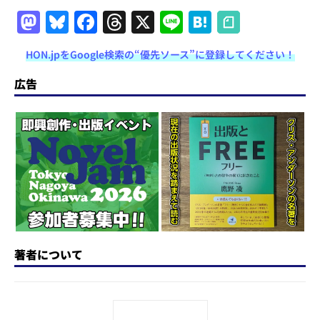
M
Bl
F
T
X
Li
H
a
u
a
h
n
at
HON.jpをGoogle検索の“優先ソース”に登録してください！
st
e
c
re
e
e
o
s
e
a
n
広告
d
k
b
d
a
o
y
o
s
n
o
k
著者について