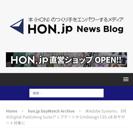
Home
hon.jp DayWatch Archive
米Adobe Systems、9月
のDigital Publishing SuiteアップデートからInDesign CS5.xを非サポ
ート対象に