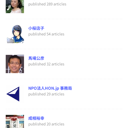
published 289 articles
小桜店子
published 54 articles
馬場公彦
published 32 articles
NPO法人HON.jp 事務局
published 29 articles
成相裕幸
published 20 articles