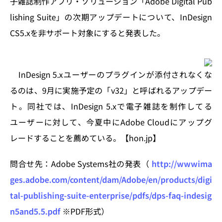
子雑誌制作アプリ・ソリューション「Adobe Digital Pub
n
o
lishing Suite」の次期アップデートについて、InDesign
k
CS5.xを非サポート対象にすると発表した。
InDesign 5.xユーザーのプラグインが添付されなくな
るのは、9月に実施予定の「v32」と呼ばれるアップデー
ト。同社では、InDesign 5.xで電子雑誌を制作してる
ユーザーに対して、今夏中にAdobe Cloudにアップグ
レードすることを薦めている。【hon.jp】
問合せ先：Adobe Systems社の発表（
http://wwwima
ges.adobe.com/content/dam/Adobe/en/products/digi
tal-publishing-suite-enterprise/pdfs/dps-faq-indesig
n5and5.5.pdf
※PDF形式）