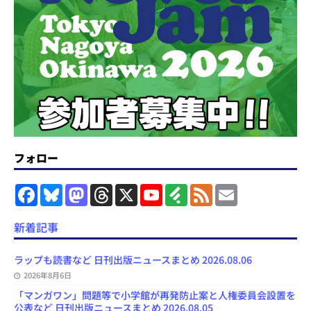
フォロー
F
B
M
T
X
Y
F
F
E
a
l
a
h
o
e
e
m
c
u
s
r
u
e
e
a
e
e
t
e
T
d
d
i
新着記事
b
s
o
a
u
l
l
o
k
d
d
b
y
o
y
o
s
e
ラップも読書など 日刊出版ニュースまとめ 2026.08.06
k
n
C
2026年8月6日
h
a
「マンガワン」問題等で小学館が再発防止案と人権委員会設置を
n
公表など 日刊出版ニュースまとめ 2026.08.05