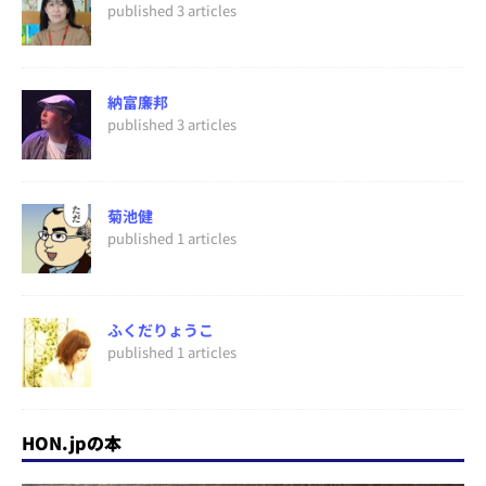
published 3 articles
納富廉邦
published 3 articles
菊池健
published 1 articles
ふくだりょうこ
published 1 articles
HON.jpの本