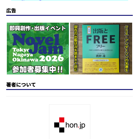
st
e
c
re
e
e
o
s
e
a
n
広告
d
k
b
d
a
o
y
o
s
n
o
k
著者について