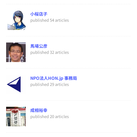
小桜店子
published 54 articles
馬場公彦
published 32 articles
NPO法人HON.jp 事務局
published 29 articles
成相裕幸
published 20 articles