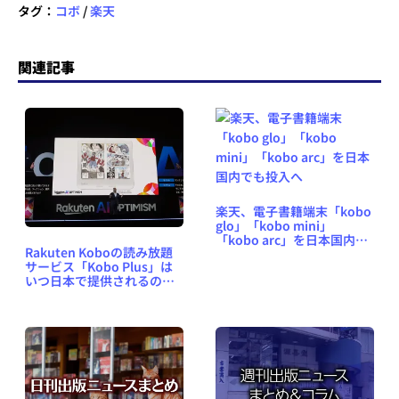
タグ：
コボ
/
楽天
関連記事
楽天、電子書籍端末「kobo
glo」「kobo mini」
「kobo arc」を日本国内で
Rakuten Koboの読み放題
も投入へ
サービス「Kobo Plus」は
いつ日本で提供されるの
か？