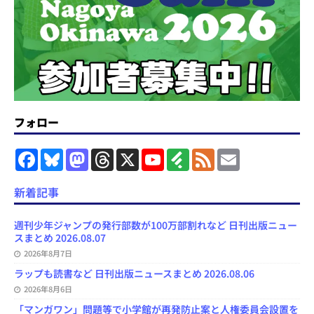
フォロー
F
B
M
T
X
Y
F
F
E
a
l
a
h
o
e
e
m
c
u
s
r
u
e
e
a
e
e
t
e
T
d
d
i
新着記事
b
s
o
a
u
l
l
o
k
d
d
b
y
o
y
o
s
e
週刊少年ジャンプの発行部数が100万部割れなど 日刊出版ニュー
k
n
C
スまとめ 2026.08.07
h
2026年8月7日
a
n
ラップも読書など 日刊出版ニュースまとめ 2026.08.06
n
e
2026年8月6日
l
「マンガワン」問題等で小学館が再発防止案と人権委員会設置を