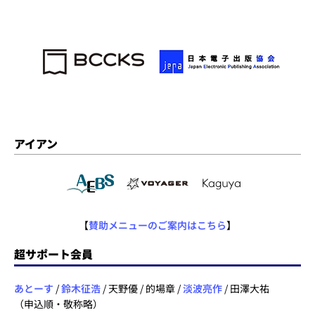
アイアン
【
賛助メニューのご案内はこちら
】
超サポート会員
あとーす
/
鈴木征浩
/ 天野優 / 的場章 /
淡波亮作
/ 田澤大祐
（申込順・敬称略）