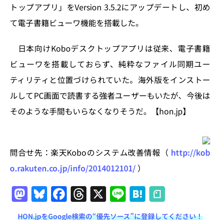
n
o
トップアプリ」をVersion 3.5.2にアップデートし、初め
k
て電子書籍ビューワ機能を搭載した。
日本向けKoboデスクトップアプリは従来、電子書籍
ビューワを搭載しておらず、純粋なファイル同期ユー
ティリティと位置づけられていた。海外版をインストー
ルしてPC画面で読書する強者ユーザーもいたが、今後は
そのような手間もいらなくなりそうだ。【hon.jp】
問合せ先：楽天Koboのシステム改善情報（
http://kob
o.rakuten.co.jp/info/2014012101/
）
M
Bl
F
T
X
Li
H
a
u
a
h
n
at
HON.jpをGoogle検索の“優先ソース”に登録してください！