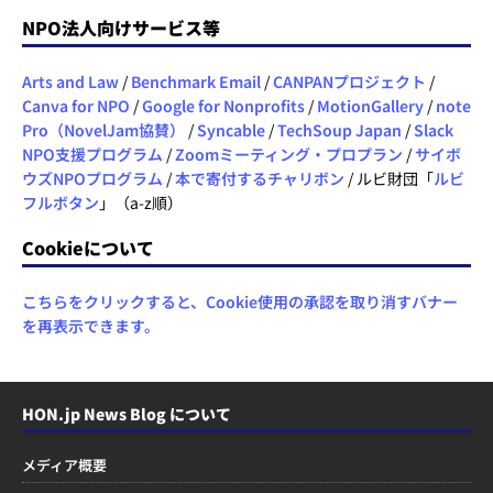
NPO法人向けサービス等
Arts and Law
/
Benchmark Email
/
CANPANプロジェクト
/
Canva for NPO
/
Google for Nonprofits
/
MotionGallery
/
note
Pro（NovelJam協賛）
/
Syncable
/
TechSoup Japan
/
Slack
NPO支援プログラム
/
Zoomミーティング・プロプラン
/
サイボ
ウズNPOプログラム
/
本で寄付するチャリボン
/ ルビ財団「
ルビ
フルボタン
」（a-z順）
Cookieについて
こちらをクリックすると、Cookie使用の承認を取り消すバナー
を再表示できます。
HON.jp News Blog について
メディア概要