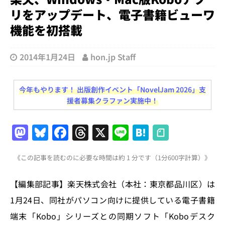
リをアップデート、電子書籍ビューワ
機能を初搭載
2014年1月24日
hon.jp Staff
今年もやります！ 出版創作イベント「NovelJam 2026」支
援者募集クラファン実施中！
M
Bl
F
T
X
Li
H
a
u
a
h
n
at
《この記事を読むのに必要な時間は約 1 分です（1分600字計算）》
st
e
c
re
e
e
o
s
e
a
n
【編集部記事】楽天株式会社（本社：東京都品川区）は
d
k
b
d
a
1月24日、同社がパソコン向けに提供している電子書籍
o
y
o
s
端末「Kobo」シリーズとの同期ソフト「Koboデスク