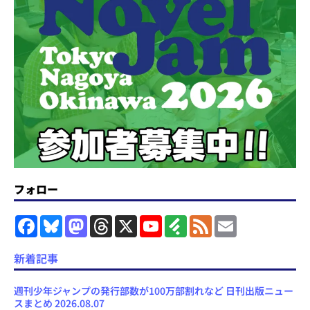
フォロー
F
B
M
T
X
Y
F
F
E
a
l
a
h
o
e
e
m
c
u
s
r
u
e
e
a
e
e
t
e
T
d
d
i
新着記事
b
s
o
a
u
l
l
o
k
d
d
b
y
o
y
o
s
e
週刊少年ジャンプの発行部数が100万部割れなど 日刊出版ニュー
k
n
C
スまとめ 2026.08.07
h