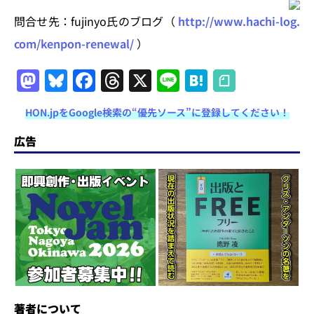
問合せ先：fujinyo氏のブログ（
http://www.hachi-log.
com/kenpon-renewal/
）
M
Bl
F
T
X
Li
H
a
u
a
h
n
at
HON.jpをGoogle検索の“優先ソース”に登録してください！
st
e
c
re
e
e
o
s
e
a
n
広告
d
k
b
d
a
o
y
o
s
n
o
k
著者について