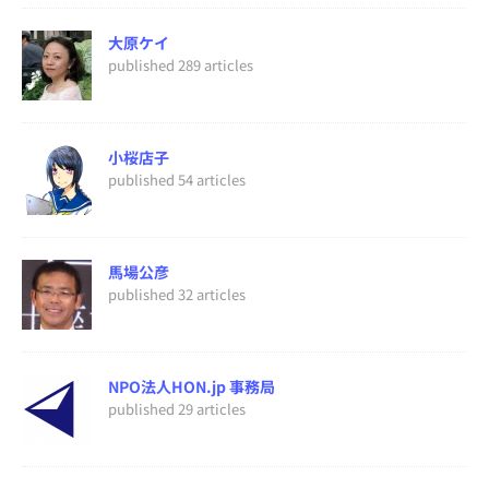
大原ケイ
published 289 articles
小桜店子
published 54 articles
馬場公彦
published 32 articles
NPO法人HON.jp 事務局
published 29 articles