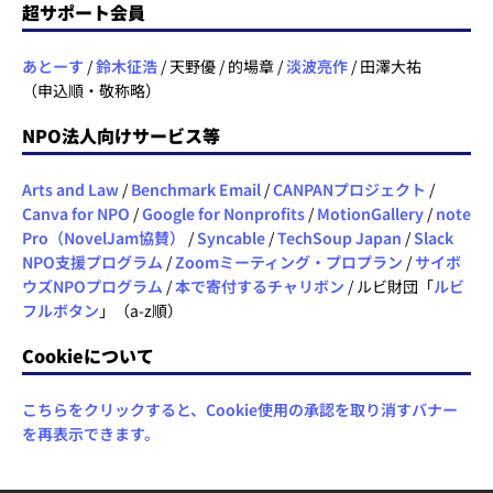
超サポート会員
あとーす
/
鈴木征浩
/ 天野優 / 的場章 /
淡波亮作
/ 田澤大祐
（申込順・敬称略）
NPO法人向けサービス等
Arts and Law
/
Benchmark Email
/
CANPANプロジェクト
/
Canva for NPO
/
Google for Nonprofits
/
MotionGallery
/
note
Pro（NovelJam協賛）
/
Syncable
/
TechSoup Japan
/
Slack
NPO支援プログラム
/
Zoomミーティング・プロプラン
/
サイボ
ウズNPOプログラム
/
本で寄付するチャリボン
/ ルビ財団「
ルビ
フルボタン
」（a-z順）
Cookieについて
こちらをクリックすると、Cookie使用の承認を取り消すバナー
を再表示できます。