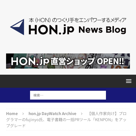
Home
hon.jp DayWatch Archive
【個人作家向け】プロ
グラマーのfujinyo氏、電子書籍の一括PRツール「KENPON」をアッ
プグレード