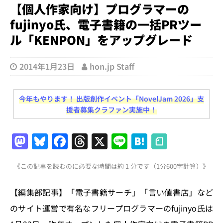
【個人作家向け】プログラマーの
fujinyo氏、電子書籍の一括PRツー
ル「KENPON」をアップグレード
2014年1月23日
hon.jp Staff
今年もやります！ 出版創作イベント「NovelJam 2026」支
援者募集クラファン実施中！
M
Bl
F
T
X
Li
H
a
u
a
h
n
at
《この記事を読むのに必要な時間は約 1 分です（1分600字計算）》
st
e
c
re
e
e
o
s
e
a
n
【編集部記事】「電子書籍サーチ」「言い値書店」など
d
k
b
d
a
のサイト運営で有名なフリープログラマーのfujinyo氏は
o
y
o
s