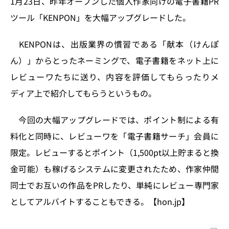
1月23日、昨年オープンした個人作家向けの電子書籍PR
n
o
ツール「KENPON」を大幅アップグレードした。
k
KENPONは、出版業界の慣習である「献本（けんぽ
ん）」からとったネーミングで、電子書籍をネット上に
レビューワたちに送り、内容を評価してもらったりメ
ディア上で紹介してもらうというもの。
今回の大幅アップグレードでは、ポイント制による有
料化と同時に、レビューワを「電子書籍サーチ」会員に
限定。レビューするとポイント（1,500pt以上貯まると換
金可能）も稼げるシステムに変更されたため、作家仲間
同士でお互いの作品をPRしたり、単純にレビュー専門家
としてアルバイトすることもできる。【hon.jp】