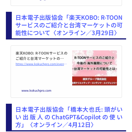
日本電子出版協会「楽天KOBO: R-TOON
サービスのご紹介と台湾マーケットの可
能性について〈オンライン／3月29日〉
楽天KOBO: R-TOONサービスの
ご紹介と台湾マーケットの可能
性について 2024年3月29日（オ
https://www.kokuchpro.com/event/20240329/
ンライン・Zoom） - こくちー
ずプロ
www.kokuchpro.com
日本電子出版協会「橋本大也氏: 頭がい
い出版人のChatGPT&Copilotの使い
方」〈オンライン／4月12日〉