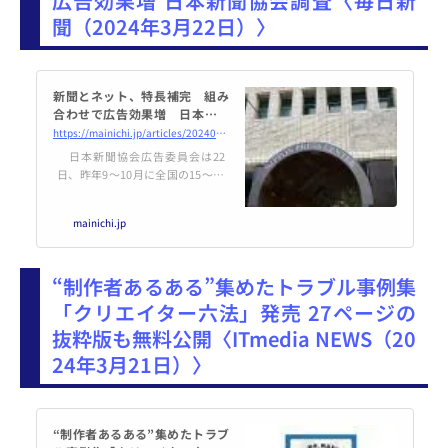
広告効果増 日本新聞協会調査〈毎日新
聞（2024年3月22日）〉
新聞とネット、特長補完 組み
合わせで広告効果増 日本新聞
協会調査 | 毎日新聞
https://mainichi.jp/articles/20240322/k00/00m/040/330000c
日本新聞協会広告委員会は22
日、昨年9～10月に全国の15～79
歳の男女1200人を対象に、メディ
アの利用状況や評価を訪問形式で
mainichi.jp
調査した結果、新聞とインター
ネットは特長を補完し合う関係に
あることが分かったと発表した。
“制作者あるある”集めたトラブル事例集
広告活動で新聞とネットを組み合
わせれば、効果の増幅が期待でき
「クリエイター六法」発売 27ページの
るとしている。
抜粋版も無料公開〈ITmedia NEWS（20
24年3月21日）〉
“制作者あるある”集めたトラブ