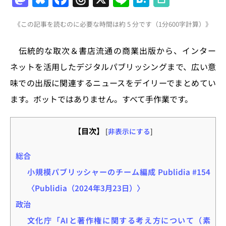
a
u
a
h
n
at
《この記事を読むのに必要な時間は約 5 分です（1分600字計算）》
st
e
c
re
e
e
o
s
e
a
n
伝統的な取次＆書店流通の商業出版から、インター
d
k
b
d
a
ネットを活用したデジタルパブリッシングまで、広い意
o
y
o
s
味での出版に関連するニュースをデイリーでまとめてい
n
o
ます。ボットではありません。すべて手作業です。
k
【目次】
[
非表示にする
]
総合
小規模パブリッシャーのチーム編成 Publidia #154
〈Publidia（2024年3月23日）〉
政治
文化庁「AIと著作権に関する考え方について（素