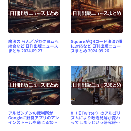
魔法のiらんどがカクヨムへ
SquareがQRコード決済7種
統合など 日刊出版ニュース
に対応など 日刊出版ニュー
まとめ 2024.09.27
スまとめ 2024.09.26
アルゼンチンの裁判所が
X（旧Twitter）のアルゴリ
Googleに野良アプリのアン
ズムにより政治見解が変わ
インストールを命じるなど
ってしまうという研究報告
日刊出版ニュースまとめ
など 日刊出版ニュースまと