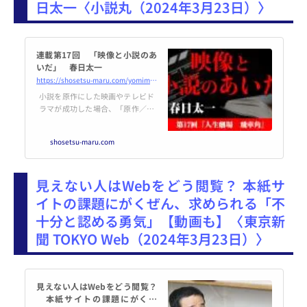
日太一〈小説丸（2024年3月23日）〉
連載第17回 「映像と小説のあ
いだ」 春日太一
https://shosetsu-maru.com/yomimono/essay/eizotosyosetu/17
小説を原作にした映画やテレビド
ラマが成功した場合、「原作／原
作者の力」として語られることが
多い。もちろん、原作がゼロから
shosetsu-maru.com
作品世界を生み出したのだから、
その力が大きいことには違いな
い。ただ一方で、映画やテレビド
見えない人はWebをどう閲覧？ 本紙サ
ラマを先に観てから原作を読んだ
際に気づくことがある。劇中で大
イトの課題にがくぜん、求められる「不
きなインパクトを与えたセリフ、
十分と認める勇気」【動画も】〈東京新
物語展開、登場人物が原
聞 TOKYO Web（2024年3月23日）〉
見えない人はWebをどう閲覧？
本紙サイトの課題にがくぜ