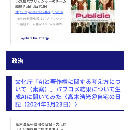
小規模パブリッシャーのチーム
編成 Publidia #154
https://ayohata.theletter.jp/posts/bee46b00-e6a8-11ee-b5a7-8f2ae7d8539c
海外の新興小規模パブリッシャー
の話題や、米国のTikTok売却の可
能性について書いています
ayohata.theletter.jp
政治
文化庁「AIと著作権に関する考え方につ
いて（素案）」パブコメ結果について生
成AIに聞いてみた〈高木浩光＠自宅の日
記（2024年3月23日）〉
高木浩光＠自宅の日記 - 文化庁
「AIと著作権に関する考え方に