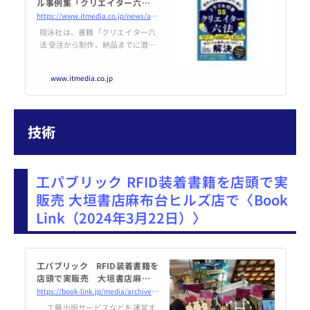
ル事例集「クリエイター六法」
発売 27ページの抜粋版も無料
https://www.itmedia.co.jp/news/articles/2403/21/news139.html
公開
翔泳社は、書籍「クリエイター六
法 受注から制作、納品までに潜む
トラブル対策55」を発売した。実
際にあった法律相談をもとに、ト
www.itmedia.co.jp
ラブル対策法をまとめたクリエイ
ター向けの1冊。
技術
工パブリック RFID装着書籍を店頭で実
販売 大垣書店麻布台ヒルズ店で〈Book
Link（2024年3月22日）〉
工パブリック RFID装着書籍を
店頭で実販売 大垣書店麻布台
ヒルズ店で - BookLink
https://book-link.jp/media/archives/12661
工藤出版サービスなどを運営す