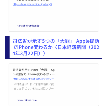
ついて（素案）」パブコメ結果
https://takagi-hiromitsu.jp/diary/20240323.html
について生成AIに聞いてみた
takagi-hiromitsu.jp
司法省が示す5つの「大罪」 Apple提訴
でiPhone変わるか〈日本経済新聞（202
4年3月22日）〉
司法省が示す5つの「大罪」 Ap
ple提訴でiPhone変わるか - 日
本経済新聞
https://www.nikkei.com/article/DGXZQOGN22A8T0S4A320C2000000/
米司法省は21日に米連邦地裁に提
出した訴状で、他社の対話アプリ
の排除などの5つを米アップルが
犯した「大罪」として示した。消
www.nikkei.com
費者は裁判により問題が解決して
利便性が向上することを期待しが