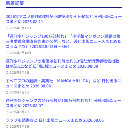
e
e
t
e
T
d
d
i
新着記事
b
s
o
a
u
l
l
o
k
d
d
b
y
o
y
o
s
e
2026年アニメ原作の3割が小説投稿サイト発など 日刊出版ニュー
k
n
C
スまとめ 2026.08.11
h
2026年8月11日
a
n
「週刊少年ジャンプ100万部割れ」「小学館マンガワン問題の第
n
三者委員会調査報告書が公開」など、週刊出版ニュースまとめ＆
e
コラム #727（2026年8月2日～8日）
l
2026年8月10日
週刊少年ジャンプの定価は創刊時の約3.3倍だが消費者物価指数
は4倍以上など 日刊出版ニュースまとめ 2026.08.09
2026年8月9日
すべてプロの翻訳・集英社「MANGA MILLION」など 日刊出版ニ
ュースまとめ 2026.08.08
2026年8月8日
週刊少年ジャンプの発行部数が100万部割れなど 日刊出版ニュー
スまとめ 2026.08.07
2026年8月7日
ラップも読書など 日刊出版ニュースまとめ 2026.08.06
2026年8月6日