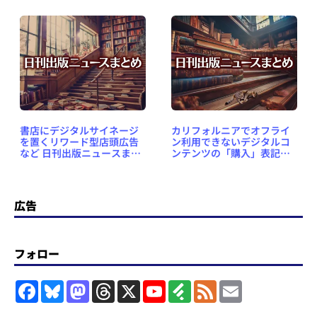
2024.09.25
め 2024.12.10
書店にデジタルサイネージ
カリフォルニアでオフライ
を置くリワード型店頭広告
ン利用できないデジタルコ
など 日刊出版ニュースまと
ンテンツの「購入」表記が
め 2024.10.02
禁止になど 日刊出版ニュー
スまとめ 2024.09.29
広告
フォロー
F
B
M
T
X
Y
F
F
E
a
l
a
h
o
e
e
m
c
u
s
r
u
e
e
a