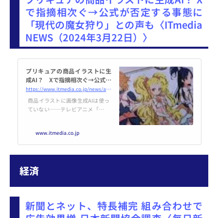
（東京・渋谷）、縦読み漫画制作
で指摘相次ぐ→公式が否定する事態に
のロッカールーム（東京・品川）
「現代の魔女狩り」との声も〈ITmedia
と共同で縦読み漫画のレーベル
「Pikalo（ピカロ）」を設立し、
NEWS（2024年3月22日）〉
2024年夏に作品の連載を始
プリキュアの商品イラストに生
成AI？ Xで指摘相次ぐ→公式が
否定する事態に 「現代の魔女
https://www.itmedia.co.jp/news/articles/2403/22/news149.html
狩り」との声も
商品イラストに画像生成AIは使っ
ていない──テレビアニメ「プリ
キュア」シリーズの公式Xアカウ
ント（＠precure_15th）は、そん
www.itmedia.co.jp
なポストをX上に投稿した。一部
ユーザーから「商品イラストに生
成AIを使っているのではないか」
という声が上がっていたためだ。
経済
新聞とネット、特長補完 組み合わせで