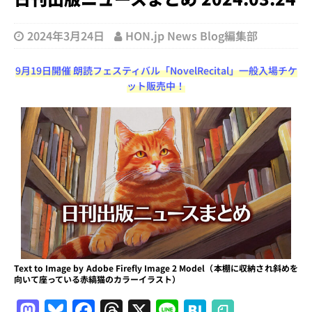
2024年3月24日
HON.jp News Blog編集部
9月19日開催 朗読フェスティバル「NovelRecital」一般入場チケ
ット販売中！
Text to Image by Adobe Firefly Image 2 Model（本棚に収納され斜めを
向いて座っている赤縞猫のカラーイラスト）
M
Bl
F
T
X
Li
H