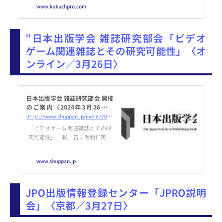
www.kokuchpro.com
“日本出版学会 雑誌研究部会「ビデオ
ゲーム関連雑誌とその研究可能性」〈オ
ンライン／3月26日〉
日本出版学会 雑誌研究部会 開催
のご案内（2024年3月26日開
催） | 日本出版学会
https://www.shuppan.jp/event/2024/02/28/2967/
「ビデオゲーム関連雑誌とその研
究可能性」 報 告：毛利仁美氏
（立命館大学ゲーム研
究センター客員協力研究員）
www.shuppan.jp
日 時：2024年3月26日（火）
19時00分～20時30分（予定）
場 所：オンライン開催（Zoo
JPO出版情報登録センター「JPRO説明
m） 参加費
会」〈京都／3月27日〉