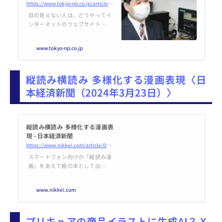
ん、求められる「不十分と認め
https://www.tokyo-np.co.jp/article/316780
る勇気」【動画も】：東京新聞
目の見えない人は、どうやってイ
TOKYO Web
ンターネットのウェブサイトを利
用しているのか。 本紙のサイト
「東京新聞Web」の改善点も見つ
www.tokyo-np.co.jp
けようと臨ん...
縦読み横読み 多様化する漫画表現〈日
本経済新聞（2024年3月23日）〉
縦読み横読み 多様化する漫画表
現 - 日本経済新聞
https://www.nikkei.com/article/DGKKZO79441480S4A320C2MY5000/
スマートフォン向けの「縦読み漫
画」をあえて紙の本として出版す
る動きが相次ぐ。スマホ画面を下
へスクロールする漫画に対して、
www.nikkei.com
ページをめくるコミック本はいわ
ば横読み。同じ作品でも読書体験
は大きく違う。KADOKAWAはイ
プリキュアの商品イラストに生成AI？ X
ラスト投稿サイト運営のピクシブ