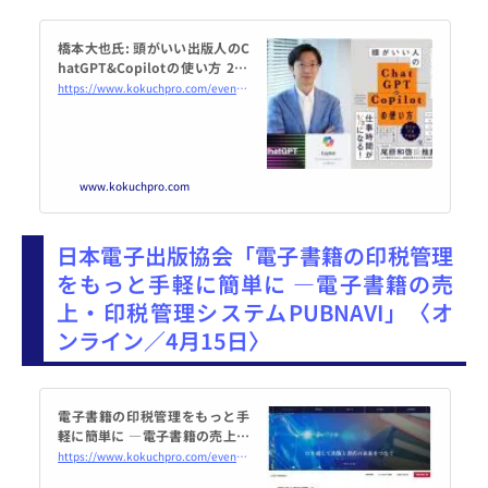
橋本大也氏: 頭がいい出版人のC
hatGPT&Copilotの使い方 202
4年4月12日（オンライン・Zoo
https://www.kokuchpro.com/event/20240412/
m） - こくちーずプロ
www.kokuchpro.com
日本電子出版協会「電子書籍の印税管理
をもっと手軽に簡単に ―電子書籍の売
上・印税管理システムPUBNAVI」〈オ
ンライン／4月15日〉
電子書籍の印税管理をもっと手
軽に簡単に ―電子書籍の売上・
印税管理システムPUBNAVI 202
https://www.kokuchpro.com/event/20240415/
4年4月15日（オンライン・Zoo