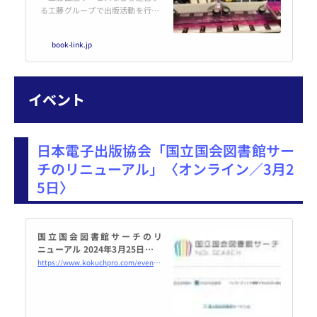
る工藤グループで出版活動を行う
株式会社工(たくみ)パブリック
は、RFID（ICタグ）を装着した書
book-link.jp
籍『美容は貯えられる』を実際の
書店店頭で販売し、購入者に特典
を提供する実験を行った。 『美
容
イベント
日本電子出版協会「国立国会図書館サー
チのリニューアル」〈オンライン／3月2
5日〉
国立国会図書館サーチのリ
ニューアル 2024年3月25日（オ
ンライン・Zoom） - こくちー
https://www.kokuchpro.com/event/20240325/
ずプロ