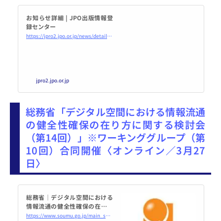
お知らせ詳細 | JPO出版情報登
録センター
https://jpro2.jpo.or.jp/news/detail?seq=256&#038;kind=0
jpro2.jpo.or.jp
総務省「デジタル空間における情報流通
の健全性確保の在り方に関する検討会
（第14回）」※ワーキンググループ（第
10回）合同開催〈オンライン／3月27
日〉
総務省｜デジタル空間における
情報流通の健全性確保の在り方
に関する検討会｜デジタル空間
https://www.soumu.go.jp/main_sosiki/kenkyu/digital_space/02ryutsu02_04000445.html