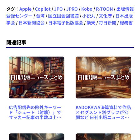
タグ：
Apple
/
Copilot
/
JPO
/
JPRO
/
Kobo
/
R-TOON
/
出版情報
登録センター
/
台湾
/
国立国会図書館
/
小説丸
/
文化庁
/
日本出版
学会
/
日本新聞協会
/
日本電子出版協会
/
楽天
/
毎日新聞
/
総務省
関連記事
広告配信先の除外キーワー
KADOKAWA決算資料で作品
ド「シュート（射撃）」で
×セグメント別グラフが公
サッカー記事の半数以上が
開など 日刊出版ニュースま
ブロック対象になど 日刊出
とめ 2024.05.14
版ニュースまとめ
2024.10.01