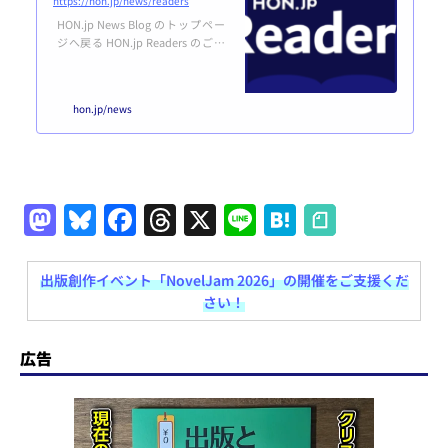
https://hon.jp/news/readers
HON.jp News Blog のトップペー
ジへ戻る HON.jp Readers のご案
内HON.jp Readers は、HON.jp Ne
ws Blog をもっと楽しく便利に活
用するためのユーザー制度です。
hon.jp/news
誰でも無料で登録できます。利用
規約はこちら。登録する あなた
はユーザー登録済み＆ログイン済
みです。マイページはこちら。 H
ON.jp News Blogとは？概要HON.
jp News Blogは、紙だけでなくデ
M
Bl
F
T
X
Li
H
ジタル出版も含めた、広い意味で
a
u
a
h
n
at
の本（HON）のつくり手をエン
パ...
st
e
c
re
e
e
出版創作イベント「NovelJam 2026」の開催をご支援くだ
さい！
o
s
e
a
n
d
k
b
d
a
広告
o
y
o
s
n
o
k