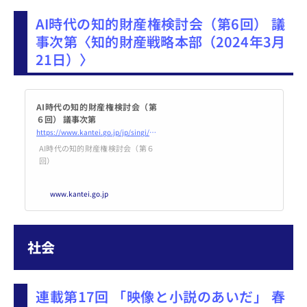
ちだが、そう単純ではない。多く
AI時代の知的財産権検討会（第6回） 議
はアップルが既に対応を始め、背
景からは両者の攻防の軌跡と原告
事次第〈知的財産戦略本部（2024年3月
が抱える課題が浮かび上がる。
21日）〉
「そうであればお母さんにiPhon
eを買ってあげなさい」。2022年9
月、米ロサンゼルス市郊外。
AI時代の知的財産権検討会（第
６回） 議事次第
https://www.kantei.go.jp/jp/singi/titeki2/ai_kentoukai/gijisidai/dai6/index.html
AI時代の知的財産権検討会（第６
回）
www.kantei.go.jp
社会
連載第17回 「映像と小説のあいだ」 春