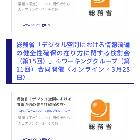
における情報流通の健全性確保
議題（予定）：（1）関係者から
の在り方に関する検討会（第14
のヒアリング （2）その他
回）開催案内 ※ワ...
www.soumu.go.jp
総務省「デジタル空間における情報流通
の健全性確保の在り方に関する検討会
（第15回）」※ワーキンググループ（第
11回）合同開催〈オンライン／3月28
日〉
総務省｜デジタル空間における
情報流通の健全性確保の在り方
に関する検討会｜デジタル空間
https://www.soumu.go.jp/main_sosiki/kenkyu/digital_space/02ryutsu02_04000446.html
における情報流通の健全性確保
議題（予定）：（1）関係者から
の在り方に関する検討会（第15
のヒアリング （2）その他
回）開催案内 ※ワ...
www.soumu.go.jp