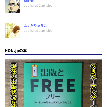
菊池健
published 1 articles
ふくだりょうこ
published 1 articles
HON.jpの本