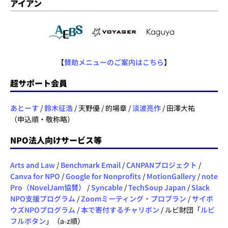
アイアン
【
賛助メニューのご案内はこちら
】
超サポート会員
あとーす
/
鈴木征浩
/ 天野優 / 的場章 /
淡波亮作
/ 田澤大祐
（申込順・敬称略）
NPO法人向けサービス等
Arts and Law
/
Benchmark Email
/
CANPANプロジェクト
/
Canva for NPO
/
Google for Nonprofits
/
MotionGallery
/
note
Pro（NovelJam協賛）
/
Syncable
/
TechSoup Japan
/
Slack
NPO支援プログラム
/
Zoomミーティング・プロプラン
/
サイボ
ウズNPOプログラム
/
本で寄付するチャリボン
/ ルビ財団「
ルビ
フルボタン
」（a-z順）