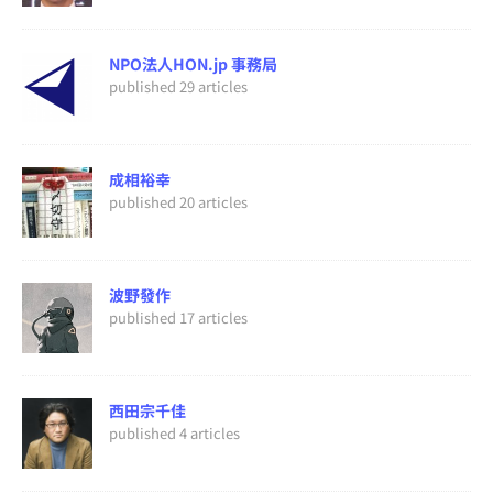
NPO法人HON.jp 事務局
published 29 articles
成相裕幸
published 20 articles
波野發作
published 17 articles
西田宗千佳
published 4 articles