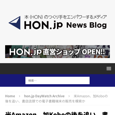
Home
hon.jp DayWatch Archive
米Amazon、加Koboの
後を追い、書店店頭での電子書籍端末の販売を模索か
米Amazon、加Koboの後を追い、書