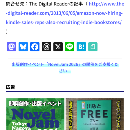
問合せ先：The Digital Readerの記事（
http://www.the
-digital-reader.com/2013/06/05/amazon-now-hiring-
kindle-sales-reps-also-recruiting-indie-bookstores/
）
M
Bl
F
T
X
Li
H
a
u
a
h
n
at
st
e
c
re
e
e
出版創作イベント「NovelJam 2026」の開催をご支援くだ
さい！
o
s
e
a
n
d
k
b
d
a
広告
o
y
o
s
n
o
k