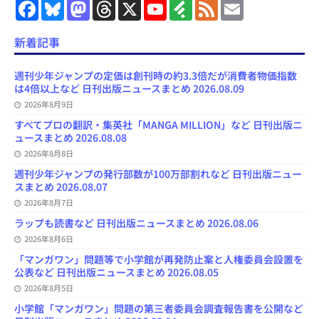
F
B
M
T
X
Y
F
F
E
a
l
a
h
o
e
e
m
c
u
s
r
u
e
e
a
e
e
t
e
T
d
d
i
新着記事
b
s
o
a
u
l
l
o
k
d
d
b
y
o
y
o
s
e
週刊少年ジャンプの定価は創刊時の約3.3倍だが消費者物価指数
k
n
C
は4倍以上など 日刊出版ニュースまとめ 2026.08.09
h
2026年8月9日
a
n
すべてプロの翻訳・集英社「MANGA MILLION」など 日刊出版ニ
n
ュースまとめ 2026.08.08
e
l
2026年8月8日
週刊少年ジャンプの発行部数が100万部割れなど 日刊出版ニュー
スまとめ 2026.08.07
2026年8月7日
ラップも読書など 日刊出版ニュースまとめ 2026.08.06
2026年8月6日
「マンガワン」問題等で小学館が再発防止案と人権委員会設置を
公表など 日刊出版ニュースまとめ 2026.08.05
2026年8月5日
小学館「マンガワン」問題の第三者委員会調査報告書を公開など