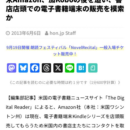
店店頭での電子書籍端末の販売を模索
か
2013年6月6日
hon.jp Staff
9月19日開催 朗読フェスティバル「NovelRecital」一般入場チケ
ット販売中！
M
Bl
F
T
X
Li
H
a
u
a
h
n
at
《この記事を読むのに必要な時間は約 1 分です（1分600字計算）》
st
e
c
re
e
e
o
s
e
a
n
【編集部記事】米国の電子書籍ニュースサイト「The Dig
d
k
b
d
a
ital Reader」によると、Amazon社（本社：米国ワシン
o
y
o
s
トン州）は現在、電子書籍端末Kindleシリーズを店頭販
n
o
売してもらうため米国内の書店主たちにコンタクトを取