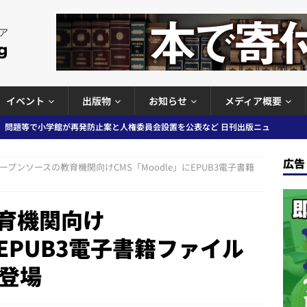
イベント
出版物
お知らせ
メディア概要
」問題等で小学館が再発防止案と人権委員会設置を公表など 日刊出版ニュ
出版ニュースまとめ
広告
ープンソースの教育機関向けCMS「Moodle」にEPUB3電子書籍
ガワン」問題の第三者委員会調査報告書を公開など 日刊出版ニュースまと
ースまとめ
育機関向け
者向けポータルサイト提供開始」「EUが生成AIコンテンツの識別表示を義
にEPUB3電子書籍ファイル
＆コラム #726（2026年7月26日～8月1日）
週刊出版ニュースま
登場
コンテンツの識別表示を義務化など 日刊出版ニュースまとめ 2026.08.02