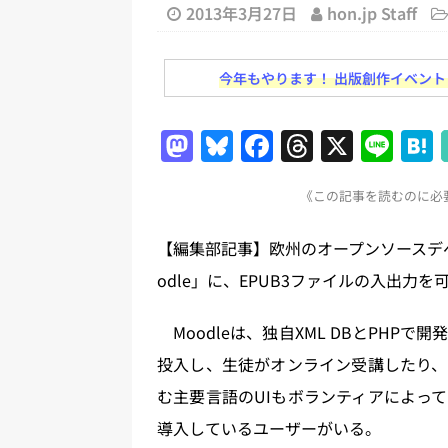
日刊出版ニュースまとめ
2013年3月27日
hon.jp Staff
[ 2026年8月1日 ]
文科省、プログ
今年もやります！ 出版創作イベント「N
日刊出版ニュースまとめ
[ 2026年7月31日 ]
HON.jp 
M
Bl
F
T
X
Li
日刊出版ニュースまとめ 2026.07
a
u
a
h
n
[ 2026年7月30日 ]
チャットボ
《この記事を読むのに必要
st
e
c
re
e
[ 2026年7月30日 ]
ChatGPT
o
s
e
a
【編集部記事】欧州のオープンソースデ
刊出版ニュースまとめ
d
k
b
d
odle」に、EPUB3ファイルの入出力を
[ 2026年7月29日 ]
講談社、著
o
y
o
s
とめ 2026.07.29
日刊出版ニ
n
o
Moodleは、独自XML DBとPHP
[ 2026年8月6日 ]
ラップも読書な
k
投入し、生徒がオンライン受講したり、
む主要言語のUIもボランティアによっ
導入しているユーザーがいる。