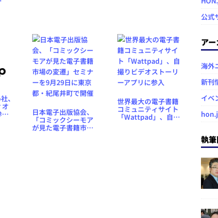
HON
牧歌的な未来予想 #ぽ
ータオープン
omが
っとら
公式
アー
海外
新刊
イベ
bo社、
世界最大の電子書籍
ィオ
コミュニティサイト
日本電子出版協会、
参
hon.
「Wattpad」、自撮
「コミックシーモア
1ヶ月
りビデオストーリー
が見た電子書籍市場
アプリに参入
の変遷」セミナーを9
執筆
月29日に東京都・紀
尾井町で開催