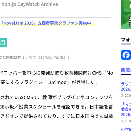
hon.jp DayWatch Archive
ラミング教育にAI活用方針など 日刊出版ニュースまとめ 2026.08.01
ovelJam 2026」支援者募集クラファン実施中！
News Blogに拡張検索生成（RAG）で回答を返すチャットボットを設置など
フォ
H
.31
日刊出版ニュースまとめ
at
ット（ベータ版）を公開しました
お知らせ
な時間は約 1 分です（1分600字計算）》
e
が文体模写を拒否するようになど 日刊出版ニュースまとめ 2026.07.30
日
n
新着
ベロッパーを中心に開発が進む教育機関向けCMS「Mo
a
可能にするプラグイン「Lucimoo」が登場した。
者向けポータルサイト・プラスコネクト提供開始など 日刊出版ニュースま
ラッ
2026
ュースまとめ
20
で開発されているCMSで、教師がプラグインやコンテンツを
ど 日刊出版ニュースまとめ 2026.08.06
日刊出版ニュースまとめ
「マ
掲示板／授業スケジュールを確認できる。日本語を含
委員
2026
てアドオンで提供されており、すでに日本国内でも試験
20
小学