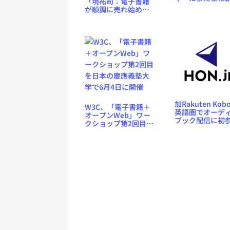
「境祐司：電子書籍
顔、米Ganxy.c
が順調に売れ始めた
オープン
理由」セミナーを東
京都・飯田橋で6月5
日開催
加Rakuten Ko
W3C、「電子書籍＋
英語圏でオーデ
オープンWeb」ワー
ブック配信に初
クショップ第2回目を
入、9.99ドルで
日本の慶應義塾大学
1作品
で6月4日に開催