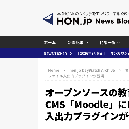
ホーム
新着記事
特集一覧
[ 2026年8月5日 ]
「マンガワン
NEWS TICKER
ースまとめ 2026.08.05
日刊
Home
hon.jp DayWatch Archive
オ
[ 2026年8月4日 ]
小学館「マン
ファイル入出力プラグインが登場
め 2026.08.04
日刊出版ニュ
オープンソースの教
[ 2026年8月3日 ]
「講談社、著
CMS「Moodle」
務化」など、週刊出版ニュースまとめ
入出力プラグインが
とめ＆コラム
[ 2026年8月2日 ]
EUが生成AI