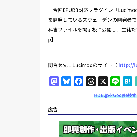
今回EPUB3対応プラグイン「Lucimo
を開発しているスウェーデンの開発者で
科書ファイルを掲示板に公開し、生徒たち
p】
問合せ先：Lucimooのサイト（
http://
M
Bl
F
T
X
Li
a
u
a
h
n
HON.jpをGoogl
st
e
c
re
e
o
s
e
a
広告
d
k
b
d
o
y
o
s