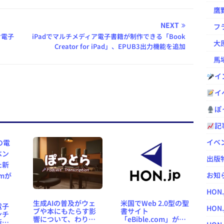
鷹野凌の
NEXT
フラ
け電子
iPadでマルチメディア電子書籍が制作できる「Book
大原
Creator for iPad」、EPUB3出力機能を追加
馬場
イ
イ
ぽっ
記
イベ
出版
お知
HON
生成AIの普及がウェ
米国でWeb 2.0型の聖
電子
HON.
ブや本にもたらす影
書サイト
ンチ
響について、わりと
「eBible.com」がベ
新