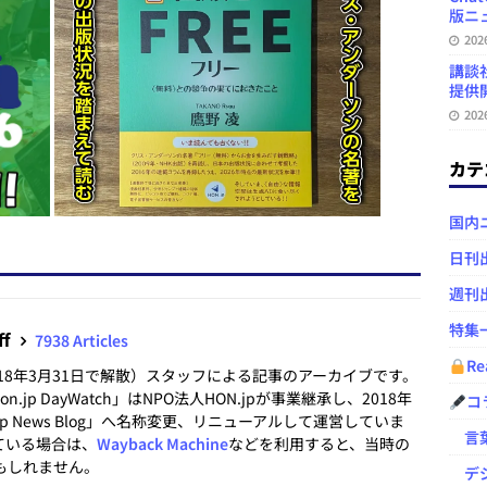
版ニュ
20
講談
提供開
20
カテ
国内
日刊
週刊
特集
ff
7938 Articles
Re
2018年3月31日で解散）スタッフによる記事のアーカイブです。
.jp DayWatch」はNPO法人HON.jpが事業継承し、2018年
コ
.jp News Blog」へ名称変更、リニューアルして運営していま
言葉
ている場合は、
Wayback Machine
などを利用すると、当時の
もしれません。
デジ