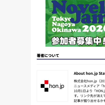
n
o
k
著者について
About hon.jp Sta
株式会社hon.jp（
ニュースメディア「hon
10月1日より「HON
す。リンク先が消え
記事が掘り出せるか