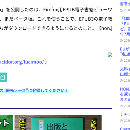
書を公
o」を公開したのは、Firefox用EPUB電子書籍ビューワ
20
、まだベータ版。これを使うことで、EPUB3の電子教
「講
「E
がダウンロードできるようになるとのこと。【hon.j
ど、
年7月
20
EU
刊出版
lucidor.org/lucimoo/
）
20
文科
H
出版ニ
20
at
HON
e検索の“優先ソース”に登録してください！
e
を返
まとめ 
n
20
a
チャ
20
Ch