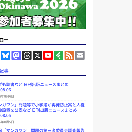
ロー
F
B
M
T
X
Y
F
F
E
a
l
a
h
o
e
e
m
c
u
s
r
u
e
e
a
e
e
t
e
T
d
d
i
記事
b
s
o
a
u
l
l
o
k
d
d
b
y
o
y
o
s
e
プも読書など 日刊出版ニュースまとめ
k
n
C
.08.06
h
a
26年8月6日
n
ンガワン」問題等で小学館が再発防止案と人権
n
e
会設置を公表など 日刊出版ニュースまとめ
l
.08.05
26年8月5日
館「マンガワン」問題の第三者委員会調査報告