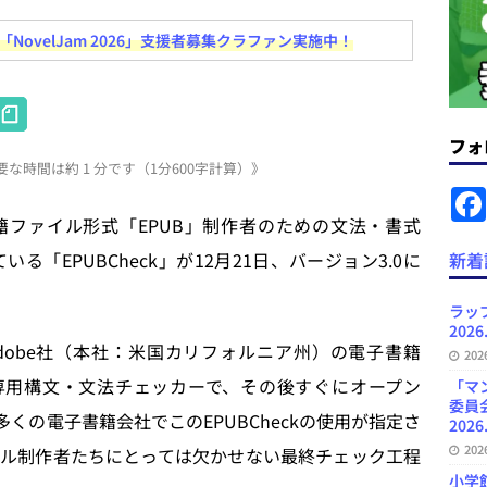
ovelJam 2026」支援者募集クラファン実施中！
ラミング教育にAI活用方針など 日刊出版ニュースまとめ 2026.08.01
H
News Blogに拡張検索生成（RAG）で回答を返すチャットボットを設置など
at
フォ
.31
日刊出版ニュースまとめ
な時間は約 1 分です（1分600字計算）》
e
ット（ベータ版）を公開しました
お知らせ
n
ファイル形式「EPUB」制作者のための文法・書式
が文体模写を拒否するようになど 日刊出版ニュースまとめ 2026.07.30
日
a
「EPUBCheck」が12月21日、バージョン3.0に
新着
者向けポータルサイト・プラスコネクト提供開始など 日刊出版ニュースま
ラッ
2026
ュースまとめ
Adobe社（本社：米国カリフォルニア州）の電子書籍
20
ど 日刊出版ニュースまとめ 2026.08.06
日刊出版ニュースまとめ
UB専用構文・文法チェッカーで、その後すぐにオープン
「マ
委員
」など多くの電子書籍会社でこのEPUBCheckの使用が指定さ
2026
20
ル制作者たちにとっては欠かせない最終チェック工程
小学