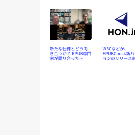
テスト動作ページを
設置
新たな仕様とどう向
W3Cなどが、
き合うか？ EPUB専門
EPUBCheck新
家が語り合った
ョンのリリース
【HON-CF2024レポ
資金援助を呼び
ート】