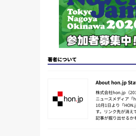
k
著者について
About hon.jp Sta
株式会社hon.jp（
ニュースメディア「hon
10月1日より「HON
す。リンク先が消え
記事が掘り出せるか