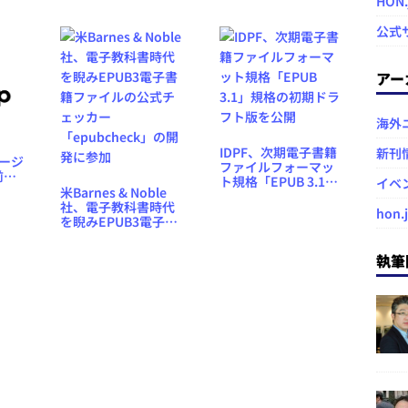
HON
性、主要ベンダーが
急いで対応
公式
アー
海外
IDPF、次期電子書籍
新刊
バージ
ファイルフォーマッ
前に
ト規格「EPUB 3.1」
イベ
かけ
米Barnes & Noble
規格の初期ドラフト
社、電子教科書時代
版を公開
hon.
を睨みEPUB3電子書
籍ファイルの公式チ
ェッカー
執筆
「epubcheck」の開
発に参加