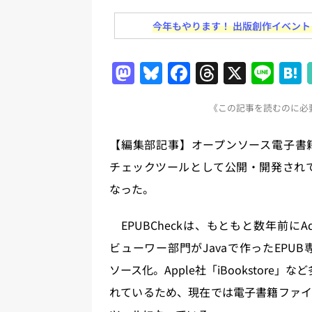
日刊出版ニュースまとめ
今年もやります！ 出版創作イベント「N
[ 2026年8月1日 ]
文科省、プログ
日刊出版ニュースまとめ
M
Bl
F
T
X
Li
[ 2026年7月31日 ]
HON.jp 
a
u
a
h
n
日刊出版ニュースまとめ 2026.07
《この記事を読むのに必要
st
e
c
re
e
[ 2026年7月30日 ]
チャットボ
o
s
e
a
【編集部記事】オープンソース電子書籍
[ 2026年7月30日 ]
ChatGPT
d
k
b
d
チェックツールとして公開・開発されている
刊出版ニュースまとめ
o
y
o
s
なった。
[ 2026年7月29日 ]
講談社、著
n
o
とめ 2026.07.29
日刊出版ニ
k
EPUBCheckは、もともと数年前に
[ 2026年8月6日 ]
ラップも読書な
ビューワー部門がJavaで作ったEP
ソース化。Apple社「iBookstore
れているため、現在では電子書籍ファイ