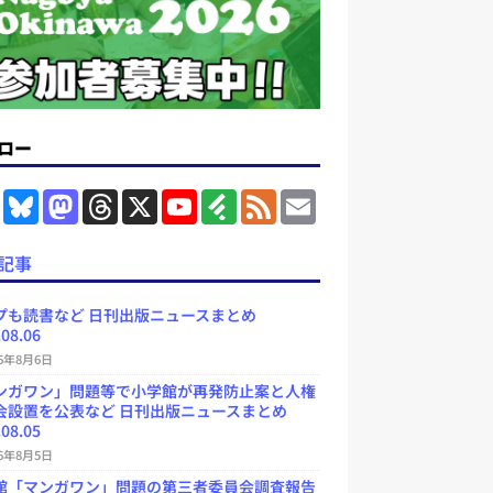
ロー
F
B
M
T
X
Y
F
F
E
a
l
a
h
o
e
e
m
c
u
s
r
u
e
e
a
e
e
t
e
T
d
d
i
記事
b
s
o
a
u
l
l
o
k
d
d
b
y
o
y
o
s
e
プも読書など 日刊出版ニュースまとめ
k
n
C
.08.06
h
a
26年8月6日
n
ンガワン」問題等で小学館が再発防止案と人権
n
e
会設置を公表など 日刊出版ニュースまとめ
l
.08.05
26年8月5日
館「マンガワン」問題の第三者委員会調査報告