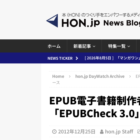
ホーム
新着記事
特集一覧
[ 2026年8月5日 ]
「マンガワン
NEWS TICKER
ースまとめ 2026.08.05
日刊
Home
hon.jp DayWatch Archive
E
[ 2026年8月4日 ]
小学館「マン
ース
め 2026.08.04
日刊出版ニュ
EPUB電子書籍制
[ 2026年8月3日 ]
「講談社、著
「EPUBCheck 3
務化」など、週刊出版ニュースまとめ
とめ＆コラム
2012年12月25日
hon.jp Staff
[ 2026年8月2日 ]
EUが生成AI