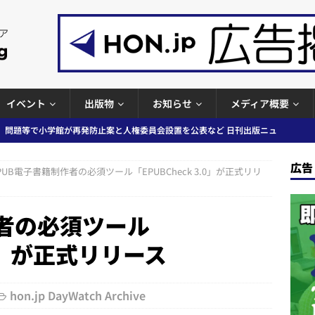
イベント
出版物
お知らせ
メディア概要
」問題等で小学館が再発防止案と人権委員会設置を公表など 日刊出版ニュ
出版ニュースまとめ
広告
PUB電子書籍制作者の必須ツール「EPUBCheck 3.0」が正式リリ
ガワン」問題の第三者委員会調査報告書を公開など 日刊出版ニュースまと
ースまとめ
作者の必須ツール
者向けポータルサイト提供開始」「EUが生成AIコンテンツの識別表示を義
.0」が正式リリース
＆コラム #726（2026年7月26日～8月1日）
週刊出版ニュースま
hon.jp DayWatch Archive
コンテンツの識別表示を義務化など 日刊出版ニュースまとめ 2026.08.02