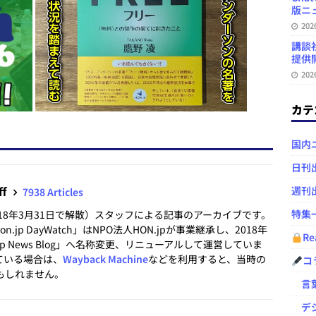
版ニュ
20
講談
提供開
20
カテ
国内
日刊
ff
週刊
7938 Articles
特集
2018年3月31日で解散）スタッフによる記事のアーカイブです。
.jp DayWatch」はNPO法人HON.jpが事業継承し、2018年
Re
.jp News Blog」へ名称変更、リニューアルして運営していま
ている場合は、
Wayback Machine
などを利用すると、当時の
コ
もしれません。
言葉
デジ