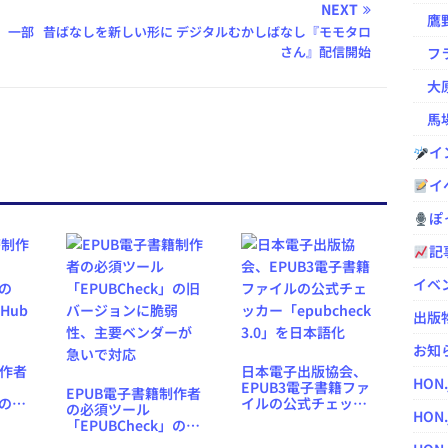
NEXT
鷹野凌の
、一部
昔ばなしを新しい形に デジタルむかしばなし『モモタロ
さん』配信開始
フラ
大原
馬場
イ
イ
ぽっ
記
イベ
出版
お知
制作者
日本電子出版協会、
HON
EPUB3電子書籍ファ
EPUB電子書籍制作者
」の
イルの公式チェッカ
の必須ツール
HON.
tHub
ー「epubcheck
「EPUBCheck」の旧
3.0」を日本語化
バージョンに脆弱