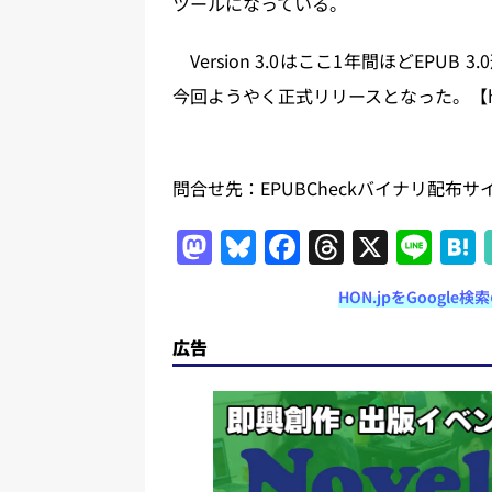
ツールになっている。
Version 3.0はここ1年間ほどEP
今回ようやく正式リリースとなった。【ho
問合せ先：EPUBCheckバイナリ配布サ
M
Bl
F
T
X
Li
a
u
a
h
n
HON.jpをGoogl
st
e
c
re
e
o
s
e
a
広告
d
k
b
d
o
y
o
s
n
o