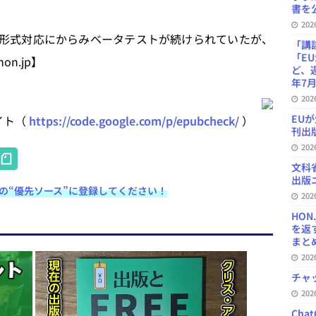
書を公
20
UB 3.0形式対応にからみベータテストが続けられていたが、
「講
「E
n.jp】
ど、
年7月
20
EU
イト（
https://code.google.com/p/epubcheck/
）
刊出版
20
H
文科
at
出版ニ
e検索の“優先ソース”に登録してください！
e
20
HON
n
を返
a
まとめ 
20
チャ
20
Ch