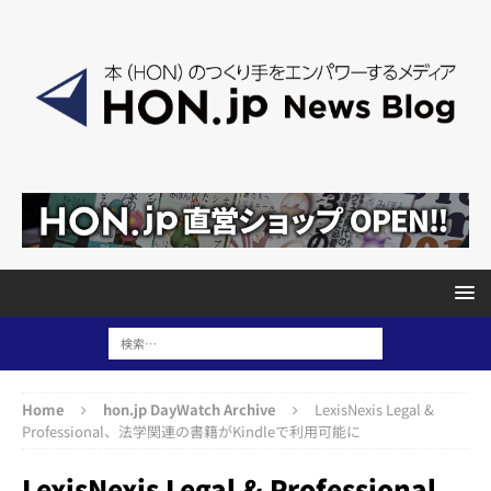
Home
hon.jp DayWatch Archive
LexisNexis Legal &
Professional、法学関連の書籍がKindleで利用可能に
LexisNexis Legal & Professional、