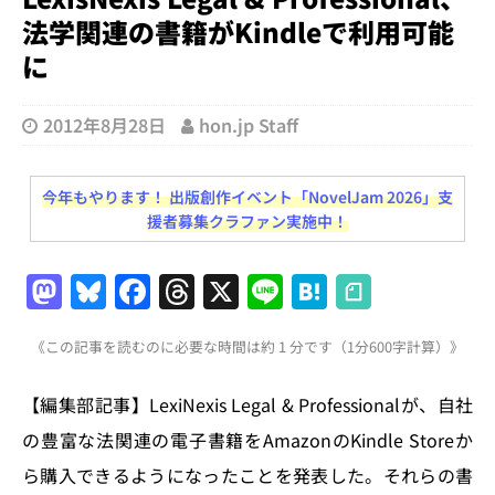
法学関連の書籍がKindleで利用可能
に
2012年8月28日
hon.jp Staff
今年もやります！ 出版創作イベント「NovelJam 2026」支
援者募集クラファン実施中！
M
Bl
F
T
X
Li
H
a
u
a
h
n
at
《この記事を読むのに必要な時間は約 1 分です（1分600字計算）》
st
e
c
re
e
e
o
s
e
a
n
【編集部記事】LexiNexis Legal & Professionalが、自社
d
k
b
d
a
の豊富な法関連の電子書籍をAmazonのKindle Storeか
o
y
o
s
ら購入できるようになったことを発表した。それらの書