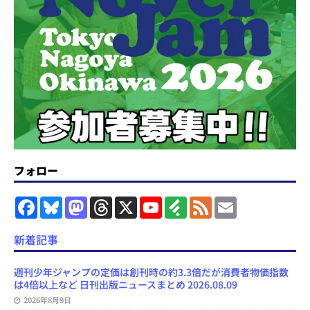
フォロー
F
B
M
T
X
Y
F
F
E
a
l
a
h
o
e
e
m
c
u
s
r
u
e
e
a
e
e
t
e
T
d
d
i
新着記事
b
s
o
a
u
l
l
o
k
d
d
b
y
o
y
o
s
e
週刊少年ジャンプの定価は創刊時の約3.3倍だが消費者物価指数
k
n
C
は4倍以上など 日刊出版ニュースまとめ 2026.08.09
h
2026年8月9日
a