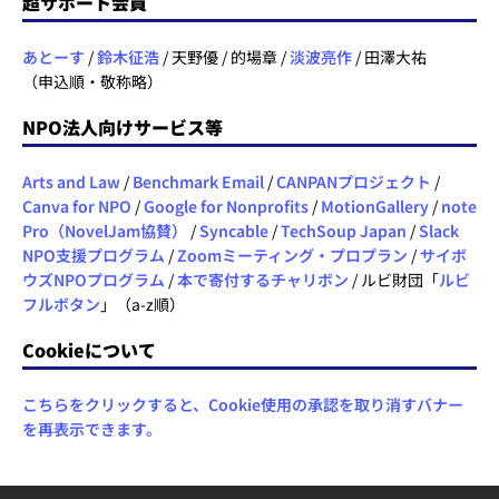
超サポート会員
あとーす
/
鈴木征浩
/ 天野優 / 的場章 /
淡波亮作
/ 田澤大祐
（申込順・敬称略）
NPO法人向けサービス等
Arts and Law
/
Benchmark Email
/
CANPANプロジェクト
/
Canva for NPO
/
Google for Nonprofits
/
MotionGallery
/
note
Pro（NovelJam協賛）
/
Syncable
/
TechSoup Japan
/
Slack
NPO支援プログラム
/
Zoomミーティング・プロプラン
/
サイボ
ウズNPOプログラム
/
本で寄付するチャリボン
/ ルビ財団「
ルビ
フルボタン
」（a-z順）
Cookieについて
こちらをクリックすると、Cookie使用の承認を取り消すバナー
を再表示できます。