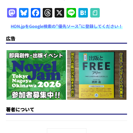
M
Bl
F
T
X
Li
H
a
u
a
h
n
at
HON.jpをGoogle検索の“優先ソース”に登録してください！
st
e
c
re
e
e
o
s
e
a
n
広告
d
k
b
d
a
o
y
o
s
n
o
k
著者について