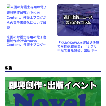
ム #554（2023年1月8日～
14日）
米国の弁護士専用の電子書
籍制作会社Virtuoso
「KADOKAWA増収減益決算
Content、弁護士ブログか
で早期退職募集」「ナフサ
らの電子書籍化について解
不足で白黒包装、出版印刷
説
にも影響」など、週刊出版
ニュースまとめ＆コラム
#715（2026年5月10日～16
日）
広告