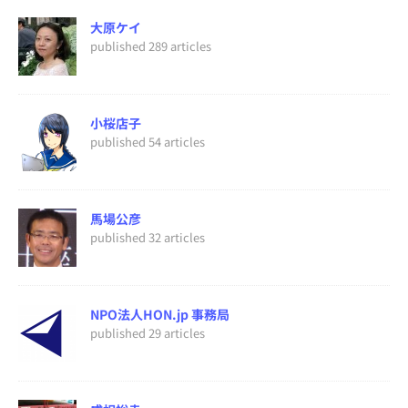
大原ケイ
published 289 articles
小桜店子
published 54 articles
馬場公彦
published 32 articles
NPO法人HON.jp 事務局
published 29 articles