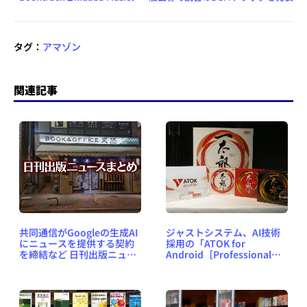
タグ：
アマゾン
関連記事
共同通信がGoogleの生成AI
ジャストシステム、AI技術
にニュースを提供する契約
採用の「ATOK for
を締結など 日刊出版ニュー
Android［Professional］
スまとめ 2025.03.15
」最新版を本日配信開始 ～
「ATOK for Windows」は
来年2月1日に更新、「一太
郎2019」は2月8日に発売