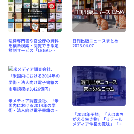
法律専門書や官公庁の資料
日刊出版ニュースまとめ
を横断検索・閲覧できる定
2023.04.07
額制サービス「LEGAL
LIBRARY」正式版が提供開
始
米メディア調査会社、「米
国内における2014年の学
術・法人向け電子書籍の市
「2023年予想」「人はまち
場規模は3,426億円」
がえる生き物」「リテール
メディア伸長の意味」「物
流2024年問題」など、週刊
出版ニュースまとめ＆コラ