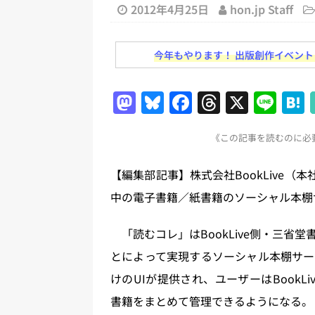
2012年4月25日
hon.jp Staff
[ 2026年8月1日 ]
文科省、プログ
日刊出版ニュースまとめ
今年もやります！ 出版創作イベント「N
[ 2026年7月31日 ]
HON.jp 
M
Bl
F
T
X
Li
日刊出版ニュースまとめ 2026.07
a
u
a
h
n
[ 2026年7月30日 ]
チャットボ
《この記事を読むのに必要
st
e
c
re
e
[ 2026年7月30日 ]
ChatGPT
o
s
e
a
刊出版ニュースまとめ
【編集部記事】株式会社BookLive（
d
k
b
d
[ 2026年7月29日 ]
講談社、著
中の電子書籍／紙書籍のソーシャル本棚
o
y
o
s
とめ 2026.07.29
日刊出版ニ
n
o
「読むコレ」はBookLive側・三省
[ 2026年8月6日 ]
ラップも読書な
k
とによって実現するソーシャル本棚サー
けのUIが提供され、ユーザーはBook
書籍をまとめて管理できるようになる。