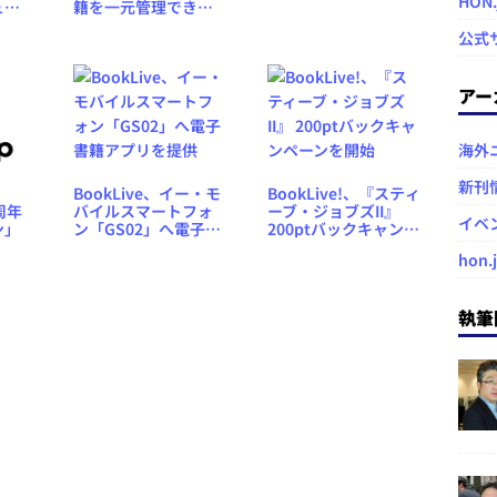
HON
ュー
籍を一元管理できる
表取締役 井手邦俊氏
0円
ソーシャル本棚サー
インタビュー
公式
をプ
ビス「読むコレ」を4
月開始
アー
海外
新刊
BookLive、イー・モ
BookLive!、『スティ
バイルスマートフォ
ーブ・ジョブズII』
1周年
イベ
ン「GS02」へ電子書
200ptバックキャンペ
ン」
籍アプリを提供
ーンを開始
hon.
執筆