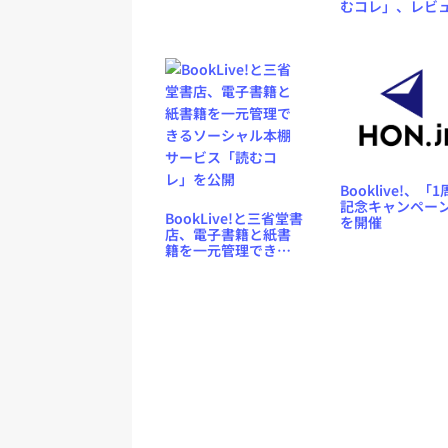
むコレ」、レビ
ド、個人ランキング
最優秀作に30,00
作成やFacebook連携
相当のポイント
も
レゼント
Booklive!、「
記念キャンペー
BookLive!と三省堂書
を開催
店、電子書籍と紙書
籍を一元管理できる
ソーシャル本棚サー
ビス「読むコレ」を
公開