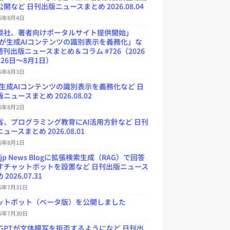
開など 日刊出版ニュースまとめ 2026.08.04
26年8月4日
談社、著者向けポータルサイト提供開始」
Uが生成AIコンテンツの識別表示を義務化」な
週刊出版ニュースまとめ＆コラム #726（2026
26日～8月1日）
26年8月3日
が生成AIコンテンツの識別表示を義務化など 日
ニュースまとめ 2026.08.02
26年8月2日
省、プログラミング教育にAI活用方針など 日刊
ュースまとめ 2026.08.01
26年8月1日
.jp News Blogに拡張検索生成（RAG）で回答
すチャットボットを設置など 日刊出版ニュース
2026.07.31
26年7月31日
ットボット（ベータ版）を公開しました
26年7月30日
atGPTが文体模写を拒否するようになど 日刊出