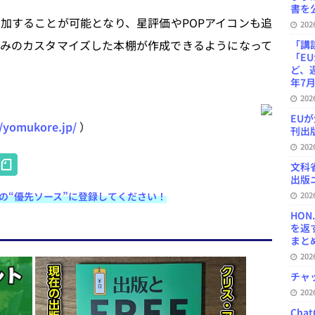
書を公
することが可能となり、星評価やPOPアイコンも追
20
みのカスタマイズした本棚が作成できるようになって
「講
「E
ど、
年7月
20
EU
//yomukore.jp/
）
刊出版
20
H
文科
at
出版ニ
e検索の“優先ソース”に登録してください！
20
e
HON
n
を返
まとめ 
a
20
チャ
20
Ch