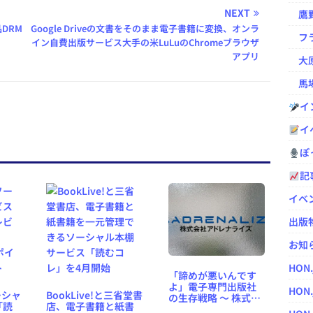
NEXT
鷹野凌の
DRM
Google Driveの文書をそのまま電子書籍に変換、オンラ
フラ
イン自費出版サービス大手の米LuLuのChromeブラウザ
アプリ
大原
馬場
イ
イ
ぽっ
記
イベ
出版
お知
HON
「諦めが悪いんです
よ」電子専門出版社
HON.
ーシャ
BookLive!と三省堂書
の生存戦略 ～ 株式会
「読
店、電子書籍と紙書
社アドレナライズ 代