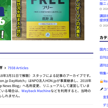
版ニュ
20
講談
提供開
20
カテ
国内
日刊
週刊
ff
7938 Articles
特集
2018年3月31日で解散）スタッフによる記事のアーカイブです。
.jp DayWatch」はNPO法人HON.jpが事業継承し、2018年
Re
.jp News Blog」へ名称変更、リニューアルして運営していま
コ
ている場合は、
Wayback Machine
などを利用すると、当時の
もしれません。
言葉
デジ