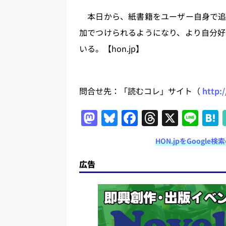
本日から、紙書籍をユーザー自身で追加
加でつけられるようになり、より自分好
いる。【hon.jp】
問合せ先：「読むコレ」サイト（
http:
M
Bl
F
T
X
Li
a
u
a
h
n
HON.jpをGoogl
st
e
c
re
e
o
s
e
a
広告
d
k
b
d
o
y
o
s
n
o