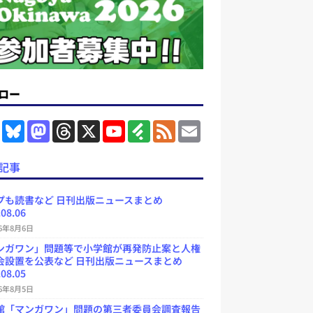
ロー
F
B
M
T
X
Y
F
F
E
a
l
a
h
o
e
e
m
c
u
s
r
u
e
e
a
e
e
t
e
T
d
d
i
記事
b
s
o
a
u
l
l
o
k
d
d
b
y
o
y
o
s
e
プも読書など 日刊出版ニュースまとめ
k
n
C
.08.06
h
a
26年8月6日
n
ンガワン」問題等で小学館が再発防止案と人権
n
e
会設置を公表など 日刊出版ニュースまとめ
l
.08.05
26年8月5日
館「マンガワン」問題の第三者委員会調査報告