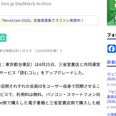
hon.jp DayWatch Archive
ラミング教育にAI活用方針など 日刊出版ニュースまとめ 2026.08.01
ovelJam 2026」支援者募集クラファン実施中！
News Blogに拡張検索生成（RAG）で回答を返すチャットボットを設置など
フォ
H
.31
日刊出版ニュースまとめ
at
ット（ベータ版）を公開しました
お知らせ
な時間は約 1 分です（1分600字計算）》
e
が文体模写を拒否するようになど 日刊出版ニュースまとめ 2026.07.30
日
n
新着
本社：東京都台東区）は4月25日、三省堂書店と共同運営
a
者向けポータルサイト・プラスコネクト提供開始など 日刊出版ニュースま
サービス「読むコレ」をアップグレードした。
ラッ
ュースまとめ
2026
20
堂書店側それぞれの会員IDをユーザー自身で同期させるこ
ど 日刊出版ニュースまとめ 2026.08.06
日刊出版ニュースまとめ
「マ
ビスで、利用料は無料。パソコン・スマートフォン向
委員
2026
Live側で購入した電子書籍と三省堂書店側で購入した紙
20
小学