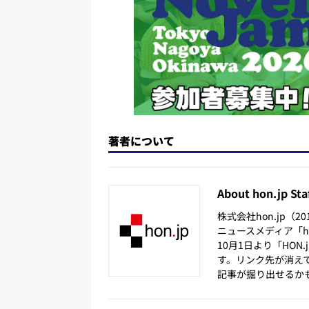
k
著者について
About hon.jp Sta
株式会社hon.jp（
ニュースメディア「hon
10月1日より「HON
す。リンク先が消え
記事が掘り出せるか