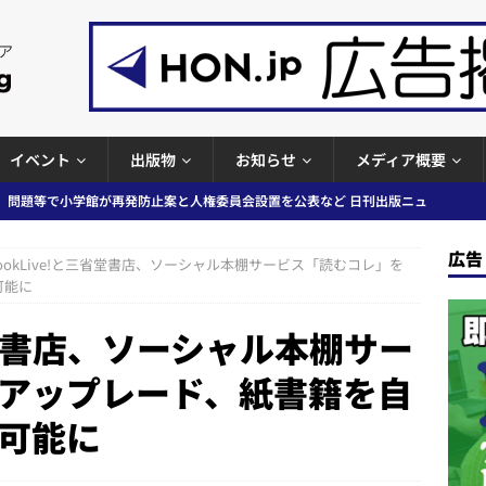
イベント
出版物
お知らせ
メディア概要
」問題等で小学館が再発防止案と人権委員会設置を公表など 日刊出版ニュ
出版ニュースまとめ
広告
ガワン」問題の第三者委員会調査報告書を公開など 日刊出版ニュースまと
ookLive!と三省堂書店、ソーシャル本棚サービス「読むコレ」を
可能に
ースまとめ
三省堂書店、ソーシャル本棚サー
者向けポータルサイト提供開始」「EUが生成AIコンテンツの識別表示を義
＆コラム #726（2026年7月26日～8月1日）
週刊出版ニュースま
アップレード、紙書籍を自
可能に
コンテンツの識別表示を義務化など 日刊出版ニュースまとめ 2026.08.02