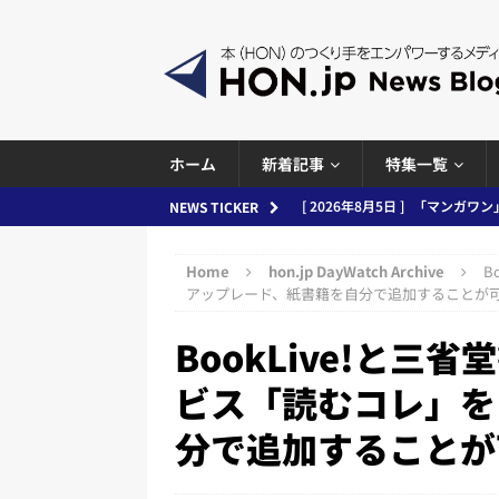
ホーム
新着記事
特集一覧
[ 2026年8月5日 ]
「マンガワン
NEWS TICKER
ースまとめ 2026.08.05
日刊
[ 2026年8月4日 ]
小学館「マン
Home
hon.jp DayWatch Archive
B
アップレード、紙書籍を自分で追加することが
め 2026.08.04
日刊出版ニュ
BookLive!と
[ 2026年8月3日 ]
「講談社、著
務化」など、週刊出版ニュースまとめ
ビス「読むコレ」を
とめ＆コラム
分で追加することが
[ 2026年8月2日 ]
EUが生成AI
日刊出版ニュースまとめ