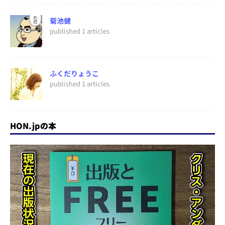
菊池健
published 1 articles
ふくだりょうこ
published 1 articles
HON.jpの本