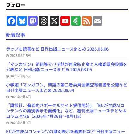
フォロー
F
B
M
T
X
Y
F
F
E
a
l
a
h
o
e
e
m
c
u
s
r
u
e
e
a
e
e
t
e
T
d
d
i
新着記事
b
s
o
a
u
l
l
o
k
d
d
b
y
o
y
o
s
e
ラップも読書など 日刊出版ニュースまとめ 2026.08.06
k
n
C
2026年8月6日
h
a
「マンガワン」問題等で小学館が再発防止案と人権委員会設置を
n
公表など 日刊出版ニュースまとめ 2026.08.05
n
e
2026年8月5日
l
小学館「マンガワン」問題の第三者委員会調査報告書を公開など
日刊出版ニュースまとめ 2026.08.04
2026年8月4日
「講談社、著者向けポータルサイト提供開始」「EUが生成AIコ
ンテンツの識別表示を義務化」など、週刊出版ニュースまとめ＆
コラム #726（2026年7月26日～8月1日）
2026年8月3日
EUが生成AIコンテンツの識別表示を義務化など 日刊出版ニュー