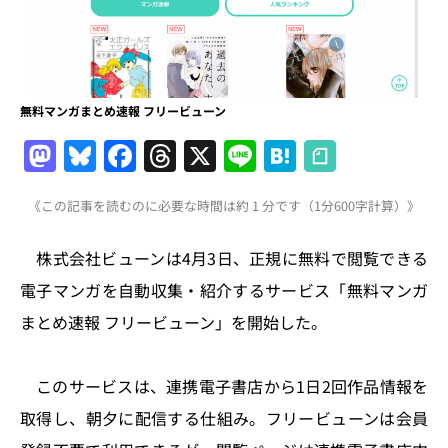
無料マンガまとめ速報 フリービューン
M
Bl
F
T
X
Li
H
a
u
a
h
n
at
《この記事を読むのに必要な時間は約 1 分です（1分600字計算）》
st
e
c
re
e
e
o
s
e
a
n
株式会社ビューンは4月3日、正規に無料で閲覧できる
d
k
b
d
a
電子マンガを自動収集・紹介するサービス「無料マンガ
o
y
o
s
まとめ速報 フリービューン」を開始した。
n
o
k
このサービスは、連携電子書店から1日2回作品情報を
取得し、朝夕に配信する仕組み。フリービューンは会員