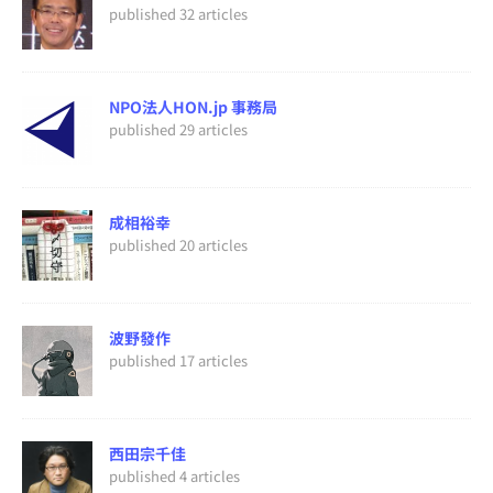
published 32 articles
NPO法人HON.jp 事務局
published 29 articles
成相裕幸
published 20 articles
波野發作
published 17 articles
西田宗千佳
published 4 articles