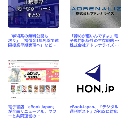
「学術系の無料公開も
「諦めが悪いんですよ」電
次々」「補償金1年免除で遠
子専門出版社の生存戦略 ～
隔授業早期実現へ」など、
株式会社アドレナライズ 代
出版業界気になるニュース
表取締役 井手邦俊氏インタ
まとめ #418（2020年3月30
ビュー
日～4月5日）
電子書店「eBookJapan」
eBookJapan、『デジタル
が全面リニューアル、ヤフ
週刊ポスト』がRSSに対応
ーと共同運営の
「ebookjapan」へ名称変
更、URLも変更