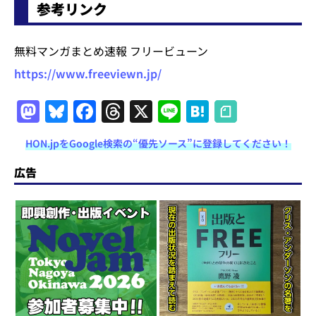
参考リンク
無料マンガまとめ速報 フリービューン
https://www.freeviewn.jp/
M
Bl
F
T
X
Li
H
a
u
a
h
n
at
HON.jpをGoogle検索の“優先ソース”に登録してください！
st
e
c
re
e
e
o
s
e
a
n
広告
d
k
b
d
a
o
y
o
s
n
o
k