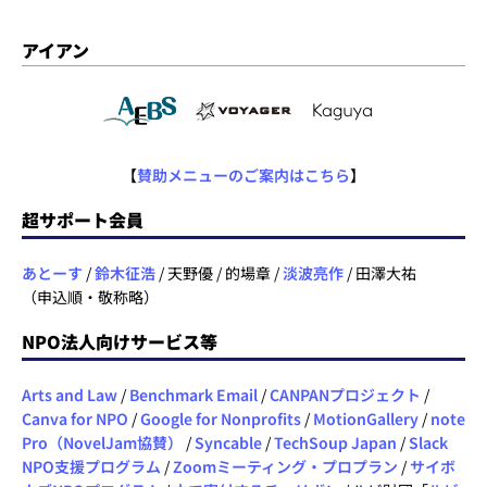
アイアン
【
賛助メニューのご案内はこちら
】
超サポート会員
あとーす
/
鈴木征浩
/ 天野優 / 的場章 /
淡波亮作
/ 田澤大祐
（申込順・敬称略）
NPO法人向けサービス等
Arts and Law
/
Benchmark Email
/
CANPANプロジェクト
/
Canva for NPO
/
Google for Nonprofits
/
MotionGallery
/
note
Pro（NovelJam協賛）
/
Syncable
/
TechSoup Japan
/
Slack
NPO支援プログラム
/
Zoomミーティング・プロプラン
/
サイボ