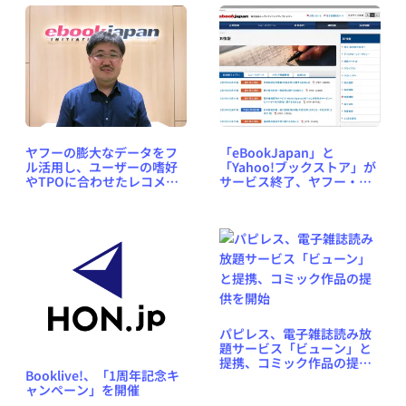
ヤフーの膨大なデータをフ
「eBookJapan」と
ル活用し、ユーザーの嗜好
「Yahoo!ブックストア」が
やTPOに合わせたレコメン
サービス終了、ヤフー・イ
ドを ～ 電子書店
ーブック共同運営
「ebookjapan」全面リニ
「ebookjapan」へ一本化
ューアルの狙い
パピレス、電子雑誌読み放
題サービス「ビューン」と
提携、コミック作品の提供
Booklive!、「1周年記念キ
を開始
ャンペーン」を開催