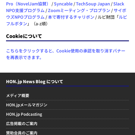
Pro（NovelJam協賛）
/
Syncable
/
TechSoup Japan
/
Slack
NPO支援プログラム
/
Zoomミーティング・プロプラン
/
サイボ
ウズNPOプログラム
/
本で寄付するチャリボン
/ ルビ財団「
ルビ
フルボタン
」（a-z順）
Cookieについて
こちらをクリックすると、Cookie使用の承認を取り消すバナー
を再表示できます。
HON.jp News Blog について
メディア概要
HON.jpメールマガジン
HON.jp Podcasting
広告掲載のご案内
賛助会員のご案内