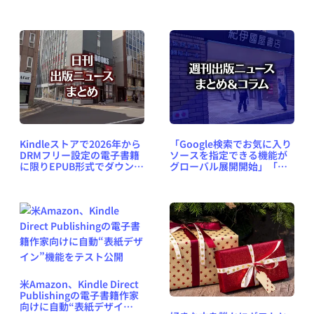
Kindleストアで2026年から
「Google検索でお気に入り
DRMフリー設定の電子書籍
ソースを指定できる機能が
に限りEPUB形式でダウンロ
グローバル展開開始」「韓
ード保存が可能になど 日刊
国で薄い本がトレンドに」
出版ニュースまとめ
など、週刊出版ニュースま
2025.12.13
とめ＆コラム #694（2025
年12月7日～13日）
米Amazon、Kindle Direct
Publishingの電子書籍作家
向けに自動“表紙デザイ