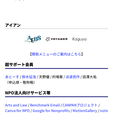
アイアン
【
賛助メニューのご案内はこちら
】
超サポート会員
あとーす
/
鈴木征浩
/ 天野優 / 的場章 /
淡波亮作
/ 田澤大祐
（申込順・敬称略）
NPO法人向けサービス等
Arts and Law
/
Benchmark Email
/
CANPANプロジェクト
/
Canva for NPO
/
Google for Nonprofits
/
MotionGallery
/
note