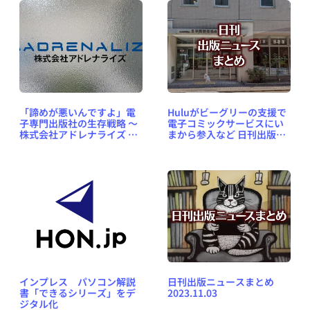
「諦めが悪いんですよ」電
Huluがビーグリーの支援で
子専門出版社の生存戦略 ～
電子コミックサービスにい
株式会社アドレナライズ 代
まから参入など 日刊出版ニ
表取締役 井手邦俊氏インタ
ュースまとめ 2025.10.18
ビュー
インプレス パソコン解説
日刊出版ニュースまとめ
書「できるシリーズ」をデ
2023.11.03
ジタル化