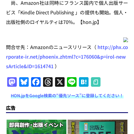
尚、Amazon社は同時にフランス国内で個人出版サー
ビス「Kindle Direct Publishing 」の提供も開始。個人・
出版社側のロイヤルティは70%。【hon.jp】
問合せ先：Amazonのニュースリリース（
http://phx.co
rporate-ir.net/phoenix.zhtml?c=176060&p=irol-new
sArticle&ID=1614741
）
M
Bl
F
T
X
Li
H
a
u
a
h
n
at
HON.jpをGoogle検索の“優先ソース”に登録してください！
st
e
c
re
e
e
o
s
e
a
n
広告
d
k
b
d
a
o
y
o
s