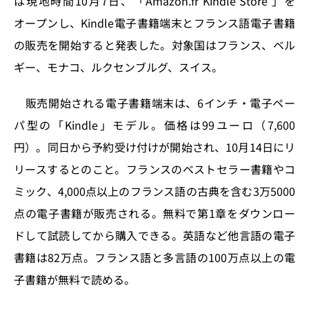
は現地時間10月7日、「Amazon.fr Kindle Store 」を
o
y
o
s
オープンし、Kindle電子書籍端末とフランス語電子書籍
n
o
の販売を開始すると発表した。対象国はフランス、ベル
k
ギー、モナコ、ルクセンブルグ、スイス。
販売開始される電子書籍端末は、6インチ・電子ペー
パ型の「Kindle」モデル。価格は99ユーロ（7,600
円）。同日から予約受け付けが開始され、10月14日にリ
リースするとのこと。フランスのベストセラー書籍やコ
ミック、4,000点以上のフランス語の古典を含む3万5000
点の電子書籍が販売される。無料で第1章をダウンロー
ドして試読してから購入できる。英語など他言語の電子
書籍は82万点。フランス語と多言語の100万点以上の電
子書籍が無料で読める。