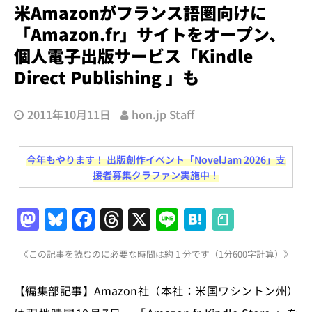
米Amazonがフランス語圏向けに
「Amazon.fr」サイトをオープン、
個人電子出版サービス「Kindle
Direct Publishing 」も
2011年10月11日
hon.jp Staff
今年もやります！ 出版創作イベント「NovelJam 2026」支
援者募集クラファン実施中！
M
Bl
F
T
X
Li
H
a
u
a
h
n
at
《この記事を読むのに必要な時間は約 1 分です（1分600字計算）》
st
e
c
re
e
e
o
s
e
a
n
【編集部記事】Amazon社（本社：米国ワシントン州）
d
k
b
d
a