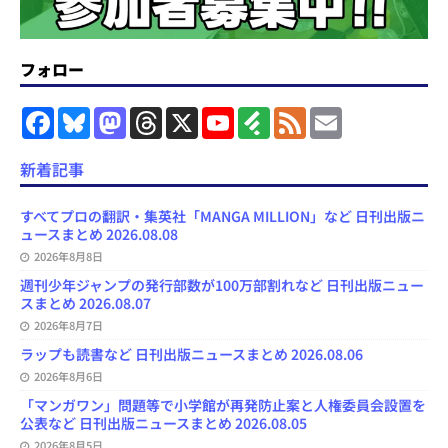
フォロー
F
B
M
T
X
Y
F
F
E
a
l
a
h
o
e
e
m
c
u
s
r
u
e
e
a
e
e
t
e
T
d
d
i
新着記事
b
s
o
a
u
l
l
o
k
d
d
b
y
o
y
o
s
e
すべてプロの翻訳・集英社「MANGA MILLION」など 日刊出版ニ
k
n
C
ュースまとめ 2026.08.08
h
2026年8月8日
a
n
週刊少年ジャンプの発行部数が100万部割れなど 日刊出版ニュー
n
スまとめ 2026.08.07
e
l
2026年8月7日
ラップも読書など 日刊出版ニュースまとめ 2026.08.06
2026年8月6日
「マンガワン」問題等で小学館が再発防止案と人権委員会設置を
公表など 日刊出版ニュースまとめ 2026.08.05
2026年8月5日