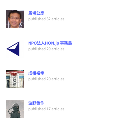
馬場公彦
published 32 articles
NPO法人HON.jp 事務局
published 29 articles
成相裕幸
published 20 articles
波野發作
published 17 articles