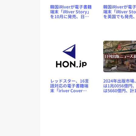
韓国iRiverが電子書籍
韓国iRiverが電
端末「iRiver Story」
端末「iRiver St
を10月に発売、日本
を英国でも発売
語メニューも搭載済
格は230英ポンド
み
レッドスター、16言
2024年出版市場
語対応の電子書籍端
は1兆0056億円
末「iriver Cover
は5660億円、計
Story」を29,800円で
5716億円など 
来月発売
版ニュースまと
2025.01.25