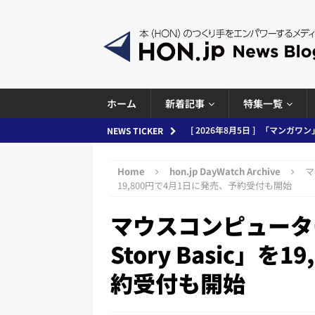
ホーム
新着記事
特集一覧
[ 2026年8月4日 ]
小学館「マン
NEWS TICKER
め 2026.08.04
日刊出版ニュ
Home
hon.jp DayWatch Archive
マ
[ 2026年8月3日 ]
「講談社、著
19,800円で4月1日に発売、予約受付も開始
務化」など、週刊出版ニュースまとめ
マウスコンピューター
とめ＆コラム
Story Basic」
[ 2026年8月2日 ]
EUが生成AI
約受付も開始
日刊出版ニュースまとめ
[ 2026年8月1日 ]
文科省、プログ