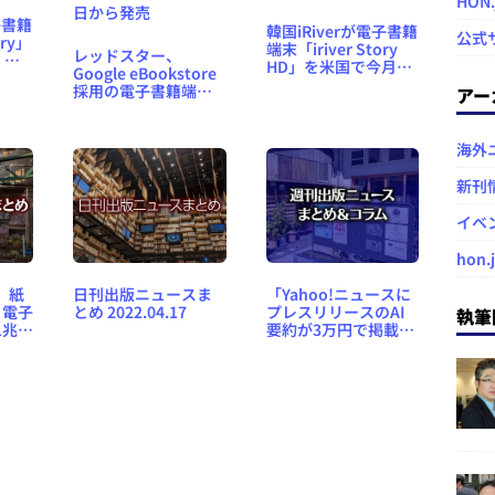
HON
子書籍
韓国iRiverが電子書籍
公式
ory」
端末「iriver Story
レッドスター、
、価
HD」を米国で今月発
Google eBookstore
売、Google
採用の電子書籍端末
アー
eBookstoreを初搭載
「iriver Story HD」
を17,800円で10月14
日から発売
海外
新刊
イベ
hon.
、紙
日刊出版ニュースま
「Yahoo!ニュースに
、電子
とめ 2022.04.17
プレスリリースのAI
執筆
1兆
要約が3万円で掲載さ
日刊出
れるサービスは【広
め
告】では？」「出版
創作イベント
NovelJamが今年も開
催」など、週刊出版
ニュースまとめ＆コ
ラム #722（2026年6
月28日～7月4日）