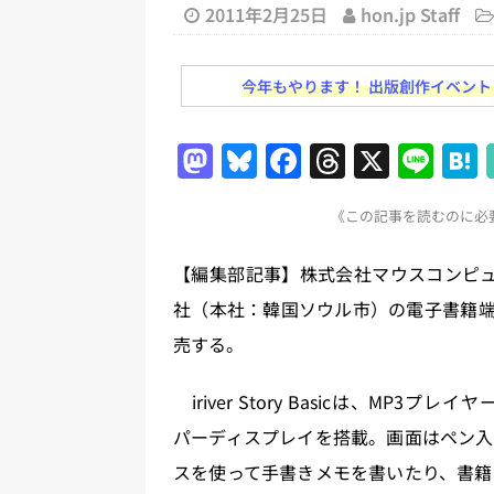
日刊出版ニュースまとめ
2011年2月25日
hon.jp Staff
[ 2026年7月31日 ]
HON.jp 
今年もやります！ 出版創作イベント「N
日刊出版ニュースまとめ 2026.07
[ 2026年7月30日 ]
チャットボ
M
Bl
F
T
X
Li
[ 2026年7月30日 ]
ChatGPT
a
u
a
h
n
刊出版ニュースまとめ
《この記事を読むのに必要
st
e
c
re
e
[ 2026年7月29日 ]
講談社、著
o
s
e
a
【編集部記事】株式会社マウスコンピュー
とめ 2026.07.29
日刊出版ニ
d
k
b
d
社（本社：韓国ソウル市）の電子書籍端末「iri
[ 2026年8月6日 ]
ラップも読書な
o
y
o
s
売する。
[ 2026年8月5日 ]
「マンガワン
n
o
ースまとめ 2026.08.05
日刊
k
iriver Story Basicは、MP3
パーディスプレイを搭載。画面はペン入
スを使って手書きメモを書いたり、書籍