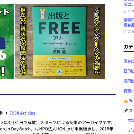
a
版ニュ
20
講談
提供開
20
カテ
国内
日刊
週刊
特集
Re
コ
ff
7938 Articles
言葉
2018年3月31日で解散）スタッフによる記事のアーカイブです。
.jp DayWatch」はNPO法人HON.jpが事業継承し、2018年
デジ