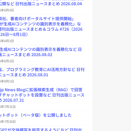
開など 日刊出版ニュースまとめ 2026.08.04
26年8月4日
談社、著者向けポータルサイト提供開始」
Uが生成AIコンテンツの識別表示を義務化」な
週刊出版ニュースまとめ＆コラム #726（2026
26日～8月1日）
26年8月3日
が生成AIコンテンツの識別表示を義務化など 日
ニュースまとめ 2026.08.02
26年8月2日
省、プログラミング教育にAI活用方針など 日刊
ュースまとめ 2026.08.01
26年8月1日
.jp News Blogに拡張検索生成（RAG）で回答
すチャットボットを設置など 日刊出版ニュース
2026.07.31
26年7月31日
ットボット（ベータ版）を公開しました
26年7月30日
atGPTが文体模写を拒否するようになど 日刊出