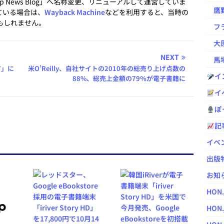
.jp News Blog」へ名称変更、リニューアルして運営していま
鷹野凌の
ている場合は、
Wayback Machine
などを利用すると、当時の
もしれません。
フラ
大原
NEXT
馬場
ア」に
米O’Reilly、自社サイトの2010年の総売り上げ点数の
イ
88%、総売上金額の79％が電子書籍に
イ
ぽっ
記
イベ
出版
お知
HON
HON.