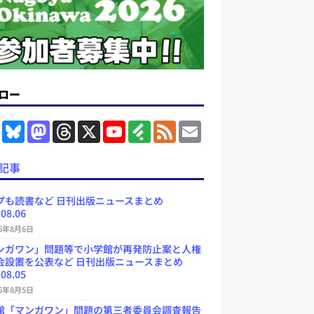
ロー
F
B
M
T
X
Y
F
F
E
a
l
a
h
o
e
e
m
c
u
s
r
u
e
e
a
e
e
t
e
T
d
d
i
記事
b
s
o
a
u
l
l
o
k
d
d
b
y
o
y
o
s
e
プも読書など 日刊出版ニュースまとめ
k
n
C
.08.06
h
a
26年8月6日
n
ンガワン」問題等で小学館が再発防止案と人権
n
e
会設置を公表など 日刊出版ニュースまとめ
l
.08.05
26年8月5日
館「マンガワン」問題の第三者委員会調査報告