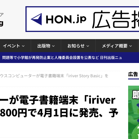
イベント
出版物
お知らせ
メディア概要
ガワン」問題の第三者委員会調査報告書を公開など 日刊出版ニュースまと
ースまとめ
広告
ウスコンピューターが電子書籍端末「iriver Story Basic」を
者向けポータルサイト提供開始」「EUが生成AIコンテンツの識別表示を義
＆コラム #726（2026年7月26日～8月1日）
週刊出版ニュースま
が電子書籍端末「iriver
を19,800円で4月1日に発売、予
コンテンツの識別表示を義務化など 日刊出版ニュースまとめ 2026.08.02
ラミング教育にAI活用方針など 日刊出版ニュースまとめ 2026.08.01