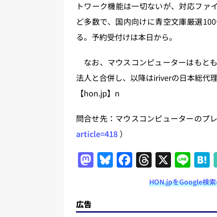
トワーク機能は一切ないが、対応ファイルフォ
ど多数で、国内向けに青空文庫厳選100
る。予約受付けは本日から。
なお、マウスコンピューターはもともと格安
法人と合併し、以降はiriverの日本総
【hon.jp】n
問合せ先：マウスコンピューターのプ
article=418
）
M
Bl
F
T
X
Li
a
u
a
h
n
HON.jpをGoogl
st
e
c
re
e
o
s
e
a
広告