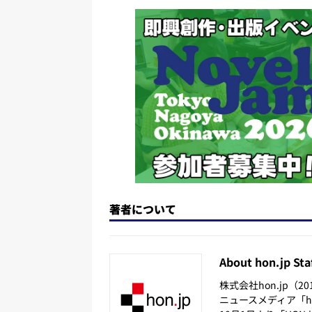
d
k
b
d
o
y
o
s
n
o
k
著者について
About hon.jp Sta
株式会社hon.jp（
ニュースメディア「hon