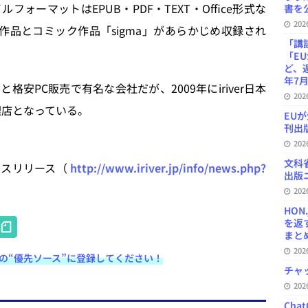
ーマットはEPUB・PDF・TEXT・Office形式な
書を公
20
作品とコミック作品「sigma」があらかじめ収録され
「講
「E
ど、
年7月
PC販売で有名な会社だが、2009年にiriver日本
20
代理店となっている。
EU
刊出版
20
文科
レスリリース（
http://www.iriver.jp/info/news.php?
出版ニ
20
HON
H
を返
まとめ 
at
20
e検索の“優先ソース”に登録してください！
e
チャ
n
20
Ch