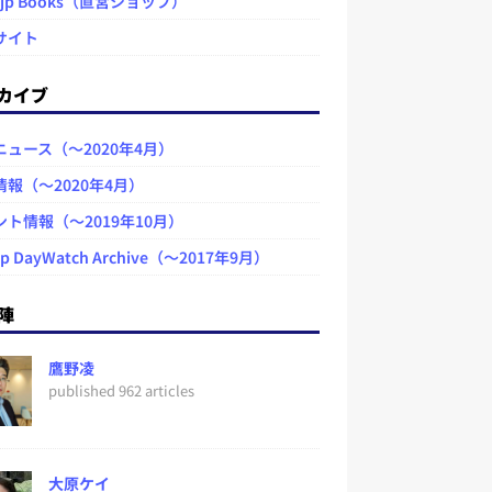
.jp Books（直営ショップ）
サイト
カイブ
ニュース（～2020年4月）
情報（～2020年4月）
ント情報（～2019年10月）
jp DayWatch Archive（～2017年9月）
陣
鷹野凌
published 962 articles
大原ケイ