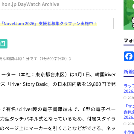
hon.jp DayWatch Archive
News Blogに拡張検索生成（RAG）で回答を返すチャットボットを設置など
ovelJam 2026」支援者募集クラファン実施中！
.31
日刊出版ニュースまとめ
ット（ベータ版）を公開しました
お知らせ
フォ
H
が文体模写を拒否するようになど 日刊出版ニュースまとめ 2026.07.30
日
at
な時間は約 1 分です（1分600字計算）》
e
者向けポータルサイト・プラスコネクト提供開始など 日刊出版ニュースま
n
新着
ター（本社：東京都台東区）は4月1日、韓国iriver
ュースまとめ
a
ver Story Basic」の日本国内版を19,800円で発
ど 日刊出版ニュースまとめ 2026.08.06
日刊出版ニュースまとめ
ラッ
2026
」問題等で小学館が再発防止案と人権委員会設置を公表など 日刊出版ニュ
20
出版ニュースまとめ
「マ
プレイヤーで有名なiriver製の電子書籍端末で、6型の電子ペー
委員
2026
力型タッチパネル式となっているため、付属スタイラ
20
のページ上にマーカーを引くことなどができる。ネッ
小学