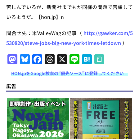
苦しんでいるが、新聞社までもが同様の問題で苦慮して
いるようだ。【hon.jp】n
問合せ先：米ValleyWagの記事（
http://gawker.com/5
530820/steve-jobs-big-new-york-times-letdown
）
M
Bl
F
T
X
Li
H
a
u
a
h
n
at
HON.jpをGoogle検索の“優先ソース”に登録してください！
st
e
c
re
e
e
o
s
e
a
n
広告
d
k
b
d
a
o
y
o
s
n
o
k