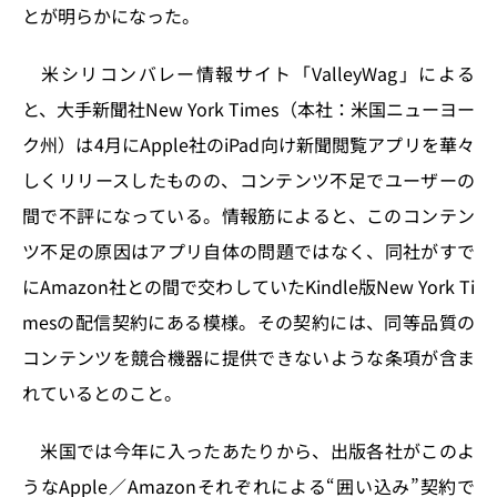
n
o
とが明らかになった。
k
米シリコンバレー情報サイト「ValleyWag」による
と、大手新聞社New York Times（本社：米国ニューヨー
ク州）は4月にApple社のiPad向け新聞閲覧アプリを華々
しくリリースしたものの、コンテンツ不足でユーザーの
間で不評になっている。情報筋によると、このコンテン
ツ不足の原因はアプリ自体の問題ではなく、同社がすで
にAmazon社との間で交わしていたKindle版New York Ti
mesの配信契約にある模様。その契約には、同等品質の
コンテンツを競合機器に提供できないような条項が含ま
れているとのこと。
米国では今年に入ったあたりから、出版各社がこのよ
うなApple／Amazonそれぞれによる“囲い込み”契約で