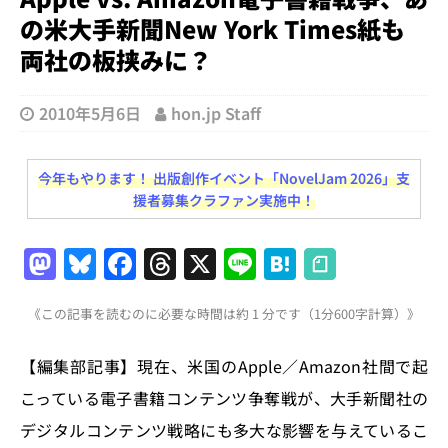
の米大手新聞New York Times紙も
両社の板挟みに？
2010年5月6日
hon.jp Staff
今年もやります！ 出版創作イベント「NovelJam 2026」支
援者募集クラファン実施中！
M
Bl
F
T
X
Li
H
a
u
a
h
n
at
《この記事を読むのに必要な時間は約 1 分です（1分600字計算）》
st
e
c
re
e
e
o
s
e
a
n
【編集部記事】現在、米国のApple／Amazon社間で起
d
k
b
d
a
こっている電子書籍コンテンツ争奪戦が、大手新聞社の
o
y
o
s
デジタルコンテンツ戦略にも多大な影響を与えているこ