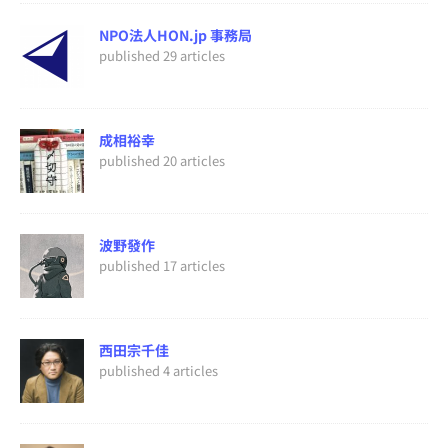
NPO法人HON.jp 事務局
published 29 articles
成相裕幸
published 20 articles
波野發作
published 17 articles
西田宗千佳
published 4 articles