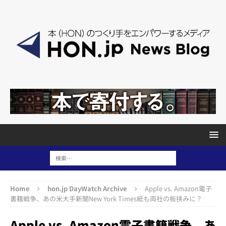
Home
hon.jp DayWatch Archive
Apple vs. Amazon電子
書籍戦争、あの米大手新聞New York Times紙も両社の板挟みに？
Apple vs. Amazon電子書籍戦争、あ