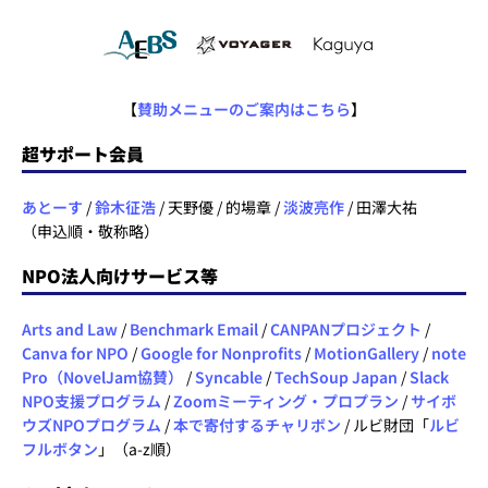
【
賛助メニューのご案内はこちら
】
超サポート会員
あとーす
/
鈴木征浩
/ 天野優 / 的場章 /
淡波亮作
/ 田澤大祐
（申込順・敬称略）
NPO法人向けサービス等
Arts and Law
/
Benchmark Email
/
CANPANプロジェクト
/
Canva for NPO
/
Google for Nonprofits
/
MotionGallery
/
note
Pro（NovelJam協賛）
/
Syncable
/
TechSoup Japan
/
Slack
NPO支援プログラム
/
Zoomミーティング・プロプラン
/
サイボ
ウズNPOプログラム
/
本で寄付するチャリボン
/ ルビ財団「
ルビ
フルボタン
」（a-z順）