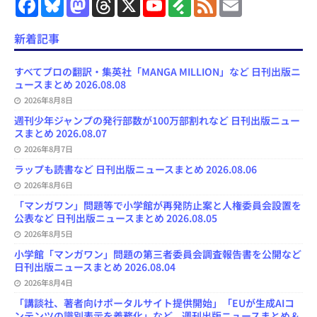
F
B
M
T
X
Y
F
F
E
a
l
a
h
o
e
e
m
c
u
s
r
u
e
e
a
e
e
t
e
T
d
d
i
新着記事
b
s
o
a
u
l
l
o
k
d
d
b
y
o
y
o
s
e
すべてプロの翻訳・集英社「MANGA MILLION」など 日刊出版ニ
k
n
C
ュースまとめ 2026.08.08
h
2026年8月8日
a
n
週刊少年ジャンプの発行部数が100万部割れなど 日刊出版ニュー
n
スまとめ 2026.08.07
e
l
2026年8月7日
ラップも読書など 日刊出版ニュースまとめ 2026.08.06
2026年8月6日
「マンガワン」問題等で小学館が再発防止案と人権委員会設置を
公表など 日刊出版ニュースまとめ 2026.08.05
2026年8月5日
小学館「マンガワン」問題の第三者委員会調査報告書を公開など
日刊出版ニュースまとめ 2026.08.04
2026年8月4日
「講談社、著者向けポータルサイト提供開始」「EUが生成AIコ
ンテンツの識別表示を義務化」など、週刊出版ニュースまとめ＆