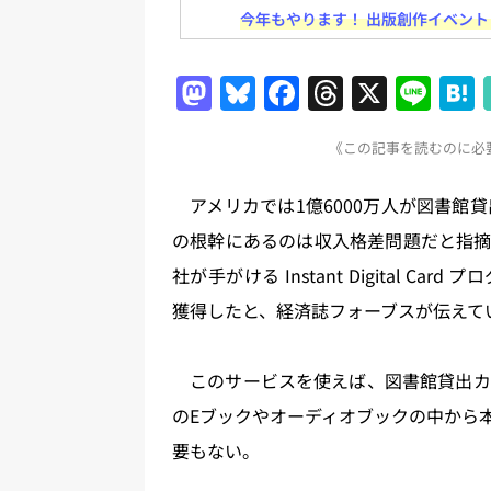
今年もやります！ 出版創作イベント「N
日刊出版ニュースまとめ
[ 2026年8月1日 ]
文科省、プログ
M
Bl
F
T
X
Li
日刊出版ニュースまとめ
a
u
a
h
n
[ 2026年7月31日 ]
HON.jp 
《この記事を読むのに必要
st
e
c
re
e
日刊出版ニュースまとめ 2026.07
o
s
e
a
アメリカでは1億6000万人が図書館貸
[ 2026年7月30日 ]
チャットボ
d
k
b
d
の根幹にあるのは収入格差問題だと指摘
o
y
o
s
[ 2026年7月30日 ]
ChatGPT
社が手がける Instant Digital C
n
o
刊出版ニュースまとめ
獲得したと、経済誌フォーブスが伝えて
k
[ 2026年8月7日 ]
週刊少年ジャン
日刊出版ニュースまとめ
このサービスを使えば、図書館貸出カ
のEブックやオーディオブックの中から
要もない。