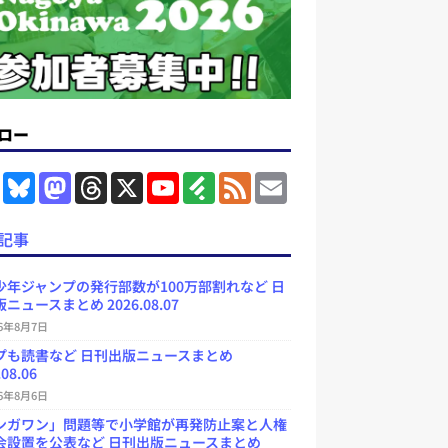
ロー
F
B
M
T
X
Y
F
F
E
a
l
a
h
o
e
e
m
c
u
s
r
u
e
e
a
e
e
t
e
T
d
d
i
記事
b
s
o
a
u
l
l
o
k
d
d
b
y
o
y
o
s
e
少年ジャンプの発行部数が100万部割れなど 日
k
n
C
ニュースまとめ 2026.08.07
h
a
26年8月7日
n
プも読書など 日刊出版ニュースまとめ
n
e
.08.06
l
26年8月6日
ンガワン」問題等で小学館が再発防止案と人権
会設置を公表など 日刊出版ニュースまとめ