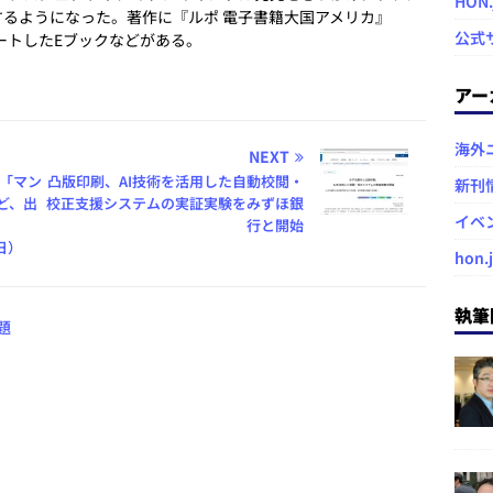
HON
るようになった。著作に『ルポ 電子書籍大国アメリカ』
公式
ートしたEブックなどがある。
アー
海外
NEXT
「マン
凸版印刷、AI技術を活用した自動校閲・
新刊
ど、出
校正支援システムの実証実験をみずほ銀
イベ
行と開始
9日）
hon.
執筆
題