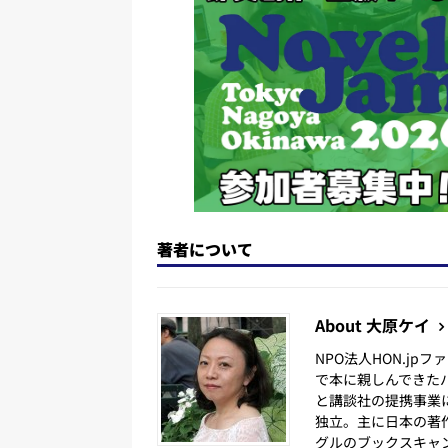
n
o
k
著者について
About 大原ケイ
NPO法人HON.j
で本に親しんできた
と講談社の提携事業
独立。主に日本の著
グルのブックスキャ