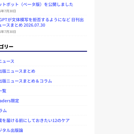
ットボット（ベータ版）を公開しました
26年7月30日
atGPTが文体模写を拒否するようになど 日刊出
ースまとめ 2026.07.30
26年7月30日
ゴリー
ニュース
出版ニュースまとめ
出版ニュースまとめ＆コラム
一覧
aders限定
ラム
を届ける前にしておきたい12のケア
タル出版論