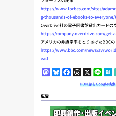
フォーブスの記事
https://www.forbes.com/sites/adamro
g-thousands-of-ebooks-to-everyone/
OverDrive社の電子図書館貸出カード
https://company.overdrive.com/get-a-
アメリカの非識字率をとりあげたBBCの
https://www.bbc.com/news/av/world
ead
M
Bl
F
T
X
Li
a
u
a
h
n
HON.jpをGoogl
st
e
c
re
e
o
s
e
a
広告
d
k
b
d
o
y
o
s