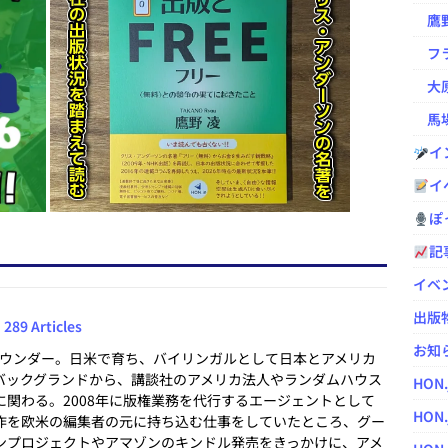
鷹野凌の
フラ
大原
馬場
イ
イ
ぽっ
記
イベ
出版
289 Articles
お知
pファウンダー。日米で育ち、バイリンガルとして日本とアメリカ
バックグランドから、講談社のアメリカ法人やランダムハウス
HON
に関わる。2008年に版権業務を代行するエージェントとして
HON.
作を欧米の編集者の元に持ち込む仕事をしていたところ、グー
ンプロジェクトやアマゾンのキンドル発売をきっかけに、アメ