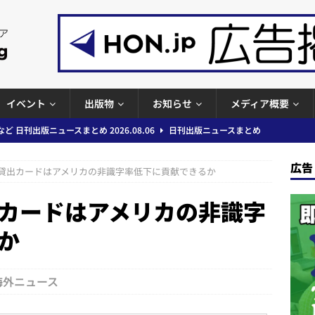
イベント
出版物
お知らせ
メディア概要
ど 日刊出版ニュースまとめ 2026.08.06
日刊出版ニュースまとめ
」問題等で小学館が再発防止案と人権委員会設置を公表など 日刊出版ニュ
広告
出版ニュースまとめ
貸出カードはアメリカの非識字率低下に貢献できるか
ガワン」問題の第三者委員会調査報告書を公開など 日刊出版ニュースまと
カードはアメリカの非識字
ースまとめ
か
者向けポータルサイト提供開始」「EUが生成AIコンテンツの識別表示を義
＆コラム #726（2026年7月26日～8月1日）
週刊出版ニュースま
海外ニュース
コンテンツの識別表示を義務化など 日刊出版ニュースまとめ 2026.08.02