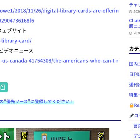
チャ
we1/2018/11/26/digital-library-cards-are-offerin
20
#2904736168f6
Ch
版ニュ
のウェブサイト
20
library-card/
カテ
ビデオニュース
-us-canada-41754308/the-americans-who-can-t-r
国内
日刊
H
週刊
at
特集
e検索の“優先ソース”に登録してください！
e
Re
n
コ
a
言葉
デジ