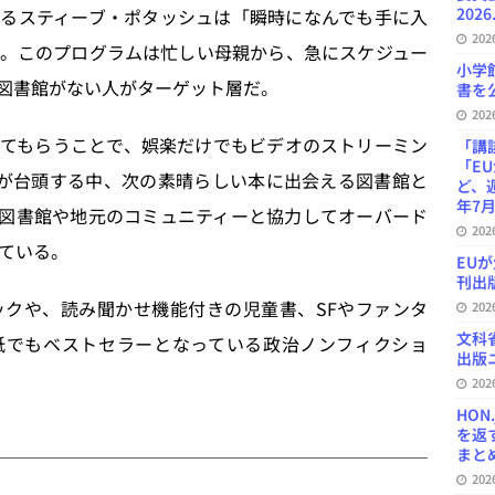
2026
るスティーブ・ポタッシュは「瞬時になんでも手に入
20
。このプログラムは忙しい母親から、急にスケジュー
小学
図書館がない人がターゲット層だ。
書を公
20
てもらうことで、娯楽だけでもビデオのストリーミン
「講
「E
が台頭する中、次の素晴らしい本に出会える図書館と
ど、
年7月
図書館や地元のコミュニティーと協力してオーバード
20
している。
EU
刊出版
クや、読み聞かせ機能付きの児童書、SFやファンタ
20
文科
ion そして紙でもベストセラーとなっている政治ノンフィクショ
出版ニ
20
HON
を返
まとめ 
20