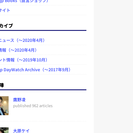
.jp Books（直営ショップ）
サイト
カイブ
ニュース（～2020年4月）
情報（～2020年4月）
ント情報（～2019年10月）
jp DayWatch Archive（～2017年9月）
陣
鷹野凌
published 962 articles
大原ケイ