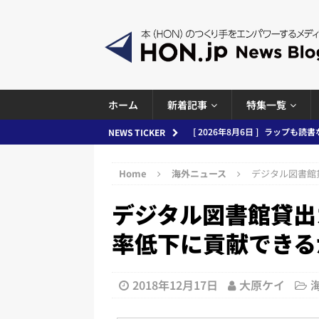
ホーム
新着記事
特集一覧
[ 2026年8月6日 ]
ラップも読書な
NEWS TICKER
[ 2026年8月5日 ]
「マンガワン
ースまとめ 2026.08.05
日刊
Home
海外ニュース
デジタル図書館
[ 2026年8月4日 ]
小学館「マン
デジタル図書館貸出
め 2026.08.04
日刊出版ニュ
率低下に貢献できる
[ 2026年8月3日 ]
「講談社、著
務化」など、週刊出版ニュースまとめ
2018年12月17日
大原ケイ
とめ＆コラム
[ 2026年8月2日 ]
EUが生成AI