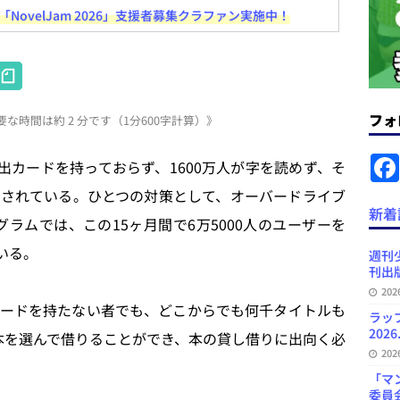
ovelJam 2026」支援者募集クラファン実施中！
ラミング教育にAI活用方針など 日刊出版ニュースまとめ 2026.08.01
H
at
News Blogに拡張検索生成（RAG）で回答を返すチャットボットを設置など
フォ
な時間は約 2 分です（1分600字計算）》
e
.31
日刊出版ニュースまとめ
n
出カードを持っておらず、1600万人が字を読めず、そ
ット（ベータ版）を公開しました
お知らせ
a
されている。ひとつの対策として、オーバードライブ
が文体模写を拒否するようになど 日刊出版ニュースまとめ 2026.07.30
日
新着
ard プログラムでは、この15ヶ月間で6万5000人のユーザーを
いる。
週刊
プの発行部数が100万部割れなど 日刊出版ニュースまとめ 2026.08.07
刊出版
20
ードを持たない者でも、どこからでも何千タイトルも
ラッ
2026
本を選んで借りることができ、本の貸し借りに出向く必
20
「マ
委員