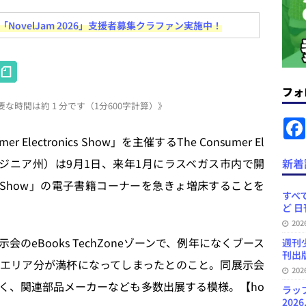
.31
日刊出版ニュースまとめ
ovelJam 2026」支援者募集クラファン実施中！
ット（ベータ版）を公開しました
お知らせ
訳・集英社「MANGA MILLION」など 日刊出版ニュースまとめ
H
スまとめ
at
フォ
プの発行部数が100万部割れなど 日刊出版ニュースまとめ 2026.08.07
な時間は約 1 分です（1分600字計算）》
e
n
ectronics Show」を主催するThe Consumer El
ど 日刊出版ニュースまとめ 2026.08.06
日刊出版ニュースまとめ
a
部：米国バージニア州）は9月1日、来年1月にラスベガス市内で開
新着
」問題等で小学館が再発防止案と人権委員会設置を公表など 日刊出版ニュ
ronics Show」の電子書籍コーナーを急きょ増床することを
出版ニュースまとめ
すべて
ど 日
ガワン」問題の第三者委員会調査報告書を公開など 日刊出版ニュースまと
20
ースまとめ
eBooks TechZoneゾーンで、例年になくブース
週刊
刊出版
エリア分が満杯になってしまったとのこと。同展示会
20
く、関連部品メーカーなども多数出展する模様。【ho
ラッ
2026