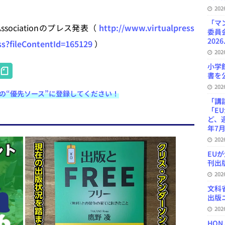
20
「マ
s Associationのプレス発表（
http://www.virtualpress
委員
2026
ss?fileContentId=165129
）
20
H
小学
書を公
at
20
e検索の“優先ソース”に登録してください！
e
「講
「E
n
ど、
年7月
a
20
EU
刊出版
20
文科
出版ニ
20
HON