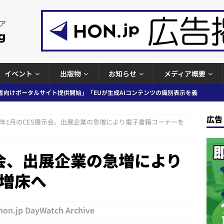
イベント
出版物
お知らせ
メディア概要
者向けポータルサイト提供開始」「EUが生成AIコンテンツの識別表示を義
＆コラム #726（2026年7月26日～8月1日）
週刊出版ニュースま
広告
年1月のCES展示会、出展企業の急増により電子書籍コーナーを
コンテンツの識別表示を義務化など 日刊出版ニュースまとめ 2026.08.02
示会、出展企業の急増により
増床へ
ラミング教育にAI活用方針など 日刊出版ニュースまとめ 2026.08.01
hon.jp DayWatch Archive
News Blogに拡張検索生成（RAG）で回答を返すチャットボットを設置など