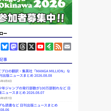
ロー
F
B
M
T
X
Y
F
F
E
a
l
a
h
o
e
e
m
c
u
s
r
u
e
e
a
e
e
t
e
T
d
d
i
記事
b
s
o
a
u
l
l
o
k
d
d
b
y
o
y
o
s
e
プロの翻訳・集英社「MANGA MILLION」な
k
n
C
刊出版ニュースまとめ 2026.08.08
h
a
26年8月8日
n
少年ジャンプの発行部数が100万部割れなど 日
n
e
ニュースまとめ 2026.08.07
l
26年8月7日
プも読書など 日刊出版ニュースまとめ
.08.06