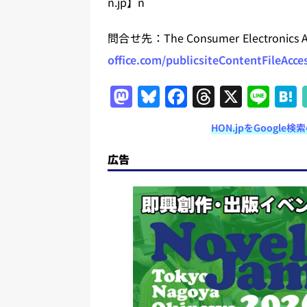
n.jp】n
問合せ先：The Consumer Electronic
office.com/publicsiteContentFileAcce
M
Bl
F
T
X
Li
a
u
a
h
n
HON.jpをGoogl
st
e
c
re
e
o
s
e
a
広告
d
k
b
d
o
y
o
s
n
o
k