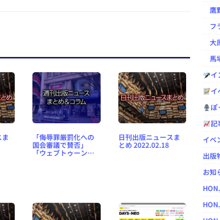
鷹野凌の
フラ
大原
馬場
イ
イ
ぽっ
記
スま
「侮辱罪厳罰化への
日刊出版ニュースま
イベ
国会審議で賛否」
とめ 2022.02.18
「ウェブトゥーン参
出版
入企業が増えたわ
け」など、週刊出版
お知
ニュースまとめ＆コ
ラム #521（2022年5
HON
月8日～14日）
HON.