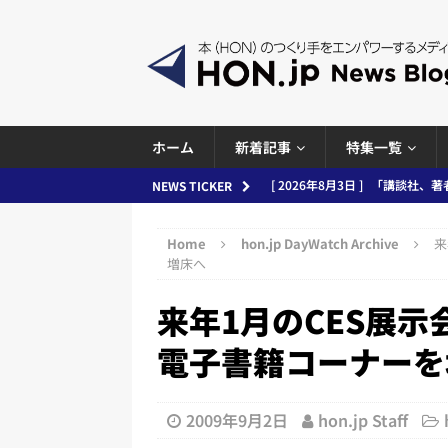
ホーム
新着記事
特集一覧
[ 2026年8月3日 ]
「講談社、著
NEWS TICKER
務化」など、週刊出版ニュースまとめ
Home
hon.jp DayWatch Archive
来
とめ＆コラム
増床へ
[ 2026年8月2日 ]
EUが生成AI
来年1月のCES展
日刊出版ニュースまとめ
電子書籍コーナーを
[ 2026年8月1日 ]
文科省、プログ
日刊出版ニュースまとめ
2009年9月2日
hon.jp Staff
[ 2026年7月31日 ]
HON.jp 