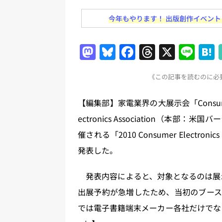
日刊出版ニュースまとめ 2026.07
今年もやります！ 出版創作イベント「N
[ 2026年7月30日 ]
チャットボ
[ 2026年8月8日 ]
すべてプロの翻
M
Bl
F
T
X
Li
2026.08.08
日刊出版ニュー
a
u
a
h
n
[ 2026年8月7日 ]
週刊少年ジャン
《この記事を読むのに必要
st
e
c
re
e
日刊出版ニュースまとめ
o
s
e
a
【編集部】家電業界の大展示会「Consumer El
[ 2026年8月6日 ]
ラップも読書な
d
k
b
d
ectronics Association（本
[ 2026年8月5日 ]
「マンガワン
o
y
o
s
催される「2010 Consumer Elect
ースまとめ 2026.08.05
日刊
n
o
発表した。
[ 2026年8月4日 ]
小学館「マン
k
め 2026.08.04
日刊出版ニュ
発表内容によると、対象となるのは展示会の
出展予約が急増したため、当初のブース
では電子書籍端末メーカー各社だけでな