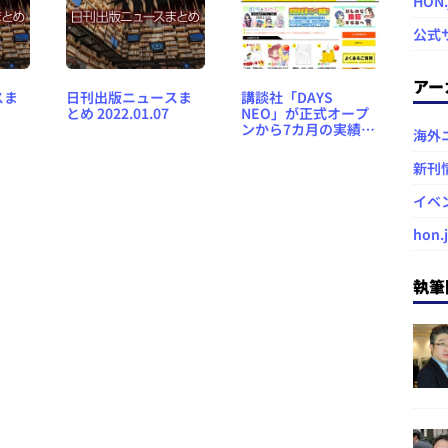
HON
公式
アー
スま
日刊出版ニュースま
講談社「DAYS
とめ 2022.01.07
NEO」が正式オープ
ンから7カ月の実績を
海外
公開 ～ 投稿数約3700
作品、マッチング数
新刊
220組、連載決定14人
など
イベ
hon.
執筆