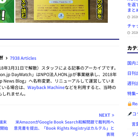
を返
まとめ 
20
チャ
20
カテ
ff
7938 Articles
国内
2018年3月31日で解散）スタッフによる記事のアーカイブです。
日刊
.jp DayWatch」はNPO法人HON.jpが事業継承し、2018年
.jp News Blog」へ名称変更、リニューアルして運営していま
週刊
ている場合は、
Wayback Machine
などを利用すると、当時の
特集
もしれません。
Re
コ
NEXT
端末
米AmazonがGoogle Book Search和解問題で裁判所へ
言葉
供開始
意見書を提出、「Book Rights Registryはカルテル」と
デジ
表現