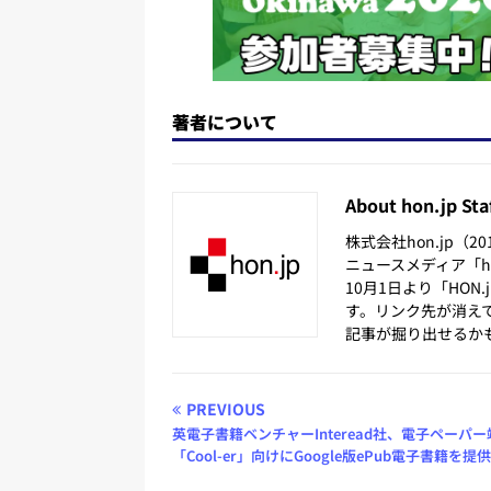
著者について
About hon.jp Sta
株式会社hon.jp（
ニュースメディア「hon
10月1日より「HON
す。リンク先が消え
記事が掘り出せるか
PREVIOUS
英電子書籍ベンチャーInteread社、電子ペーパー
「Cool-er」向けにGoogle版ePub電子書籍を提