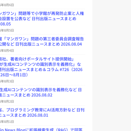
26年8月6日
ンガワン」問題等で小学館が再発防止案と人権
会設置を公表など 日刊出版ニュースまとめ
.08.05
26年8月5日
館「マンガワン」問題の第三者委員会調査報告
開など 日刊出版ニュースまとめ 2026.08.04
26年8月4日
談社、著者向けポータルサイト提供開始」
Uが生成AIコンテンツの識別表示を義務化」な
週刊出版ニュースまとめ＆コラム #726（2026
26日～8月1日）
26年8月3日
が生成AIコンテンツの識別表示を義務化など 日
ニュースまとめ 2026.08.02
26年8月2日
省、プログラミング教育にAI活用方針など 日刊
ュースまとめ 2026.08.01
26年8月1日
.jp News Blogに拡張検索生成（RAG）で回答