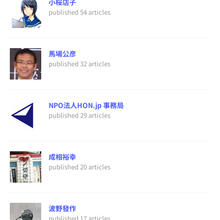
小桜店子
published 54 articles
馬場公彦
published 32 articles
NPO法人HON.jp 事務局
published 29 articles
成相裕幸
published 20 articles
波野發作
published 17 articles