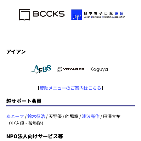
アイアン
【
賛助メニューのご案内はこちら
】
超サポート会員
あとーす
/
鈴木征浩
/ 天野優 / 的場章 /
淡波亮作
/ 田澤大祐
（申込順・敬称略）
NPO法人向けサービス等