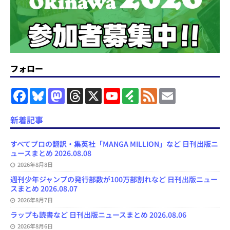
フォロー
F
B
M
T
X
Y
F
F
E
a
l
a
h
o
e
e
m
c
u
s
r
u
e
e
a
e
e
t
e
T
d
d
i
新着記事
b
s
o
a
u
l
l
o
k
d
d
b
y
o
y
o
s
e
すべてプロの翻訳・集英社「MANGA MILLION」など 日刊出版ニ
k
n
C
ュースまとめ 2026.08.08
h
2026年8月8日
a
n
週刊少年ジャンプの発行部数が100万部割れなど 日刊出版ニュー
n
スまとめ 2026.08.07
e
l
2026年8月7日
ラップも読書など 日刊出版ニュースまとめ 2026.08.06
2026年8月6日