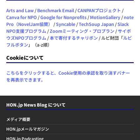
Arts and Law
/
Benchmark Email
/
CANPANプロジェクト
/
Canva for NPO
/
Google for Nonprofits
/
MotionGallery
/
note
Pro（NovelJam協賛）
/
Syncable
/
TechSoup Japan
/
Slack
NPO支援プログラム
/
Zoomミーティング・プロプラン
/
サイボ
ウズNPOプログラム
/
本で寄付するチャリボン
/ ルビ財団「
ルビ
フルボタン
」（a-z順）
Cookieについて
こちらをクリックすると、Cookie使用の承認を取り消すバナー
を再表示できます。
HON.jp News Blog について
メディア概要
HON.jpメールマガジン
HON.jp Podcasting