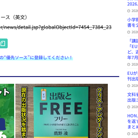
2026
20
リース（英文）
小学
書を公
/news/detail.jsp?globalObjectId=7454_7384_23
20
H
「講
「E
at
ど、
e検索の“優先ソース”に登録してください！
年7月
e
20
n
EU
刊出版
a
20
文科
出版ニ
20
HON
を返
まとめ 
20