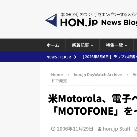
ホーム
新着記事
特集一覧
[ 2026年8月5日 ]
「マンガワン
NEWS TICKER
ースまとめ 2026.08.05
日刊
Home
hon.jp DayWatch Archive
米
[ 2026年8月4日 ]
小学館「マン
ドで発売
め 2026.08.04
日刊出版ニュ
米Motorola、
[ 2026年8月3日 ]
「講談社、著
「MOTOFONE」
務化」など、週刊出版ニュースまとめ
とめ＆コラム
2006年11月29日
hon.jp Staff
[ 2026年8月2日 ]
EUが生成AI