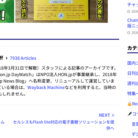
チャ
20
Ch
版ニュ
20
カテ
ff
7938 Articles
国内
2018年3月31日で解散）スタッフによる記事のアーカイブです。
日刊
.jp DayWatch」はNPO法人HON.jpが事業継承し、2018年
.jp News Blog」へ名称変更、リニューアルして運営していま
週刊
ている場合は、
Wayback Machine
などを利用すると、当時の
特集
もしれません。
Re
コ
NEXT
テム
セルシスもFlash lite対応の電子書籍ソリューションを提
言葉
供へ
デジ