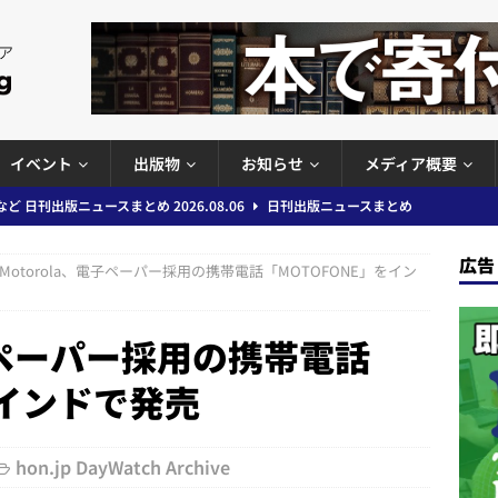
イベント
出版物
お知らせ
メディア概要
」問題等で小学館が再発防止案と人権委員会設置を公表など 日刊出版ニュ
出版ニュースまとめ
広告
Motorola、電子ペーパー採用の携帯電話「MOTOFONE」をイン
ガワン」問題の第三者委員会調査報告書を公開など 日刊出版ニュースまと
ースまとめ
電子ペーパー採用の携帯電話
者向けポータルサイト提供開始」「EUが生成AIコンテンツの識別表示を義
をインドで発売
＆コラム #726（2026年7月26日～8月1日）
週刊出版ニュースま
hon.jp DayWatch Archive
コンテンツの識別表示を義務化など 日刊出版ニュースまとめ 2026.08.02