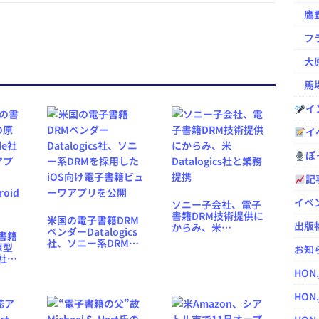
鷹野凌の
フラ
大原
馬場
イ
イ
ぽっ
記
イベ
ソニー子会社、電子
書籍DRM技術提供に
米国の電子書籍DRM
出版
からみ、米
ベンダーDatalogics
の書籍
Datalogics社と業務
社、ソニー系DRMを
原型
お知
提携
採用したiOS向け電子
e社の
書籍ビューワアプリ
プリ
HON
を公開
og」
公開
HON.