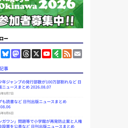
ロー
F
B
M
T
X
Y
F
F
E
a
l
a
h
o
e
e
m
c
u
s
r
u
e
e
a
e
e
t
e
T
d
d
i
記事
b
s
o
a
u
l
l
o
k
d
d
b
y
o
y
o
s
e
少年ジャンプの発行部数が100万部割れなど 日
k
n
C
ニュースまとめ 2026.08.07
h
a
26年8月7日
n
プも読書など 日刊出版ニュースまとめ
n
e
.08.06
l
26年8月6日
ンガワン」問題等で小学館が再発防止案と人権
会設置を公表など 日刊出版ニュースまとめ