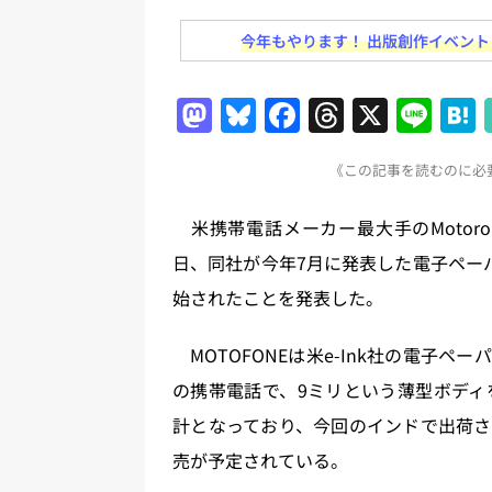
日刊出版ニュースまとめ
今年もやります！ 出版創作イベント「N
[ 2026年8月1日 ]
文科省、プログ
日刊出版ニュースまとめ
M
Bl
F
T
X
Li
[ 2026年7月31日 ]
HON.jp 
a
u
a
h
n
日刊出版ニュースまとめ 2026.07
《この記事を読むのに必要
st
e
c
re
e
[ 2026年7月30日 ]
チャットボ
o
s
e
a
米携帯電話メーカー最大手のMotoro
[ 2026年7月30日 ]
ChatGPT
d
k
b
d
日、同社が今年7月に発表した電子ペーパ
刊出版ニュースまとめ
o
y
o
s
始されたことを発表した。
[ 2026年8月7日 ]
週刊少年ジャン
n
o
日刊出版ニュースまとめ
k
MOTOFONEは米e-Ink社の電子
[ 2026年8月6日 ]
ラップも読書な
の携帯電話で、9ミリという薄型ボディ
計となっており、今回のインドで出荷さ
売が予定されている。