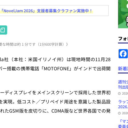
ovelJam 2026」支援者募集クラファン実施中！
ラミング教育にAI活用方針など 日刊出版ニュースまとめ 2026.08.01
H
News Blogに拡張検索生成（RAG）で回答を返すチャットボットを設置など
at
フォ
.31
日刊出版ニュースまとめ
な時間は約 1 分です（1分600字計算）》
e
ット（ベータ版）を公開しました
お知らせ
n
la社（本社：米国イリノイ州）は現地時間の11月28
が文体模写を拒否するようになど 日刊出版ニュースまとめ 2026.07.30
日
a
ー搭載の携帯電話「MOTOFONE」がインドで出荷開
新着
プの発行部数が100万部割れなど 日刊出版ニュースまとめ 2026.08.07
週刊
刊出版
ペーパーディスプレイをメインスクリーンで採用した世界初
20
ど 日刊出版ニュースまとめ 2026.08.06
日刊出版ニュースまとめ
を実現。低コスト／プリペイド用途を意識した製品設
ラッ
2026
れたGSM版を皮切りに、CDMA版など世界各国での発
20
「マ
委員