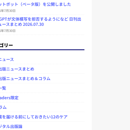
ットボット（ベータ版）を公開しました
26年7月30日
atGPTが文体模写を拒否するようになど 日刊出
ースまとめ 2026.07.30
26年7月30日
ゴリー
ニュース
出版ニュースまとめ
出版ニュースまとめ＆コラム
一覧
aders限定
ラム
を届ける前にしておきたい12のケア
タル出版論