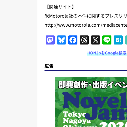
【関連サイト】
米Motorola社の本件に関するプレスリ
http://www.motorola.com/mediacenter
M
Bl
F
T
X
Li
a
u
a
h
n
HON.jpをGoogl
st
e
c
re
e
o
s
e
a
広告
d
k
b
d
o
y
o
s
n
o
k