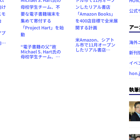
HON
公式
アー
アプ
米Amazon、シアト
海外
向け
ル市で11月オープン
“電子書籍の父”故
スモ
したリアル書店
Michael S. Hart氏の
新刊
始
「Amazon Books」
母校学生チーム、不
を400店目標で全米展
要な電子書籍端末を
イベ
開する計画
集めて寄付する
「Project Hart」を始
hon.
動
執筆