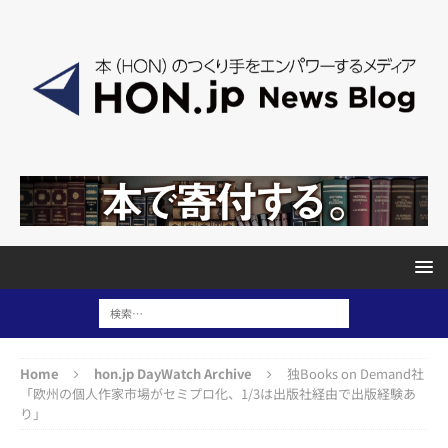
Home
hon.jp DayWatch Archive
独Books on Demand社
「欧州の個人作家市場がセミプロ化、1/3は出版社経由で出版経験あ
り」