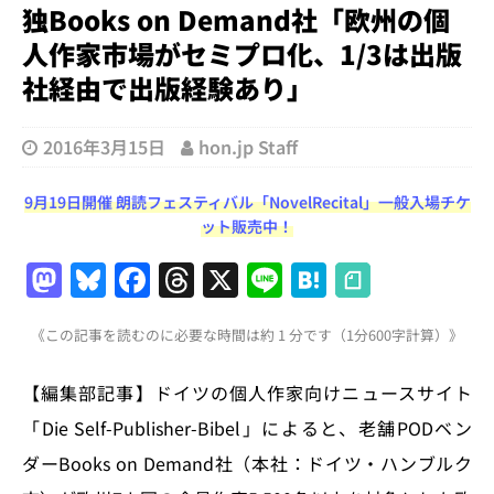
独Books on Demand社「欧州の個
人作家市場がセミプロ化、1/3は出版
社経由で出版経験あり」
2016年3月15日
hon.jp Staff
9月19日開催 朗読フェスティバル「NovelRecital」一般入場チケ
ット販売中！
M
Bl
F
T
X
Li
H
a
u
a
h
n
at
《この記事を読むのに必要な時間は約 1 分です（1分600字計算）》
st
e
c
re
e
e
o
s
e
a
n
【編集部記事】ドイツの個人作家向けニュースサイト
d
k
b
d
a
「Die Self-Publisher-Bibel」によると、老舗PODベン
o
y
o
s
ダーBooks on Demand社（本社：ドイツ・ハンブルク
n
o