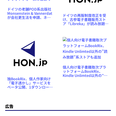
ドイツの老舗POD系出版社
Monsenstein & Vannerdat
ドイツの再販制度改正を受
が会社更生法を申請、ネッ
け、古参電子書籍販売スト
ト上の個人出版プラットフ
ア「Libreka」が読み放題サ
ォームの台頭で
ービス参入へ布石、ポーラ
ンドの月額読み放題サービ
ス会社と提携
個人向け電子書籍取次プラ
ットフォームBookRix、
Kindle Unlimted以外の”読
独BookRix、個人作家向け
み放題”系ストアも追加
「電子透かし」サービスを
ベータ公開、1ダウンロード
あたり1.10ドルで
広告