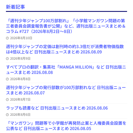
c
u
s
r
u
e
e
a
e
e
t
e
T
d
d
i
新着記事
b
s
o
a
u
l
l
o
k
d
d
b
y
o
y
o
s
e
「週刊少年ジャンプ100万部割れ」「小学館マンガワン問題の第
k
n
C
三者委員会調査報告書が公開」など、週刊出版ニュースまとめ＆
h
コラム #727（2026年8月2日～8日）
a
n
2026年8月10日
n
週刊少年ジャンプの定価は創刊時の約3.3倍だが消費者物価指数
e
は4倍以上など 日刊出版ニュースまとめ 2026.08.09
l
2026年8月9日
すべてプロの翻訳・集英社「MANGA MILLION」など 日刊出版ニ
ュースまとめ 2026.08.08
2026年8月8日
週刊少年ジャンプの発行部数が100万部割れなど 日刊出版ニュー
スまとめ 2026.08.07
2026年8月7日
ラップも読書など 日刊出版ニュースまとめ 2026.08.06
2026年8月6日
「マンガワン」問題等で小学館が再発防止案と人権委員会設置を
公表など 日刊出版ニュースまとめ 2026.08.05