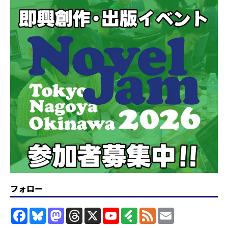
フォロー
F
B
M
T
X
Y
F
F
E
a
l
a
h
o
e
e
m