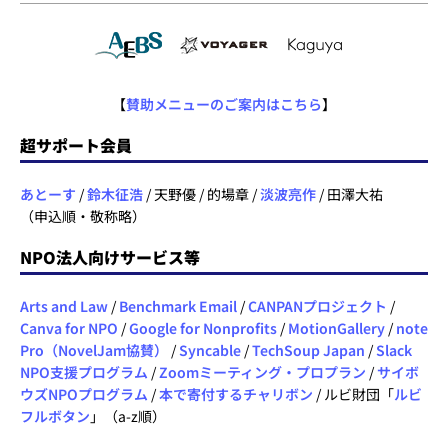
【
賛助メニューのご案内はこちら
】
超サポート会員
あとーす
/
鈴木征浩
/ 天野優 / 的場章 /
淡波亮作
/ 田澤大祐
（申込順・敬称略）
NPO法人向けサービス等
Arts and Law
/
Benchmark Email
/
CANPANプロジェクト
/
Canva for NPO
/
Google for Nonprofits
/
MotionGallery
/
note
Pro（NovelJam協賛）
/
Syncable
/
TechSoup Japan
/
Slack
NPO支援プログラム
/
Zoomミーティング・プロプラン
/
サイボ
ウズNPOプログラム
/
本で寄付するチャリボン
/ ルビ財団「
ルビ
フルボタン
」（a-z順）