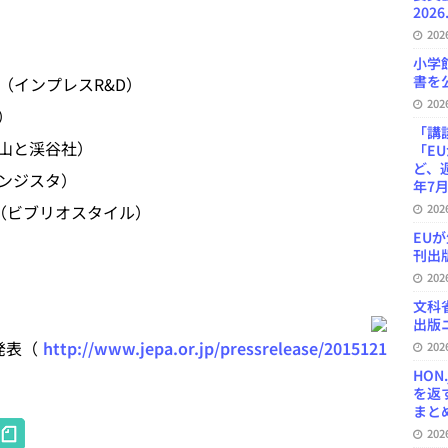
2026
20
小学
書を公
（インプレスR&D）
20
）
「講
山と渓谷社）
「E
ど、
ンジスタ）
年7月
le（ビブリオスタイル）
20
EU
刊出版
20
文科
出版ニ
発表（
http://www.jepa.or.jp/pressrelease/2015121
20
HON
を返
まとめ 
H
20