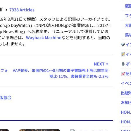
鷹野凌の
ff
7938 Articles
フラ
2018年3月31日で解散）スタッフによる記事のアーカイブです。
.jp DayWatch」はNPO法人HON.jpが事業継承し、2018年
大原
.jp News Blog」へ名称変更、リニューアルして運営していま
馬場
ている場合は、
Wayback Machine
などを利用すると、当時の
もしれません。
イ
イ
NEXT
ぽっ
/フォ
AAP発表、米国内の1〜8月期の電子書籍売上高は前年同
記
期比-11％、書籍業界全体も-2.3％
イベ
出版
版協会
お知
HON
HON.