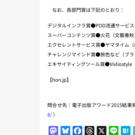
なお、各部門賞は下記のとおり：
デジタルインフラ賞●POD流通サービス
スーパーコンテンツ賞●火花（文藝春秋
エクセレントサービス賞●ヤマタイム（
チャレンジマインド賞●旅色など（ブラ
エキサイティングツール賞●Vivliosty
【hon.jp】
問合せ先：電子出版アワード2015結果
8/
）
M
Bl
F
T
X
Li