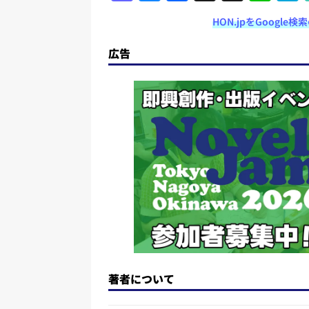
a
u
a
h
n
HON.jpをGoogl
st
e
c
re
e
o
s
e
a
広告
d
k
b
d
o
y
o
s
n
o
k
著者について