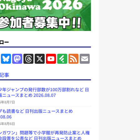
ロー
F
B
M
T
X
Y
F
F
E
a
l
a
h
o
e
e
m
c
u
s
r
u
e
e
a
e
e
t
e
T
d
d
i
記事
b
s
o
a
u
l
l
o
k
d
d
b
y
o
y
o
s
e
少年ジャンプの発行部数が100万部割れなど 日
k
n
C
ニュースまとめ 2026.08.07
h
a
26年8月7日
n
プも読書など 日刊出版ニュースまとめ
n
e
.08.06
l
26年8月6日
ンガワン」問題等で小学館が再発防止案と人権
会設置を公表など 日刊出版ニュースまとめ