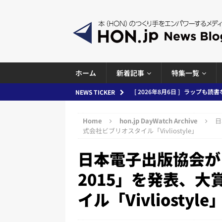
ホーム
新着記事
特集一覧
[ 2026年8月5日 ]
「マンガワン
NEWS TICKER
ースまとめ 2026.08.05
日刊
Home
hon.jp DayWatch Archive
日
[ 2026年8月4日 ]
小学館「マン
式会社ビブリオスタイル「Vivliostyle」
め 2026.08.04
日刊出版ニュ
日本電子出版協会が
[ 2026年8月3日 ]
「講談社、著
2015」を発表、
務化」など、週刊出版ニュースまとめ
イル「Vivliostyle
とめ＆コラム
[ 2026年8月2日 ]
EUが生成AI