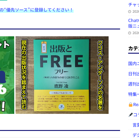
at
チャ
e検索の“優先ソース”に登録してください！
e
20
Ch
n
版ニュ
a
20
カテ
国内
日刊
週刊
特集
Re
コ
言葉
デジ