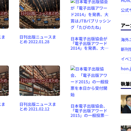
HON
公式
アー
スま
日刊出版ニュースま
日本電子出版協会が
海外
とめ 2022.01.28
「電子出版アワード
2014」を発表、大賞
新刊
はJTBパブリッシング
「たびのたね」
イベ
hon.
執筆
スま
日刊出版ニュースま
日本電子出版協会、
とめ 2021.02.12
「電子出版アワード
2015」の一般投票を
本日から受付開始