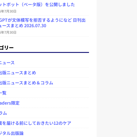
ットボット（ベータ版）を公開しました
26年7月30日
atGPTが文体模写を拒否するようになど 日刊出
ースまとめ 2026.07.30
26年7月30日
ゴリー
ニュース
出版ニュースまとめ
出版ニュースまとめ＆コラム
一覧
aders限定
ラム
を届ける前にしておきたい12のケア
タル出版論