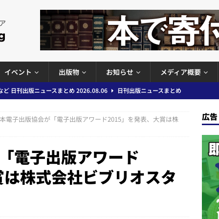
イベント
出版物
お知らせ
メディア概要
」問題等で小学館が再発防止案と人権委員会設置を公表など 日刊出版ニュ
出版ニュースまとめ
広告
本電子出版協会が「電子出版アワード2015」を発表、大賞は株
ガワン」問題の第三者委員会調査報告書を公開など 日刊出版ニュースまと
ースまとめ
「電子出版アワード
者向けポータルサイト提供開始」「EUが生成AIコンテンツの識別表示を義
大賞は株式会社ビブリオスタ
＆コラム #726（2026年7月26日～8月1日）
週刊出版ニュースま
」
コンテンツの識別表示を義務化など 日刊出版ニュースまとめ 2026.08.02