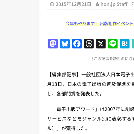
日刊出版ニュースまとめ
2015年12月21日
hon.jp Staff
[ 2026年8月1日 ]
文科省、プログ
今年もやります！ 出版創作イベント「N
日刊出版ニュースまとめ
[ 2026年7月31日 ]
HON.jp 
M
Bl
F
T
X
Li
日刊出版ニュースまとめ 2026.07
a
u
a
h
n
[ 2026年7月30日 ]
チャットボ
《この記事を読むのに必要
st
e
c
re
e
[ 2026年7月30日 ]
ChatGPT
o
s
e
a
【編集部記事】一般社団法人日本電子出
刊出版ニュースまとめ
d
k
b
d
月18日、日本の電子出版の普及促進を
[ 2026年8月7日 ]
週刊少年ジャン
o
y
o
s
し、各部門賞を発表した。
日刊出版ニュースまとめ
n
o
[ 2026年8月6日 ]
ラップも読書な
k
「電子出版アワード」は2007年に創
サービスなどをジャンル別に表彰するもの。
ル）」が獲得した。