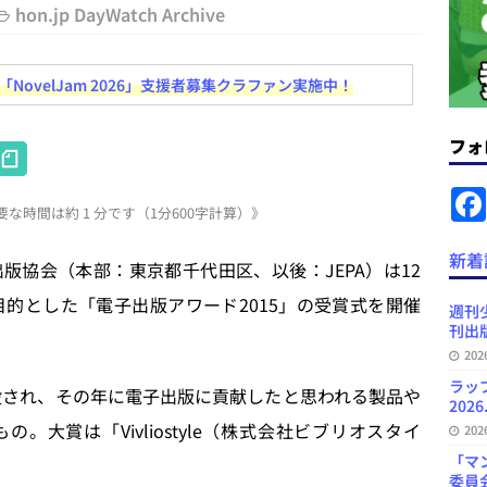
hon.jp DayWatch Archive
ラミング教育にAI活用方針など 日刊出版ニュースまとめ 2026.08.01
ovelJam 2026」支援者募集クラファン実施中！
News Blogに拡張検索生成（RAG）で回答を返すチャットボットを設置など
フォ
H
.31
日刊出版ニュースまとめ
at
ット（ベータ版）を公開しました
お知らせ
な時間は約 1 分です（1分600字計算）》
e
が文体模写を拒否するようになど 日刊出版ニュースまとめ 2026.07.30
日
n
新着
版協会（本部：東京都千代田区、以後：JEPA）は12
a
目的とした「電子出版アワード2015」の受賞式を開催
プの発行部数が100万部割れなど 日刊出版ニュースまとめ 2026.08.07
週刊
刊出版
20
ど 日刊出版ニュースまとめ 2026.08.06
日刊出版ニュースまとめ
ラッ
設され、その年に電子出版に貢献したと思われる製品や
2026
大賞は「Vivliostyle（株式会社ビブリオスタイ
20
「マ
委員