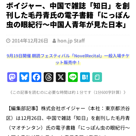
ボイジャー、中国で雑誌「知日」を創
刊した毛丹青氏の電子書籍「にっぽん
虫の眼紀行〜中国人青年が見た日本」
2014年12月26日
hon.jp Staff
9月19日開催 朗読フェスティバル「NovelRecital」一般入場チケ
ット販売中！
M
Bl
F
T
X
Li
H
a
u
a
h
n
at
《この記事を読むのに必要な時間は約 1 分です（1分600字計算）》
st
e
c
re
e
e
o
s
e
a
n
【編集部記事】株式会社ボイジャー（本社：東京都渋谷
d
k
b
d
a
区）は12月26日、中国で雑誌「知日」を創刊した毛丹青
o
y
o
s
（マオチンタン）氏の電子書籍「にっぽん虫の眼紀行〜
n
o