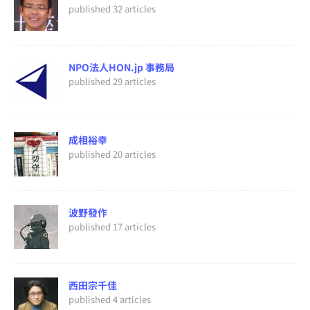
published 32 articles
NPO法人HON.jp 事務局
published 29 articles
成相裕幸
published 20 articles
波野發作
published 17 articles
西田宗千佳
published 4 articles