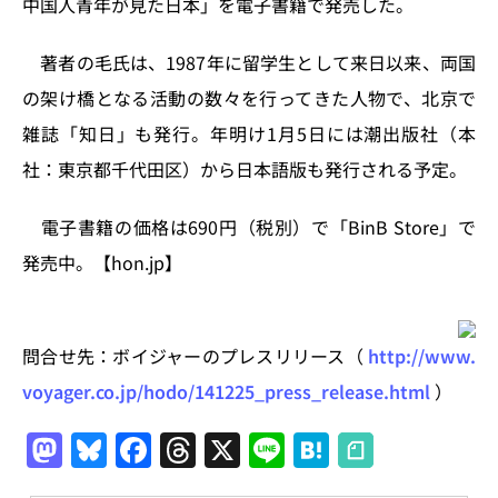
中国人青年が見た日本」を電子書籍で発売した。
k
著者の毛氏は、1987年に留学生として来日以来、両国
の架け橋となる活動の数々を行ってきた人物で、北京で
雑誌「知日」も発行。年明け1月5日には潮出版社（本
社：東京都千代田区）から日本語版も発行される予定。
電子書籍の価格は690円（税別）で「BinB Store」で
発売中。【hon.jp】
問合せ先：ボイジャーのプレスリリース（
http://www.
voyager.co.jp/hodo/141225_press_release.html
）
M
Bl
F
T
X
Li
H
a
u
a
h
n
at