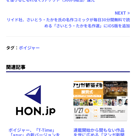
NEXT
リイド社、さいとう・たかを氏の名作コミックが毎日30分間無料で読
める「さいとう・たかを名作選」にiOS版を追加
タグ：
ボイジャー
関連記事
ボイジャー、「T-Time」
連載開始から間もない作品
「azur」の新バージョンを
を世に広める「マンガ新聞