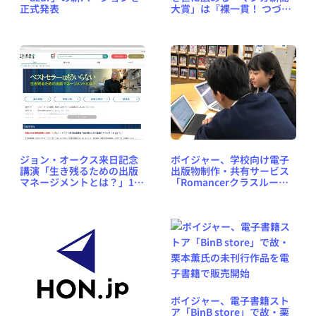
正式発表
大賞」は『裸一貫！ つづ井
さん』に決定 ～ 1月27日に
銀座蔦屋書店にて授賞式
ジョン・オークス来日記念
ボイジャー、学校向け電子
講演「生き残るための出版
出版物制作・共有サービス
マネージメントとは？」1月
「Romancerクラスルー
31日開催（ボイジャー）
ム」を工学院大学附属中学
校・高等学校に提供
ボイジャー、電子書籍スト
ア「BinB store」で故・栗