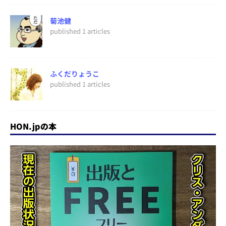
菊池健
published 1 articles
ふくだりょうこ
published 1 articles
HON.jpの本