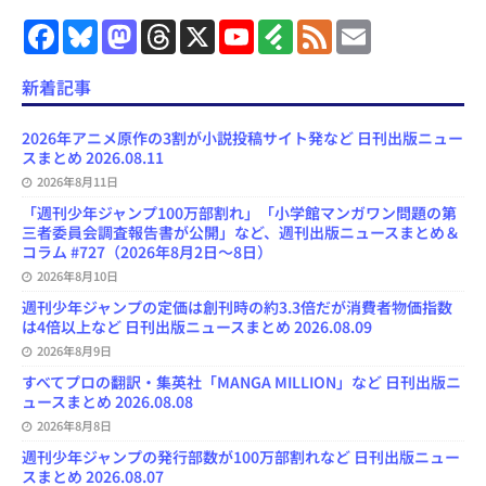
F
B
M
T
X
Y
F
F
E
a
l
a
h
o
e
e
m
c
u
s
r
u
e
e
a
e
e
t
e
T
d
d
i
新着記事
b
s
o
a
u
l
l
o
k
d
d
b
y
o
y
o
s
e
2026年アニメ原作の3割が小説投稿サイト発など 日刊出版ニュー
k
n
C
スまとめ 2026.08.11
h
2026年8月11日
a
n
「週刊少年ジャンプ100万部割れ」「小学館マンガワン問題の第
n
三者委員会調査報告書が公開」など、週刊出版ニュースまとめ＆
e
コラム #727（2026年8月2日～8日）
l
2026年8月10日
週刊少年ジャンプの定価は創刊時の約3.3倍だが消費者物価指数
は4倍以上など 日刊出版ニュースまとめ 2026.08.09
2026年8月9日
すべてプロの翻訳・集英社「MANGA MILLION」など 日刊出版ニ
ュースまとめ 2026.08.08
2026年8月8日
週刊少年ジャンプの発行部数が100万部割れなど 日刊出版ニュー
スまとめ 2026.08.07