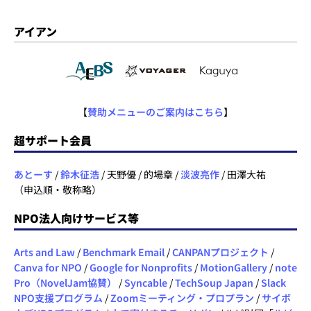
アイアン
【
賛助メニューのご案内はこちら
】
超サポート会員
あとーす
/
鈴木征浩
/ 天野優 / 的場章 /
淡波亮作
/ 田澤大祐
（申込順・敬称略）
NPO法人向けサービス等
Arts and Law
/
Benchmark Email
/
CANPANプロジェクト
/
Canva for NPO
/
Google for Nonprofits
/
MotionGallery
/
note
Pro（NovelJam協賛）
/
Syncable
/
TechSoup Japan
/
Slack
NPO支援プログラム
/
Zoomミーティング・プロプラン
/
サイボ