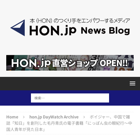
Home
hon.jp DayWatch Archive
ボイジャー、中国で雑
誌「知日」を創刊した毛丹青氏の電子書籍「にっぽん虫の眼紀行〜中
国人青年が見た日本」