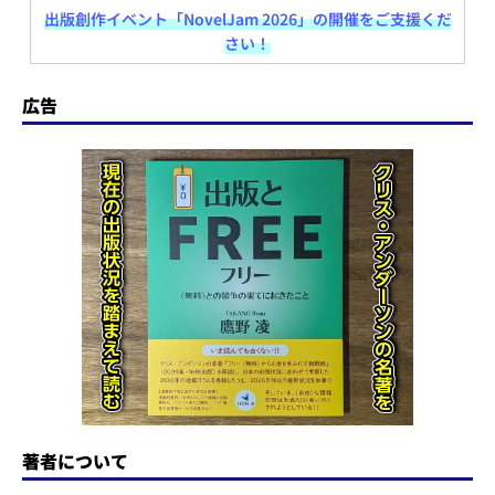
st
e
c
re
e
e
出版創作イベント「NovelJam 2026」の開催をご支援くだ
さい！
o
s
e
a
n
d
k
b
d
a
広告
o
y
o
s
n
o
k
著者について