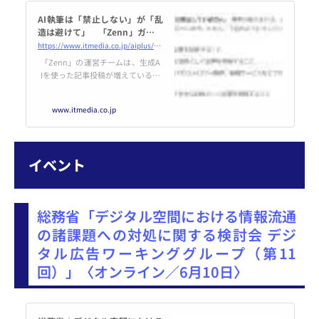
AI執筆は「禁止しない」が「乱
造は避けて」 「Zenn」ガイド
ライン改定、AI生成記事増加を
https://www.itmedia.co.jp/aiplus/articles/2506/05/news104.html
受け
「Zenn」の運営チームは、生成A
Iを使った記事投稿が増えているこ
となどを受け、利用規約とコミュ
ニティガイドラインを改定した。
www.itmedia.co.jp
イベント
総務省「デジタル空間における情報流通
の諸課題への対処に関する検討会 デジ
タル広告ワーキンググループ（第11
回）」〈オンライン／6月10日〉