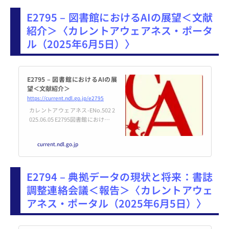
E2795 – 図書館におけるAIの展望＜文献
紹介＞〈カレントアウェアネス・ポータ
ル（2025年6月5日）〉
E2795 – 図書館におけるAIの展
望＜文献紹介＞
https://current.ndl.go.jp/e2795
カレントアウェアネス-ENo.502 2
025.06.05 E2795図書館におけるAI
の展望＜文献紹介＞東京大学情報
基盤センターデータ科学研究部門
current.ndl.go.jp
リサーチアナリティクスユニッ
ト・榎本翔（えのもとしょう）Ba
lnaves, Edmund; ...
E2794 – 典拠データの現状と将来：書誌
調整連絡会議＜報告＞〈カレントアウェ
アネス・ポータル（2025年6月5日）〉