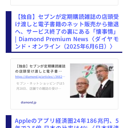
の日販グループホールディングス
（GHD）とトーハンが30日発表し
【独自】セブンが定期購読雑誌の店頭受
た2025年3月期の連結決算は、本
業の取次事業www.nikkei.com
け渡しと電子書籍のネット販売から撤退
「第1回 書店人の覚書帳」では、
へ、サービス終了の裏にある「懐事情」
昨年9月末の中間決算について、
書きました。
| Diamond Premium News〈ダイヤモ
ンド・オンライン（2025年6月6日）〉
【独自】セブンが定期購読雑誌
の店頭受け渡しと電子書籍の
ネット販売から撤退へ、サービ
https://diamond.jp/articles/-/366201
ス終了の裏にある「懐事情」
セブン・ネットショッピングは5
月28日、店舗での雑誌の受け取り
や定期購読サービスを終了するこ
とを発表した。さらに、ダイヤモ
diamond.jp
ンド編集部の取材によると電子書
籍サービスからも撤退し、外部サ
イトへの引き継ぎを検討している
Appleのアプリ経済圏24年186兆円、5
ことがわかった。サービス終了の
裏にある、トーハンとセブン双方
年で2.5倍 日本の比率は4%〈日本経済