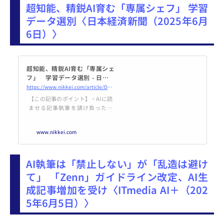
超知能、精鋭AI育む「専属シェフ」 学習
して、誤った情報が表示されたの
で紹介します。
データ選別〈日本経済新聞（2025年6月
6日）〉
超知能、精鋭AI育む「専属シェ
フ」 学習データ選別 - 日本経
済新聞
https://www.nikkei.com/article/DGXZQOUA044I70U5A400C2000000/
【この記事のポイント】・AIに読
ませる記事執筆を請け負った企
業・データ選別は1日でサイト1億
ページ分・間近に迫るネットデー
www.nikkei.com
タを食べ尽くす日人工知能（AI）
が自らを改良しはじめる超知能の
時代が到来した場合、それは人間
AI執筆は「禁止しない」が「乱造は避け
にとって善とみなせる進化になり
うるのか。カギを握るのが、AIに
て」 「Zenn」ガイドライン改定、AI生
よるデータ学習の質だ。言語学者
成記事増加を受け〈ITmedia AI＋（202
を動員し文章精査京都府精華町に
ある総務省傘下の情報通信研究機
5年6月5日）〉
構（NICT）の研究所。職員