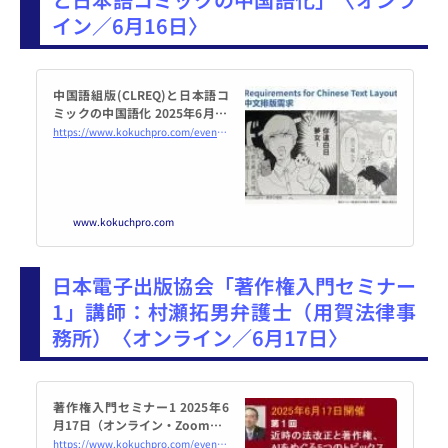
動の現状を知ってもらうと同時
イン／6月16日〉
に、そのあり方や意義について、
改めて来場者と一緒に考えます。
中国語組版(CLREQ)と日本語コ
ミックの中国語化 2025年6月16
日（オンライン・Zoom） - こ
https://www.kokuchpro.com/event/20250616/
くちーずプロ
www.kokuchpro.com
日本電子出版協会「著作権入門セミナー
1」講師：村瀬拓男弁護士（用賀法律事
務所）〈オンライン／6月17日〉
著作権入門セミナー1 2025年6
月17日（オンライン・Zoom） -
こくちーずプロ
https://www.kokuchpro.com/event/20250617/