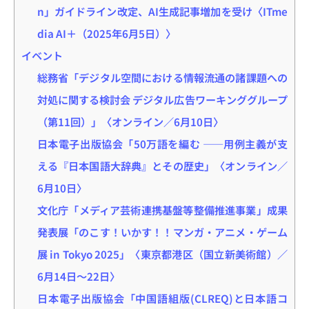
n」ガイドライン改定、AI生成記事増加を受け〈ITme
dia AI＋（2025年6月5日）〉
イベント
総務省「デジタル空間における情報流通の諸課題への
対処に関する検討会 デジタル広告ワーキンググループ
（第11回）」〈オンライン／6月10日〉
日本電子出版協会「50万語を編む ――用例主義が支
える『日本国語大辞典』とその歴史」〈オンライン／
6月10日〉
文化庁「メディア芸術連携基盤等整備推進事業」成果
発表展「のこす！いかす！！マンガ・アニメ・ゲーム
展 in Tokyo 2025」〈東京都港区（国立新美術館）／
6月14日～22日〉
日本電子出版協会「中国語組版(CLREQ)と日本語コ