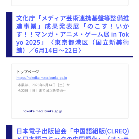
文化庁「メディア芸術連携基盤等整備推
進事業」成果発表展「のこす！いか
す！！マンガ・アニメ・ゲーム展 in Tok
yo 2025」〈東京都港区（国立新美術
館）／6月14日～22日〉
トップページ
https://nokoika.macc.bunka.go.jp
本展は、2025年6月14日［土］か
ら22日［日］まで国立新美術館に
て開催される企画展です。昨年
度、京都市にある京都国際マンガ
ミュージアムにて開催された展覧
nokoika.macc.bunka.go.jp
会の東京バージョンとなります。
現在、文化庁はマンガ・アニメ・
ゲームなどのメディア芸術に関す
日本電子出版協会「中国語組版(CLREQ)
るアーカイブ事業を行っていま
す。本展覧会では、アーカイブ活
と日本語コミックの中国語化」〈オンラ