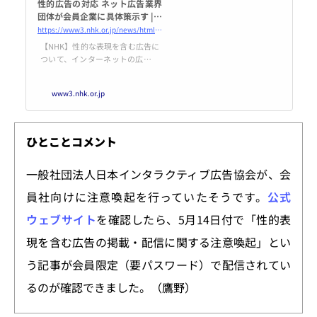
性的広告の対応 ネット広告業界
団体が会員企業に具体策示す | N
HK
https://www3.nhk.or.jp/news/html/20250605/k10014826671000.html
【NHK】性的な表現を含む広告に
ついて、インターネットの広告配
信に関わる業界団体が、会員企業
に対し子どもが多く閲覧するサイ
www3.nhk.or.jp
トに配信…
ひとことコメント
一般社団法人日本インタラクティブ広告協会が、会
員社向けに注意喚起を行っていたそうです。
公式
ウェブサイト
を確認したら、5月14日付で「性的表
現を含む広告の掲載・配信に関する注意喚起」とい
う記事が会員限定（要パスワード）で配信されてい
るのが確認できました。（鷹野）