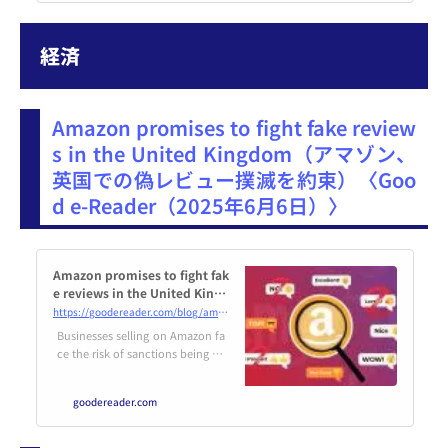
査）」の調査報告書をウェブサイ
ト上で公開しています。同調査研
究では、令和4年度に実施した...
経済
Amazon promises to fight fake review
s in the United Kingdom（アマゾン、
英国での偽レビュー撲滅を約束）〈Goo
d e-Reader（2025年6月6日）〉
Amazon promises to fight fak
e reviews in the United Kingd
om
https://goodereader.com/blog/amazon-news/amazon-promises-to-fight-fake-reviews-in-the-united-kingdom
Businesses selling on Amazon fa
ce the risk of sanctions being im
posed for
goodereader.com