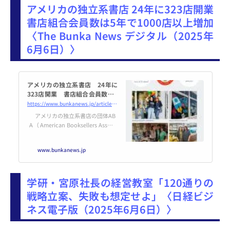
アメリカの独立系書店 24年に323店開業
書店組合会員数は5年で1000店以上増加
〈The Bunka News デジタル（2025年
6月6日）〉
アメリカの独立系書店 24年に
323店開業 書店組合会員数は5
年で1000店以上増加 - The Bun
https://www.bunkanews.jp/article/424939/
ka News デジタル
アメリカの独立系書店の団体AB
A（American Booksellers Associ
ation）が発表した2024年年次報
告によると、アメリカで24年に開
www.bunkanews.jp
業した独立系書店は前年より31％
増加し3…続き
学研・宮原社長の経営教室「120通りの
戦略立案、失敗も想定せよ」〈日経ビジ
ネス電子版（2025年6月6日）〉