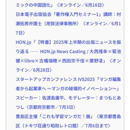
ミックの中国語化」〈オンライン／6月16日〉
日本電子出版協会「著作権入門セミナー1」講師：村
瀬拓男弁護士（用賀法律事務所）〈オンライン／6月1
7日〉
HON.jp「【特番】2025年上半期の出版ニュースを振
り返る ―― HON.jp News Casting / 大西隆幸×菊池
健×libro×古幡瑞穂×西田宗千佳×鷹野凌」〈オン
ライン／6月28日〉
スタートアップカンファレンス IVS2025「マンガ編集
者から起業家へ ～マンガの破壊的イノベーション～」
スピーカー：佐渡島庸平、モデレーター：まつもとあ
つし〈京都府京都市／7月3日〉
豊島区主催「これも学習マンガだ！展」〈東京都豊島
区（トキワ荘通り昭和レトロ館）／7月6日まで〉