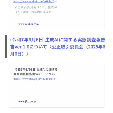
報告書 - 日本経済新聞
https://www.nikkei.com/article/DGXZQOUA05CKM0V00C25A6000000/
公正取引委員会は6日、生成AI
（人工知能）の国内市場の実態調
査について中間報告を発表した。
巨大IT企業などを念頭に、既存
www.nikkei.com
サービスとの抱き合わせ販売や競
合他社への利用制限があれば、独
占禁止法上で問題となるおそれが
(令和7年6月6日)生成AIに関する実態調査報告
あると指摘した。AIなど進化の著
しいデジタル技術は一部の大手企
書ver.1.0について〈公正取引委員会（2025年6
業が市場を独占し、他社への参入
月6日）〉
障壁を設けることで、競争が進ま
なくなる懸念がある。公取委は20
24年10月に競争政策上の論点を
(令和7年6月6日)生成AIに関する
実態調査報告書ver.1.0について
| 公正取引委員会
https://www.jftc.go.jp/houdou/pressrelease/2025/jun/250606generativeai.html
www.jftc.go.jp