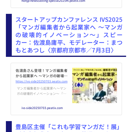
honjp-newscasting-special2025fh.peatix.com
さん（一般社団法人MANGA総合
研究所所長）、libroさん... power
ed by Peatix : More than a ticket.
スタートアップカンファレンス IVS2025
「マンガ編集者から起業家へ ～マンガ
の破壊的イノベーション～」スピー
カー：佐渡島庸平、モデレーター：まつ
もとあつし〈京都府京都市／7月3日〉
佐渡島さん登壇！マンガ編集者
から起業家へ ～マンガの破壊的
イノベーション～
https://ivs-side20250703.peatix.com
マンガ編集者から起業家へ～マン
ガの破壊的イノベーション～ 『ド
ラゴン桜』『宇宙兄弟』『ある
男』など数々のヒット作を生み出
ivs-side20250703.peatix.com
してきた稀代のマンガ編集者であ
り、現在はコルクの... powered b
y Peatix : More than a ticket.
豊島区主催「これも学習マンガだ！展」