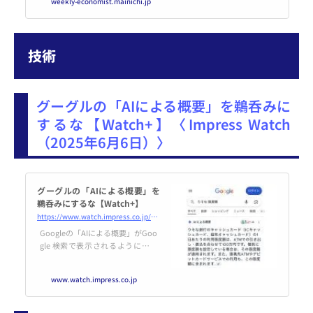
weekly-economist.mainichi.jp
ア』が話題を呼んでいる。前著
『2050年のメディア』でメディア
の未来像を冷徹に見据えた下山氏
は、ＡＩ時代のジャーナリズムは
技術
何を目指すべきだと考えているの
か。問題意識を共有する倉重篤
グーグルの「AIによる概要」を鵜呑みに
するな【Watch+】〈Impress Watch
（2025年6月6日）〉
グーグルの「AIによる概要」を
鵜呑みにするな【Watch+】
https://www.watch.impress.co.jp/docs/topic/2020171.html
Googleの「AIによる概要」がGoo
gle 検索で表示されるようになっ
たのは24年の夏以降。ざっくり何
かを知るという意味では便利なの
www.watch.impress.co.jp
ですが、時には「おや?」と思う
ような内容の時があります。今
回、Impress Watchの記事も関連