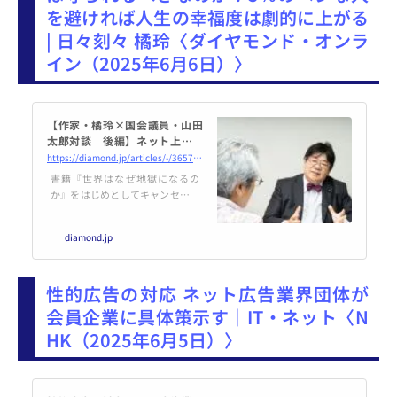
を避ければ人生の幸福度は劇的に上がる
| 日々刻々 橘玲〈ダイヤモンド・オンラ
イン（2025年6月6日）〉
【作家・橘玲×国会議員・山田
太郎対談 後編】ネット上での
「匿名表現の自由」は守られる
https://diamond.jp/articles/-/365791
べきなのか？5％のヘンな人を避
書籍『世界はなぜ地獄になるの
ければ人生の幸福度は劇的に上
か』をはじめとしてキャンセルカ
がる
ルチャーなどについて論じてきた
作家・橘玲氏と「表現の自由」問
diamond.jp
題へアクティブに取り組んできた
自民党の山田太郎参議院議員の初
対談の後編。「言ってはいけな
性的広告の対応 ネット広告業界団体が
い」ことを書き続ける橘氏はなぜ
炎上しるないのか？ ネット上での
会員企業に具体策示す｜IT・ネット〈N
匿名性についてなど話題は尽きる
HK（2025年6月5日）〉
ことがありません。