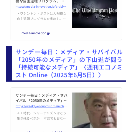
模な自主退職プログラム、名門
の終わらない経営危機 | Media I
https://media-innovation.jp/article/2025/06/05/142517.html
nnovation / デジタルメディア
・ワシントン・ポストは大規模な
のイノベーションを加速させる
自主退職プログラムを実施し、人
員削減が続いている ・デジタルメ
ディアの課題や収益減が影響し、
media-innovation.jp
経営危機が深刻化している ・経営
陣の不安定さや戦略の迷走が社内
の結束力を低下させている
サンデー毎日：メディア・サバイバル
「2050年のメディア」の下山進が問う
「持続可能なメディア」〈週刊エコノミ
スト Online（2025年6月5日）〉
サンデー毎日：メディア・サバ
イバル 「2050年のメディア」の
下山進が問う「持続可能なメ
https://weekly-economist.mainichi.jp/articles/20250603/se1/00m/020/069000d
ディア」 | 週刊エコノミスト On
ＡＩ時代、ジャーナリズムはどう
line
生き残るべきか 本誌でもおなじ
みのノンフィクション作家・下山
進氏の新刊『持続可能なメディ