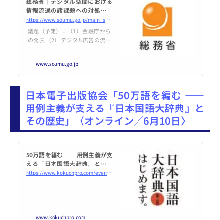
総務省｜デジタル空間における
情報流通の諸課題への対処に関
する検討会｜デジタル空間にお
https://www.soumu.go.jp/main_sosiki/kenkyu/digital_shokadai/02ryutsu02_04000550.html
ける情報流通の諸課題への対処
議題（予定）：（1） 金融庁から
に関する検討会 デジタル広告
の発表 （2） デジタル広告の流通
ワーキンググループ...
に向けた諸課題への対応に関する
モニタリング指針（案）について
www.soumu.go.jp
（3） これまでの議論について
（4） その他
日本電子出版協会「50万語を編む ――
用例主義が支える『日本国語大辞典』と
その歴史」〈オンライン／6月10日〉
50万語を編む ――用例主義が支
える『日本国語大辞典』とその
歴史 2025年6月10日（オンライ
https://www.kokuchpro.com/event/20250610/
ン・Zoom） - こくちーずプロ
www.kokuchpro.com