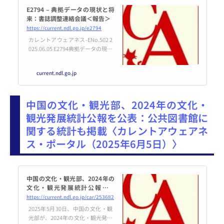
E2794 – 典拠データの現状と将
来：書誌調整連絡会議＜報告＞
https://current.ndl.go.jp/e2794
カレントアウェアネス-ENo.502 2
025.06.05 E2794典拠データの現状
と将来：書誌調整連絡会議＜報告
＞国立国会図書館収集書誌部収
current.ndl.go.jp
集・書誌調整課・小野塚由希子
（おのづかゆきこ）2025年3月18
日、国立国会図書館（NDL）
中国の文化・観光部、2024年の文化・
は、...
観光発展統計公報を公表：公共図書館に
関する統計も掲載〈カレントアウェアネ
ス・ポータル（2025年6月5日）〉
中国の文化・観光部、2024年の
文化・観光発展統計公報を公
表：公共図書館に関する統計も
https://current.ndl.go.jp/car/253682
掲載
2025年5月30日、中国の文化・観
光部が、2024年の文化・観光発展