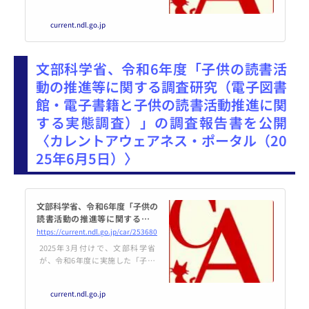
統計公報を公表しました。公報の
中には全国の公共図書館に関する
current.ndl.go.jp
統計情報（2024年末時点）も掲載
されており、以下のような内容が
示されています。・公共図書館数
文部科学省、令和6年度「子供の読書活
は3,248館で...
動の推進等に関する調査研究（電子図書
館・電子書籍と子供の読書活動推進に関
する実態調査）」の調査報告書を公開
〈カレントアウェアネス・ポータル（20
25年6月5日）〉
文部科学省、令和6年度「子供の
読書活動の推進等に関する調査
研究（電子図書館・電子書籍と
https://current.ndl.go.jp/car/253680
子供の読書活動推進に関する実
2025年3月付けで、文部科学省
態調査）」の調査報告書を公開
が、令和6年度に実施した「子供
の読書活動の推進等に関する調査
研究（電子図書館・電子書籍と子
current.ndl.go.jp
供の読書活動推進に関する実態調