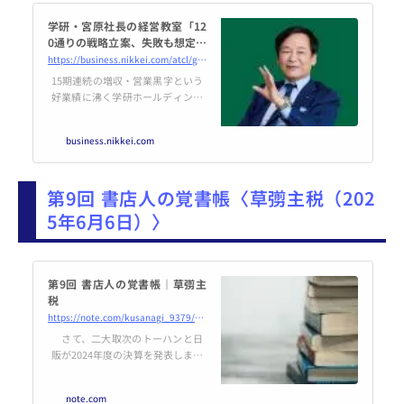
学研・宮原社長の経営教室「12
0通りの戦略立案、失敗も想定せ
よ」
https://business.nikkei.com/atcl/gen/19/00607/053000053/
15期連続の増収・営業黒字という
好業績に沸く学研ホールディング
ス。かつては祖業の出版事業が振
るわず、業績不振にあえぐどん底
business.nikkei.com
を味わった。防衛大出身という異
色の経歴を持つ宮原博昭社長はい
かにV字回復を果たしたか。
第9回 書店人の覚書帳〈草彅主税（202
5年6月6日）〉
第9回 書店人の覚書帳｜草彅主
税
https://note.com/kusanagi_9379/n/ne15ed756c50a
さて、二大取次のトーハンと日
販が2024年度の決算を発表しまし
た。 日販とトーハン、止まらぬ出
版取次縮小 輸送費高など「三重
note.com
苦」 - 日本経済新聞出版取次大手