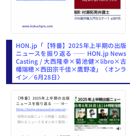
www.kokuchpro.com
HON.jp「【特番】2025年上半期の出版
ニュースを振り返る ―― HON.jp News
Casting / 大西隆幸×菊池健×libro×古
幡瑞穂×西田宗千佳×鷹野凌」〈オンラ
イン／6月28日〉
【特番】2025年上半期の出版
ニュースを振り返る ―― HON
[.]jp News Casting / 大西隆幸
https://honjp-newscasting-special2025fh.peatix.com
×菊池健×libro×古幡瑞穂×西
恒例の出版ニュース特番！ 出版に
田宗千佳×鷹野凌
関わるニュースをまとめて配信し
続けている、大西隆幸さん（メ
ディアコンサルタント）、菊池健