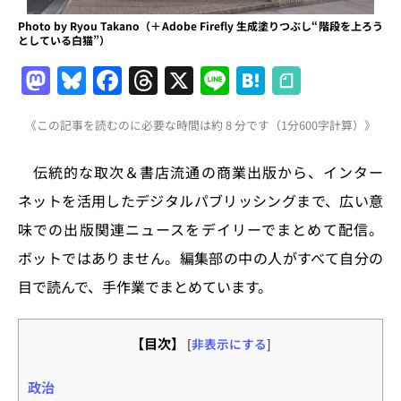
Photo by Ryou Takano（＋Adobe Firefly 生成塗りつぶし“階段を上ろう
としている白猫”）
M
Bl
F
T
X
Li
H
a
u
a
h
n
at
《この記事を読むのに必要な時間は約 8 分です（1分600字計算）》
st
e
c
re
e
e
o
s
e
a
n
伝統的な取次＆書店流通の商業出版から、インター
d
k
b
d
a
ネットを活用したデジタルパブリッシングまで、広い意
o
y
o
s
味での出版関連ニュースをデイリーでまとめて配信。
n
o
ボットではありません。編集部の中の人がすべて自分の
k
目で読んで、手作業でまとめています。
【目次】
[
非表示にする
]
政治