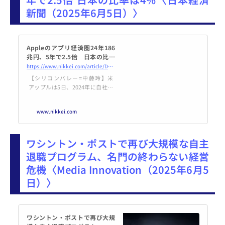
の懐事情を詳報する。
新聞（2025年6月5日）〉
Appleのアプリ経済圏24年186
兆円、5年で2.5倍 日本の比率
は4% - 日本経済新聞
https://www.nikkei.com/article/DGXZQOGN051RL0V00C25A6000000/
【シリコンバレー=中藤玲】米
アップルは5日、2024年に自社の
アプリ配信サービス「アップスト
ア」経由で提供された商品やサー
www.nikkei.com
ビスの売上高の合計が、19年に比
べて2.5倍の1兆3000億ドル（約18
6兆円）になったとの試算を公表
ワシントン・ポストで再び大規模な自主
した。料理宅配やアプリ内広告が
伸びた。米アナリシスグループな
退職プログラム、名門の終わらない経営
どが分析した。総額のうち中国が
危機〈Media Innovation（2025年6月5
4割、米国が3割を占め、日本は約
4%の約470億ドルだった。日本は
日）〉
小売りや旅行関連
ワシントン・ポストで再び大規