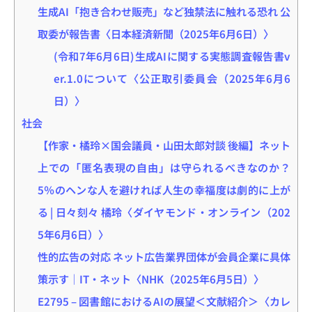
生成AI「抱き合わせ販売」など独禁法に触れる恐れ 公
取委が報告書〈日本経済新聞（2025年6月6日）〉
(令和7年6月6日)生成AIに関する実態調査報告書v
er.1.0について〈公正取引委員会（2025年6月6
日）〉
社会
【作家・橘玲×国会議員・山田太郎対談 後編】ネット
上での「匿名表現の自由」は守られるべきなのか？
5％のヘンな人を避ければ人生の幸福度は劇的に上が
る | 日々刻々 橘玲〈ダイヤモンド・オンライン（202
5年6月6日）〉
性的広告の対応 ネット広告業界団体が会員企業に具体
策示す｜IT・ネット〈NHK（2025年6月5日）〉
E2795 – 図書館におけるAIの展望＜文献紹介＞〈カレ