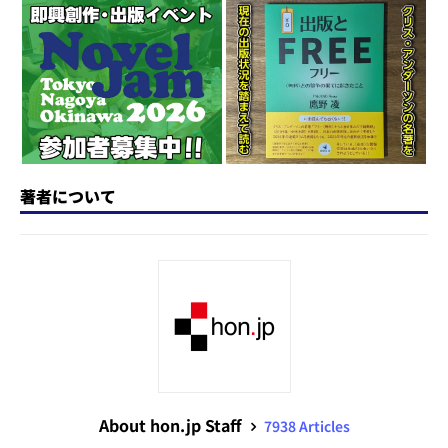
o
y
o
s
n
o
k
著者について
About hon.jp Staff
7938 Articles