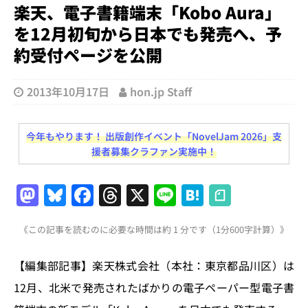
楽天、電子書籍端末「Kobo Aura」
を12月初旬から日本でも発売へ、予
約受付ページを公開
2013年10月17日
hon.jp Staff
今年もやります！ 出版創作イベント「NovelJam 2026」支
援者募集クラファン実施中！
M
Bl
F
T
X
Li
H
a
u
a
h
n
at
《この記事を読むのに必要な時間は約 1 分です（1分600字計算）》
st
e
c
re
e
e
o
s
e
a
n
【編集部記事】楽天株式会社（本社：東京都品川区）は
d
k
b
d
a
12月、北米で発売されたばかりの電子ペーパー型電子書
o
y
o
s