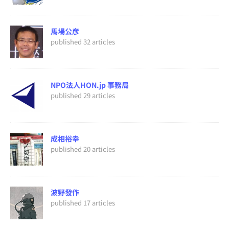
馬場公彦
published 32 articles
NPO法人HON.jp 事務局
published 29 articles
成相裕幸
published 20 articles
波野發作
published 17 articles