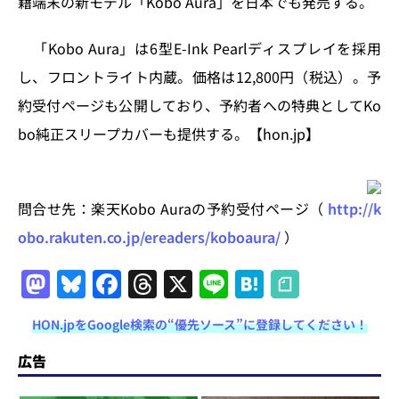
籍端末の新モデル「Kobo Aura」を日本でも発売する。
n
o
k
「Kobo Aura」は6型E-Ink Pearlディスプレイを採用
し、フロントライト内蔵。価格は12,800円（税込）。予
約受付ページも公開しており、予約者への特典としてKo
bo純正スリープカバーも提供する。【hon.jp】
問合せ先：楽天Kobo Auraの予約受付ページ（
http://k
obo.rakuten.co.jp/ereaders/koboaura/
）
M
Bl
F
T
X
Li
H
a
u
a
h
n
at
HON.jpをGoogle検索の“優先ソース”に登録してください！
st
e
c
re
e
e
o
s
e
a
n
広告
d
k
b
d
a