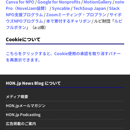
Canva for NPO
/
Google for Nonprofits
/
MotionGallery
/
note
Pro（NovelJam協賛）
/
Syncable
/
TechSoup Japan
/
Slack
NPO支援プログラム
/
Zoomミーティング・プロプラン
/
サイボ
ウズNPOプログラム
/
本で寄付するチャリボン
/ ルビ財団「
ルビ
フルボタン
」（a-z順）
Cookieについて
こちらをクリックすると、Cookie使用の承認を取り消すバナー
を再表示できます。
HON.jp News Blog について
メディア概要
HON.jpメールマガジン
HON.jp Podcasting
広告掲載のご案内