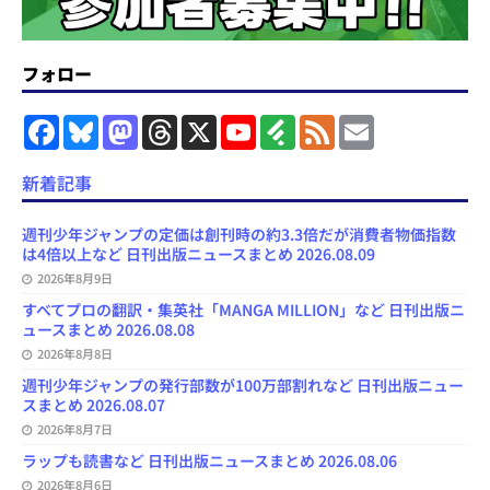
フォロー
F
B
M
T
X
Y
F
F
E
a
l
a
h
o
e
e
m
c
u
s
r
u
e
e
a
e
e
t
e
T
d
d
i
新着記事
b
s
o
a
u
l
l
o
k
d
d
b
y
o
y
o
s
e
週刊少年ジャンプの定価は創刊時の約3.3倍だが消費者物価指数
k
n
C
は4倍以上など 日刊出版ニュースまとめ 2026.08.09
h
2026年8月9日
a
n
すべてプロの翻訳・集英社「MANGA MILLION」など 日刊出版ニ
n
ュースまとめ 2026.08.08
e
l
2026年8月8日
週刊少年ジャンプの発行部数が100万部割れなど 日刊出版ニュー
スまとめ 2026.08.07
2026年8月7日
ラップも読書など 日刊出版ニュースまとめ 2026.08.06
2026年8月6日