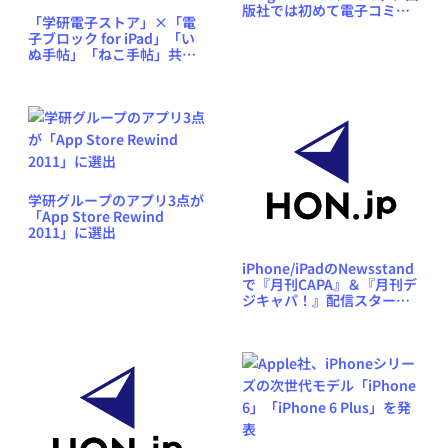
版社では初めて電子コミッ
「学研電子ストア」×「電
クのDropboxダウンロード
子ブロック for iPad」「い
に対応
ぬ手帖」「ねこ手帖」共同
企画 音声／赤フィルタ付
電子書籍『ビジネス英会
話』『トラベル英会話』プ
レゼント
学研グループのアプリ3点が
「App Store Rewind
2011」に選出
iPhone/iPadのNewsstand
で『月刊CAPA』＆『月刊デ
ジキャパ！』配信スター
ト！ 『GetNavi』アプリは
15万ダウンロード達成