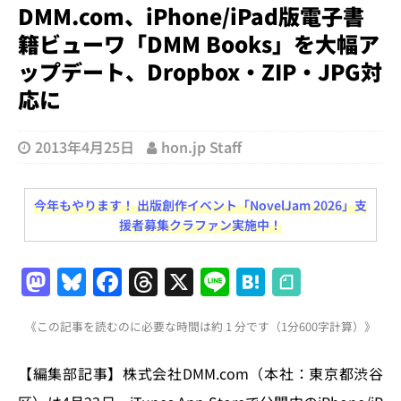
DMM.com、iPhone/iPad版電子書
籍ビューワ「DMM Books」を大幅ア
ップデート、Dropbox・ZIP・JPG対
応に
2013年4月25日
hon.jp Staff
今年もやります！ 出版創作イベント「NovelJam 2026」支
援者募集クラファン実施中！
M
Bl
F
T
X
Li
H
a
u
a
h
n
at
《この記事を読むのに必要な時間は約 1 分です（1分600字計算）》
st
e
c
re
e
e
o
s
e
a
n
【編集部記事】株式会社DMM.com（本社：東京都渋谷
d
k
b
d
a