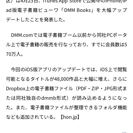
区）は4月23日、iTunes App Storeで公開中のiPhone/iP
o
y
o
s
ad版電子書籍ビューワ「DMM Books」を大幅アップ
n
o
デートしたことを発表した。
k
DMM.comでは電子書籍ブーム以前から同社PCポータ
ル上で電子書籍の販売を行なっており、すでに会員数は5
70万人。
今回のiOS版アプリのアップデートでは、iOS上で閲覧
可能となるタイトルが48,000作品と大幅に増え、さらに
Dropbox上の電子書籍ファイル（PDF・ZIP・JPG形式ま
たは同社独自のdmmb形式）が読み込めるようになっ
た。また、電子書籍ファイルが整理できるフォルダ機能
なども追加されている。【hon.jp】