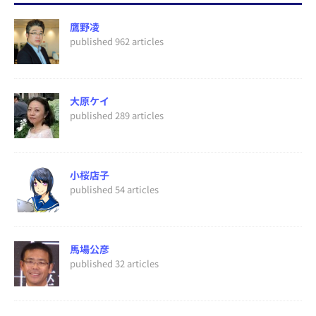
鷹野凌
published 962 articles
大原ケイ
published 289 articles
小桜店子
published 54 articles
馬場公彦
published 32 articles