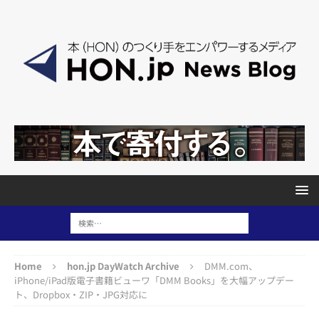
Home
hon.jp DayWatch Archive
DMM.com、
iPhone/iPad版電子書籍ビューワ「DMM Books」を大幅アップデー
ト、Dropbox・ZIP・JPG対応に