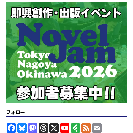
フォロー
F
B
M
T
X
Y
F
F
E
a
l
a
h
o
e
e
m