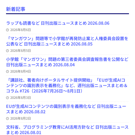
c
u
s
r
u
e
e
a
e
e
t
e
T
d
d
i
新着記事
b
s
o
a
u
l
l
o
k
d
d
b
y
o
y
o
s
e
ラップも読書など 日刊出版ニュースまとめ 2026.08.06
k
n
C
2026年8月6日
h
a
「マンガワン」問題等で小学館が再発防止案と人権委員会設置を
n
公表など 日刊出版ニュースまとめ 2026.08.05
n
e
2026年8月5日
l
小学館「マンガワン」問題の第三者委員会調査報告書を公開など
日刊出版ニュースまとめ 2026.08.04
2026年8月4日
「講談社、著者向けポータルサイト提供開始」「EUが生成AIコ
ンテンツの識別表示を義務化」など、週刊出版ニュースまとめ＆
コラム #726（2026年7月26日～8月1日）
2026年8月3日
EUが生成AIコンテンツの識別表示を義務化など 日刊出版ニュー
スまとめ 2026.08.02
2026年8月2日
文科省、プログラミング教育にAI活用方針など 日刊出版ニュース
まとめ 2026.08.01