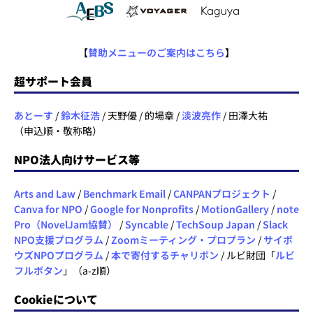
【
賛助メニューのご案内はこちら
】
超サポート会員
あとーす
/
鈴木征浩
/ 天野優 / 的場章 /
淡波亮作
/ 田澤大祐
（申込順・敬称略）
NPO法人向けサービス等
Arts and Law
/
Benchmark Email
/
CANPANプロジェクト
/
Canva for NPO
/
Google for Nonprofits
/
MotionGallery
/
note
Pro（NovelJam協賛）
/
Syncable
/
TechSoup Japan
/
Slack
NPO支援プログラム
/
Zoomミーティング・プロプラン
/
サイボ
ウズNPOプログラム
/
本で寄付するチャリボン
/ ルビ財団「
ルビ
フルボタン
」（a-z順）
Cookieについて