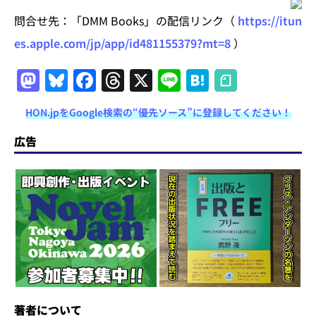
問合せ先：「DMM Books」の配信リンク（
https://itun
es.apple.com/jp/app/id481155379?mt=8
）
M
Bl
F
T
X
Li
H
a
u
a
h
n
at
HON.jpをGoogle検索の“優先ソース”に登録してください！
st
e
c
re
e
e
o
s
e
a
n
広告
d
k
b
d
a
o
y
o
s
n
o
k
著者について