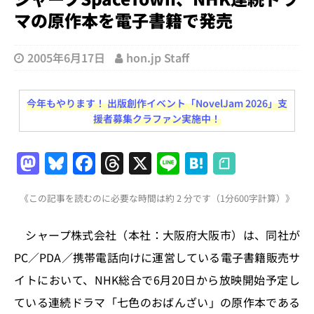
マの原作本を電子書籍で発売
2005年6月17日
hon.jp Staff
今年もやります！ 出版創作イベント「NovelJam 2026」支
援者募集クラファン実施中！
M
Bl
F
T
X
Li
H
a
u
a
h
n
at
《この記事を読むのに必要な時間は約 2 分です（1分600字計算）》
st
e
c
re
e
e
o
s
e
a
n
シャープ株式会社（本社：大阪府大阪市）は、同社が
d
k
b
d
a
PC／PDA／携帯電話向けに運営している電子書籍販売サ
o
y
o
s
イトにおいて、NHK総合で6月20日から放映開始予定し
n
o
ている連続ドラマ「七色のおばんざい」の原作本である