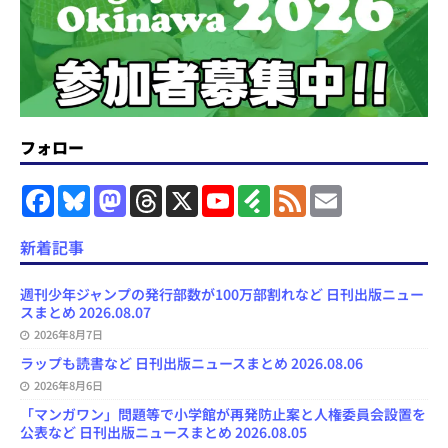
フォロー
F
B
M
T
X
Y
F
F
E
a
l
a
h
o
e
e
m
c
u
s
r
u
e
e
a
e
e
t
e
T
d
d
i
新着記事
b
s
o
a
u
l
l
o
k
d
d
b
y
o
y
o
s
e
週刊少年ジャンプの発行部数が100万部割れなど 日刊出版ニュー
k
n
C
スまとめ 2026.08.07
h
2026年8月7日
a
n
ラップも読書など 日刊出版ニュースまとめ 2026.08.06
n
e
2026年8月6日
l
「マンガワン」問題等で小学館が再発防止案と人権委員会設置を
公表など 日刊出版ニュースまとめ 2026.08.05