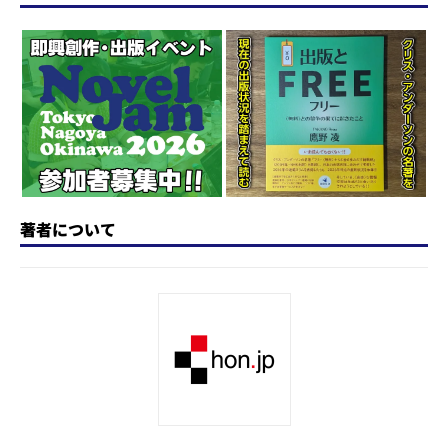
o
s
e
a
n
d
k
b
d
a
o
y
o
s
n
o
k
著者について