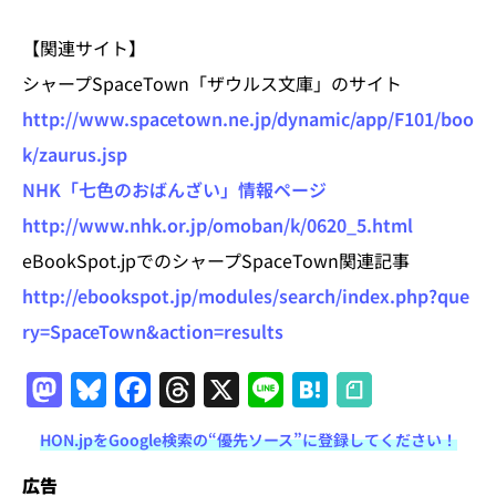
【関連サイト】
シャープSpaceTown「ザウルス文庫」のサイト
http://www.spacetown.ne.jp/dynamic/app/F101/boo
k/zaurus.jsp
NHK「七色のおばんざい」情報ページ
http://www.nhk.or.jp/omoban/k/0620_5.html
eBookSpot.jpでのシャープSpaceTown関連記事
http://ebookspot.jp/modules/search/index.php?que
ry=SpaceTown&action=results
M
Bl
F
T
X
Li
H
a
u
a
h
n
at
HON.jpをGoogle検索の“優先ソース”に登録してください！
st
e
c
re
e
e
広告