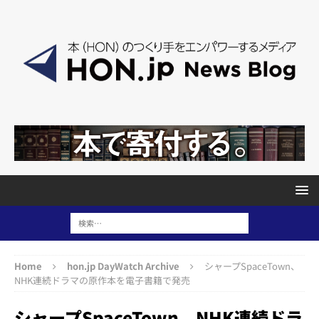
Home
hon.jp DayWatch Archive
シャープSpaceTown、
NHK連続ドラマの原作本を電子書籍で発売
シャープSpaceTown、NHK連続ドラ