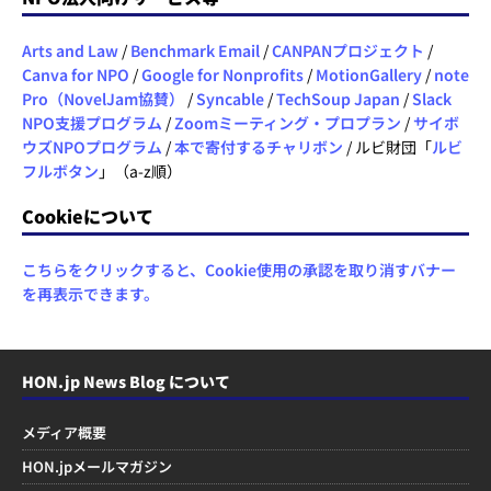
Arts and Law
/
Benchmark Email
/
CANPANプロジェクト
/
Canva for NPO
/
Google for Nonprofits
/
MotionGallery
/
note
Pro（NovelJam協賛）
/
Syncable
/
TechSoup Japan
/
Slack
NPO支援プログラム
/
Zoomミーティング・プロプラン
/
サイボ
ウズNPOプログラム
/
本で寄付するチャリボン
/ ルビ財団「
ルビ
フルボタン
」（a-z順）
Cookieについて
こちらをクリックすると、Cookie使用の承認を取り消すバナー
を再表示できます。
HON.jp News Blog について
メディア概要
HON.jpメールマガジン