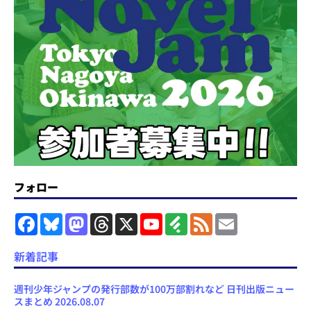
フォロー
F
B
M
T
X
Y
F
F
E
a
l
a
h
o
e
e
m
c
u
s
r
u
e
e
a
e
e
t
e
T
d
d
i
新着記事
b
s
o
a
u
l
l
o
k
d
d
b
y
o
y
o
s
e
週刊少年ジャンプの発行部数が100万部割れなど 日刊出版ニュー
k
n
C
スまとめ 2026.08.07
h