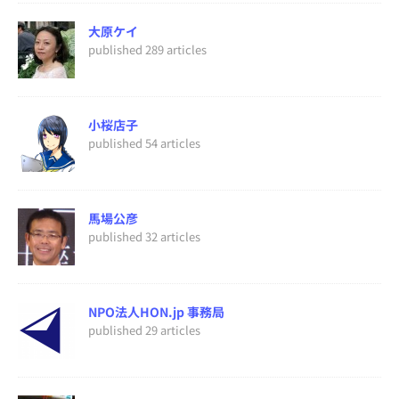
大原ケイ
published 289 articles
小桜店子
published 54 articles
馬場公彦
published 32 articles
NPO法人HON.jp 事務局
published 29 articles