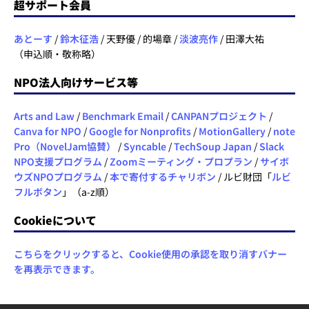
超サポート会員
あとーす
/
鈴木征浩
/ 天野優 / 的場章 /
淡波亮作
/ 田澤大祐
（申込順・敬称略）
NPO法人向けサービス等
Arts and Law
/
Benchmark Email
/
CANPANプロジェクト
/
Canva for NPO
/
Google for Nonprofits
/
MotionGallery
/
note
Pro（NovelJam協賛）
/
Syncable
/
TechSoup Japan
/
Slack
NPO支援プログラム
/
Zoomミーティング・プロプラン
/
サイボ
ウズNPOプログラム
/
本で寄付するチャリボン
/ ルビ財団「
ルビ
フルボタン
」（a-z順）
Cookieについて
こちらをクリックすると、Cookie使用の承認を取り消すバナー
を再表示できます。