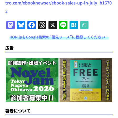
tro.com/ebooknewser/ebook-sales-up-in-july_b1670
2
M
Bl
F
T
X
Li
H
a
u
a
h
n
at
HON.jpをGoogle検索の“優先ソース”に登録してください！
st
e
c
re
e
e
o
s
e
a
n
広告
d
k
b
d
a
o
y
o
s
n
o
k
著者について