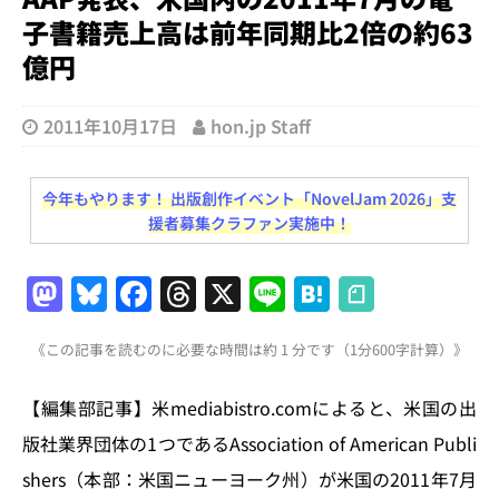
子書籍売上高は前年同期比2倍の約63
億円
2011年10月17日
hon.jp Staff
今年もやります！ 出版創作イベント「NovelJam 2026」支
援者募集クラファン実施中！
M
Bl
F
T
X
Li
H
a
u
a
h
n
at
《この記事を読むのに必要な時間は約 1 分です（1分600字計算）》
st
e
c
re
e
e
o
s
e
a
n
【編集部記事】米mediabistro.comによると、米国の出
d
k
b
d
a
版社業界団体の1つであるAssociation of American Publi
o
y
o
s
shers（本部：米国ニューヨーク州）が米国の2011年7月