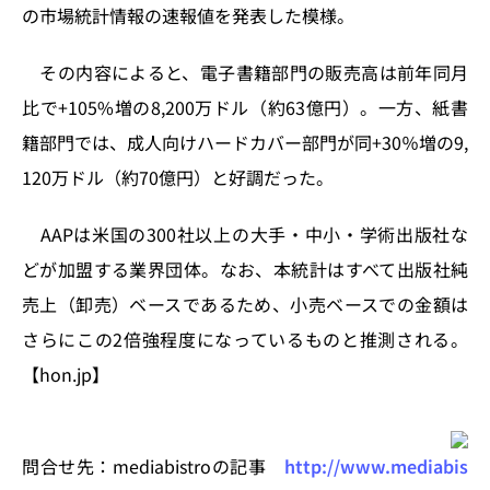
n
o
の市場統計情報の速報値を発表した模様。
k
その内容によると、電子書籍部門の販売高は前年同月
比で+105%増の8,200万ドル（約63億円）。一方、紙書
籍部門では、成人向けハードカバー部門が同+30％増の9,
120万ドル（約70億円）と好調だった。
AAPは米国の300社以上の大手・中小・学術出版社な
どが加盟する業界団体。なお、本統計はすべて出版社純
売上（卸売）ベースであるため、小売ベースでの金額は
さらにこの2倍強程度になっているものと推測される。
【hon.jp】
問合せ先：mediabistroの記事
http://www.mediabis