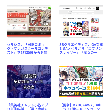
セルシス、「国際コミッ
SBクリエイティブ、GA文庫
ク・マンガスクールコンテ
とGAノベルから『ゴブリン
スト」を1月30日から開催
スレイヤー』『魔女の
旅々』など13作品の1巻を期
間限定で無料公開 〜 新型コ
ロナウイルス感染拡大を受
け
「集英社チャット小説アプ
【更新】KADOKAWA、#キ
リ誕生秘話」「電子書籍に
ミラノ1周年 キャンペーン