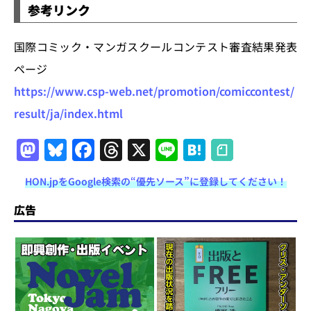
参考リンク
国際コミック・マンガスクールコンテスト審査結果発表
ページ
https://www.csp-web.net/promotion/comiccontest/
result/ja/index.html
M
Bl
F
T
X
Li
H
a
u
a
h
n
at
HON.jpをGoogle検索の“優先ソース”に登録してください！
st
e
c
re
e
e
o
s
e
a
n
広告
d
k
b
d
a
o
y
o
s
n
o
k