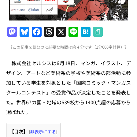
M
Bl
F
T
X
Li
H
a
u
a
h
n
at
《この記事を読むのに必要な時間は約 4 分です（1分600字計算）》
st
e
c
re
e
e
o
s
e
a
n
株式会社セルシスは6月18日、マンガ、イラスト、デ
d
k
b
d
a
ザイン、アートなど美術系の学校や美術系の部活動に参
o
y
o
s
加している学生を対象とした「国際コミック・マンガス
n
o
クールコンテスト」の受賞作品が決定したことを発表し
k
た。世界67カ国・地域の639校から1400点超の応募から
選ばれた。
【目次】
[
非表示にする
]