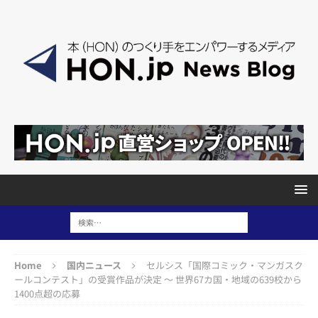
Home
国内ニュース
セルシス「国際コミック・マンガスク
ールコンテスト」の受賞作品が決定 ～ 世界67カ国・地域の639校から
1400点超の応募