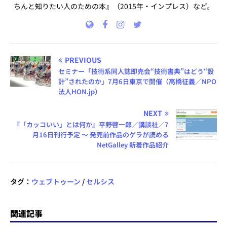
ちんと知りたい人のための本』（2015年・インプレス）など。
PREVIOUS
セミナー「技術系同人誌即売会“技術書典”はどう“設
計”されたのか」7月6日東京で開催（高橋征義／NPO
法人HON.jp）
NEXT
『「カッコいい」とは何か』平野啓一郎／講談社／7
月16日刊行予定 ～ 発売前作品のゲラが読める
NetGalley 新着作品紹介
タグ：
ウェブトゥーン
/
セルシス
関連記事