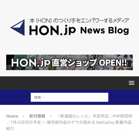
Home
新刊情報
『新選組のレシピ』市宮早記／PHP研究所
／7月10日刊行予定 ～ 発売前作品のゲラが読める NetGalley 新着作品
紹介