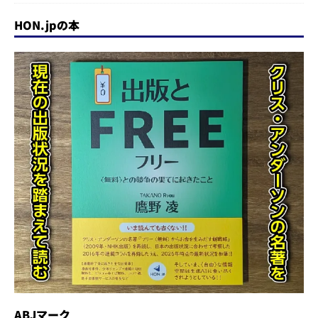
HON.jpの本
ABJマーク