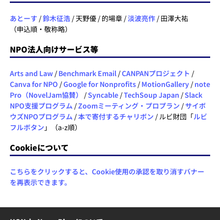
あとーす
/
鈴木征浩
/ 天野優 / 的場章 /
淡波亮作
/ 田澤大祐
（申込順・敬称略）
NPO法人向けサービス等
Arts and Law
/
Benchmark Email
/
CANPANプロジェクト
/
Canva for NPO
/
Google for Nonprofits
/
MotionGallery
/
note
Pro（NovelJam協賛）
/
Syncable
/
TechSoup Japan
/
Slack
NPO支援プログラム
/
Zoomミーティング・プロプラン
/
サイボ
ウズNPOプログラム
/
本で寄付するチャリボン
/ ルビ財団「
ルビ
フルボタン
」（a-z順）
Cookieについて
こちらをクリックすると、Cookie使用の承認を取り消すバナー
を再表示できます。