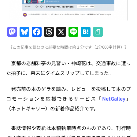
M
Bl
F
T
X
Li
H
a
u
a
h
n
at
《この記事を読むのに必要な時間は約 2 分です（1分600字計算）》
st
e
c
re
e
e
o
s
e
a
n
京都の老舗料亭の見習い・神崎花は、交通事故に遭っ
d
k
b
d
a
た拍子に、幕末にタイムスリップしてしまった。
o
y
o
s
n
o
発売前の本のゲラを読み、レビューを投稿して本のプ
k
ロモーションを応援できるサービス「
NetGalley
」
（ネットギャリー）の新着作品紹介です。
書誌情報や表紙は本稿執筆時点のものであり、刊行時