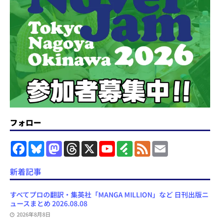
フォロー
F
B
M
T
X
Y
F
F
E
a
l
a
h
o
e
e
m
c
u
s
r
u
e
e
a
e
e
t
e
T
d
d
i
新着記事
b
s
o
a
u
l
l
o
k
d
d
b
y
o
y
o
s
e
すべてプロの翻訳・集英社「MANGA MILLION」など 日刊出版ニ
k
n
C
ュースまとめ 2026.08.08
h
2026年8月8日
a