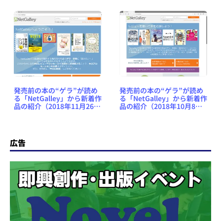
発売前の本の“ゲラ”が読め
発売前の本の“ゲラ”が読め
る「NetGalley」から新着作
る「NetGalley」から新着作
品の紹介（2018年11月26日
品の紹介（2018年10月8日
号） #NetGalleyJP
号） #NetGalleyJP
広告