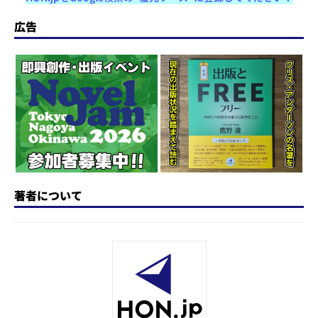
st
e
c
re
e
e
o
s
e
a
n
広告
d
k
b
d
a
o
y
o
s
n
o
k
著者について