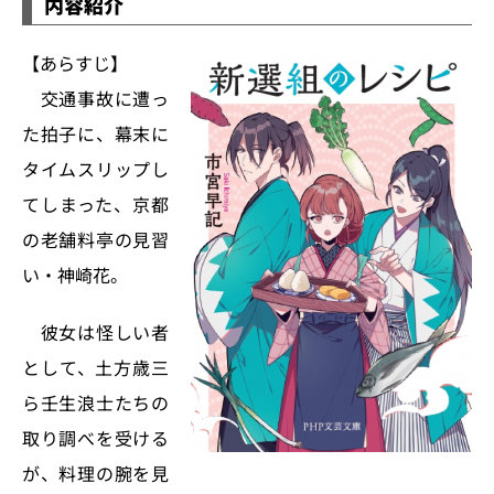
内容紹介
【あらすじ】
交通事故に遭っ
た拍子に、幕末に
タイムスリップし
てしまった、京都
の老舗料亭の見習
い・神崎花。
彼女は怪しい者
として、土方歳三
ら壬生浪士たちの
取り調べを受ける
が、料理の腕を見