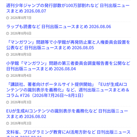
n
週刊少年ジャンプの発行部数が100万部割れなど 日刊出版ニュー
n
スまとめ 2026.08.07
e
l
2026年8月7日
ラップも読書など 日刊出版ニュースまとめ 2026.08.06
2026年8月6日
「マンガワン」問題等で小学館が再発防止案と人権委員会設置を
公表など 日刊出版ニュースまとめ 2026.08.05
2026年8月5日
小学館「マンガワン」問題の第三者委員会調査報告書を公開など
日刊出版ニュースまとめ 2026.08.04
2026年8月4日
「講談社、著者向けポータルサイト提供開始」「EUが生成AIコ
ンテンツの識別表示を義務化」など、週刊出版ニュースまとめ＆
コラム #726（2026年7月26日～8月1日）
2026年8月3日
EUが生成AIコンテンツの識別表示を義務化など 日刊出版ニュー
スまとめ 2026.08.02
2026年8月2日
文科省、プログラミング教育にAI活用方針など 日刊出版ニュース