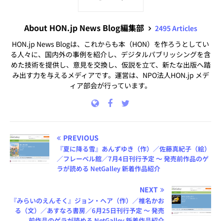
About HON.jp News Blog編集部
2495 Articles
HON.jp News Blogは、これからも本（HON）を作ろうとしてい
る人々に、国内外の事例を紹介し、デジタルパブリッシングを含
めた技術を提供し、意見を交換し、仮説を立て、新たな出版へ踏
み出す力を与えるメディアです。運営は、NPO法人HON.jp メデ
ィア部会が行っています。
PREVIOUS
『夏に降る雪』あんずゆき（作）／佐藤真紀子（絵）
／フレーベル館／7月4日刊行予定 ～ 発売前作品のゲ
ラが読める NetGalley 新着作品紹介
NEXT
『みらいのえんそく』ジョン・ヘア（作）／椎名かお
る（文）／あすなろ書房／6月25日刊行予定 ～ 発売
前作品のゲラが読める NetGalley 新着作品紹介