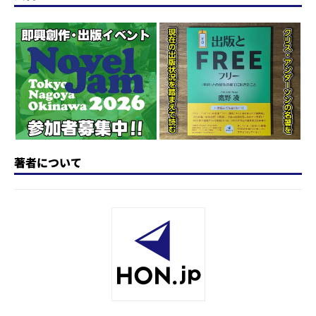
o
s
e
a
n
d
k
b
d
a
o
y
o
s
n
o
k
著者について