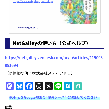
https://www.netgalley.jp/catalog/book/166468
www.netgalley.jp
NetGalleyの使い方（公式ヘルプ）
https://netgalley.zendesk.com/hc/ja/articles/115003
991694
（※情報提供：株式会社メディアドゥ）
M
Bl
F
T
X
Li
H
a
u
a
h
n
at
HON.jpをGoogle検索の“優先ソース”に登録してください！
st
e
c
re
e
e
広告