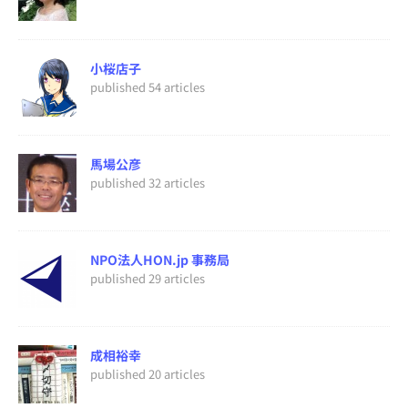
小桜店子
published 54 articles
馬場公彦
published 32 articles
NPO法人HON.jp 事務局
published 29 articles
成相裕幸
published 20 articles