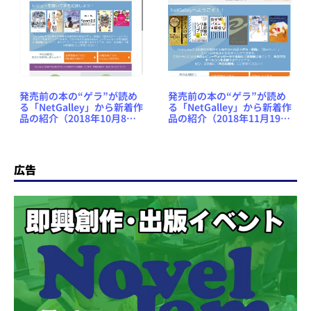
発売前の本の“ゲラ”が読め
発売前の本の“ゲラ”が読め
る「NetGalley」から新着作
る「NetGalley」から新着作
品の紹介（2018年10月8日
品の紹介（2018年11月19日
号） #NetGalleyJP
号） #NetGalleyJP
広告