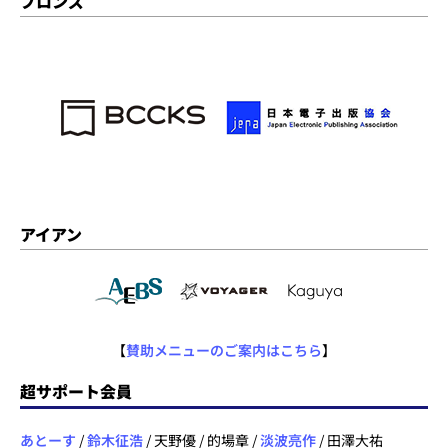
ブロンズ
アイアン
【
賛助メニューのご案内はこちら
】
超サポート会員
あとーす
/
鈴木征浩
/ 天野優 / 的場章 /
淡波亮作
/ 田澤大祐