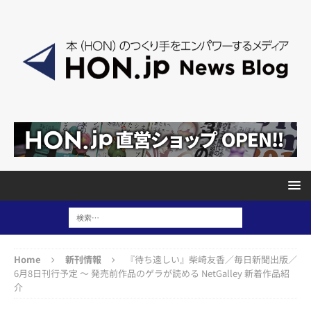
Home
新刊情報
『待ち遠しい』柴崎友香／毎日新聞出版／
6月8日刊行予定 ～ 発売前作品のゲラが読める NetGalley 新着作品紹
介