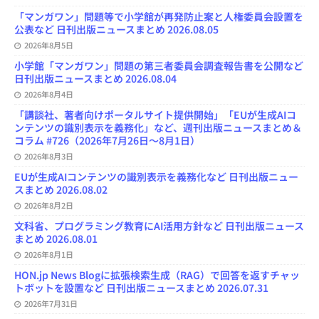
l
「マンガワン」問題等で小学館が再発防止案と人権委員会設置を
公表など 日刊出版ニュースまとめ 2026.08.05
2026年8月5日
小学館「マンガワン」問題の第三者委員会調査報告書を公開など
日刊出版ニュースまとめ 2026.08.04
2026年8月4日
「講談社、著者向けポータルサイト提供開始」「EUが生成AIコ
ンテンツの識別表示を義務化」など、週刊出版ニュースまとめ＆
コラム #726（2026年7月26日～8月1日）
2026年8月3日
EUが生成AIコンテンツの識別表示を義務化など 日刊出版ニュー
スまとめ 2026.08.02
2026年8月2日
文科省、プログラミング教育にAI活用方針など 日刊出版ニュース
まとめ 2026.08.01
2026年8月1日
HON.jp News Blogに拡張検索生成（RAG）で回答を返すチャッ
トボットを設置など 日刊出版ニュースまとめ 2026.07.31
2026年7月31日