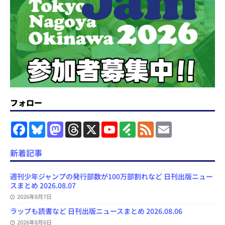
フォロー
F
B
M
T
X
Y
F
F
E
a
l
a
h
o
e
e
m
c
u
s
r
u
e
e
a
e
e
t
e
T
d
d
i
新着記事
b
s
o
a
u
l
l
o
k
d
d
b
y
o
y
o
s
e
週刊少年ジャンプの発行部数が100万部割れなど 日刊出版ニュー
k
n
C
スまとめ 2026.08.07
h
2026年8月7日
a
n
ラップも読書など 日刊出版ニュースまとめ 2026.08.06
n
e
2026年8月6日