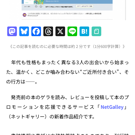
M
Bl
F
T
X
Li
H
a
u
a
h
n
at
《この記事を読むのに必要な時間は約 2 分です（1分600字計算）》
st
e
c
re
e
e
o
s
e
a
n
年代も性格もまったく異なる3人の出会いから始まっ
d
k
b
d
a
た、温かく、どこか嚙み合わない“ご近所付き合い”、そ
o
y
o
s
の行方は――。
n
o
k
発売前の本のゲラを読み、レビューを投稿して本のプ
ロモーションを応援できるサービス「
NetGalley
」
（ネットギャリー）の新着作品紹介です。