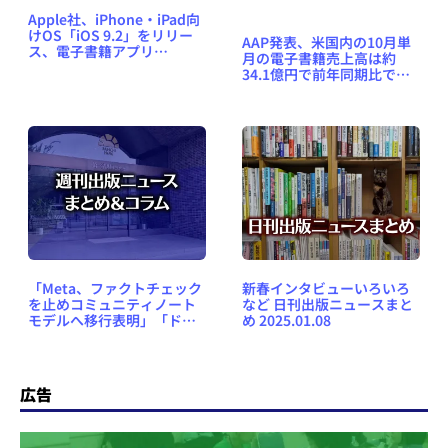
Apple社、iPhone・iPad向
けOS「iOS 9.2」をリリー
AAP発表、米国内の10月単
ス、電子書籍アプリ
月の電子書籍売上高は約
「iBooks」も3D Touch操
34.1億円で前年同期比で約
作に対応
2.1倍に
「Meta、ファクトチェック
新春インタビューいろいろ
を止めコミュニティノート
など 日刊出版ニュースまと
モデルへ移行表明」「ドラ
め 2025.01.08
ゴンマガジン休刊、ウェブ
メディア『メクリメクル』
創刊」など、週刊出版ニュ
ースまとめ＆コラム
広告
#648（2025年1月5日～11
日）