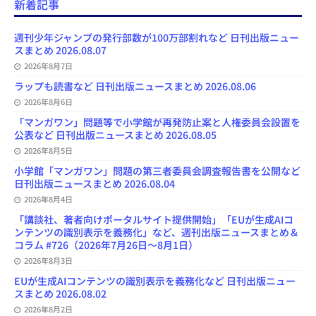
e
e
t
e
T
d
d
i
新着記事
b
s
o
a
u
l
l
o
k
d
d
b
y
o
y
o
s
e
週刊少年ジャンプの発行部数が100万部割れなど 日刊出版ニュー
k
n
C
スまとめ 2026.08.07
h
2026年8月7日
a
n
ラップも読書など 日刊出版ニュースまとめ 2026.08.06
n
e
2026年8月6日
l
「マンガワン」問題等で小学館が再発防止案と人権委員会設置を
公表など 日刊出版ニュースまとめ 2026.08.05
2026年8月5日
小学館「マンガワン」問題の第三者委員会調査報告書を公開など
日刊出版ニュースまとめ 2026.08.04
2026年8月4日
「講談社、著者向けポータルサイト提供開始」「EUが生成AIコ
ンテンツの識別表示を義務化」など、週刊出版ニュースまとめ＆
コラム #726（2026年7月26日～8月1日）
2026年8月3日
EUが生成AIコンテンツの識別表示を義務化など 日刊出版ニュー
スまとめ 2026.08.02
2026年8月2日