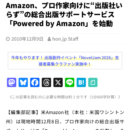
Amazon、プロ作家向けに“出版社い
らず”の総合出版サポートサービス
「Powered by Amazon」を始動
2010年12月9日
hon.jp Staff
今年もやります！ 出版創作イベント「NovelJam 2026」支
援者募集クラファン実施中！
M
Bl
F
T
X
Li
H
a
u
a
h
n
at
《この記事を読むのに必要な時間は約 1 分です（1分600字計算）》
st
e
c
re
e
e
o
s
e
a
n
【編集部記事】米Amazon社（本社：米国ワシントン
d
k
b
d
a
州）は現地時間12月8日、プロ作家向けの総合出版サ
o
y
o
s