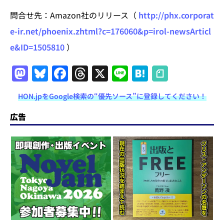
問合せ先：Amazon社のリリース（
http://phx.corporat
e-ir.net/phoenix.zhtml?c=176060&p=irol-newsArticl
e&ID=1505810
）
M
Bl
F
T
X
Li
H
a
u
a
h
n
at
HON.jpをGoogle検索の“優先ソース”に登録してください！
st
e
c
re
e
e
o
s
e
a
n
広告
d
k
b
d
a
o
y
o
s
n
o
k