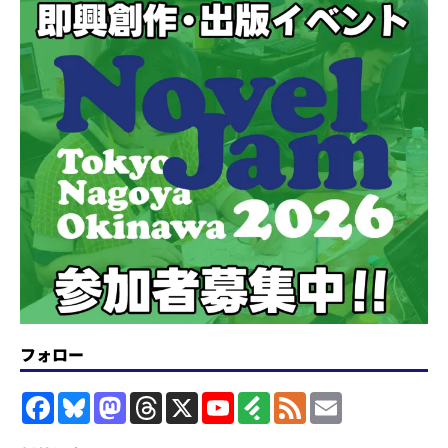
フォロー
F
B
M
T
X
Y
F
F
E
a
l
a
h
o
e
e
m
c
u
s
r
u
e
e
a