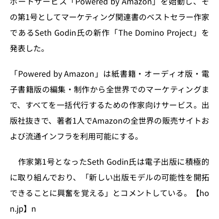
ポートサービス「Powered by Amazon」を始動し、そ
n
o
の第1号としてマーケティング関連書のベストセラー作家
k
であるSeth Godin氏の新作「The Domino Project」を
発表した。
「Powered by Amazon」は紙書籍・オーディオ版・電
子書籍版の編集・制作から全世界でのマーケティングま
で、すべてを一括代行するための作家向けサービス。出
版社抜きで、著者1人でAmazonの全世界の販売サイトお
よび流通インフラを利用可能にする。
作家第1号となったSeth Godin氏は電子出版に積極的
に取り組んでおり、「新しい出版モデルの可能性を開拓
できることに興奮を覚える」とコメントしている。【ho
n.jp】n