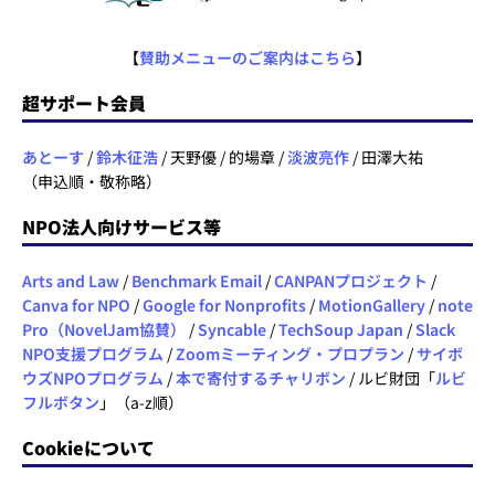
【
賛助メニューのご案内はこちら
】
超サポート会員
あとーす
/
鈴木征浩
/ 天野優 / 的場章 /
淡波亮作
/ 田澤大祐
（申込順・敬称略）
NPO法人向けサービス等
Arts and Law
/
Benchmark Email
/
CANPANプロジェクト
/
Canva for NPO
/
Google for Nonprofits
/
MotionGallery
/
note
Pro（NovelJam協賛）
/
Syncable
/
TechSoup Japan
/
Slack
NPO支援プログラム
/
Zoomミーティング・プロプラン
/
サイボ
ウズNPOプログラム
/
本で寄付するチャリボン
/ ルビ財団「
ルビ
フルボタン
」（a-z順）
Cookieについて