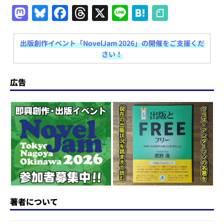
M
Bl
F
T
X
Li
H
a
u
a
h
n
at
st
e
c
re
e
e
出版創作イベント「NovelJam 2026」の開催をご支援くだ
さい！
o
s
e
a
n
d
k
b
d
a
広告
o
y
o
s
n
o
k
著者について