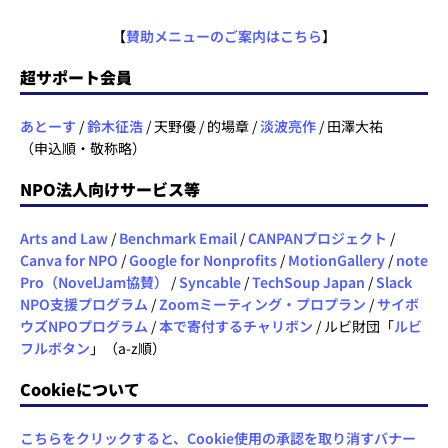
【
賛助メニューのご案内はこちら
】
超サポート会員
あとーす
/
鈴木征浩
/ 天野優 / 的場章 /
淡波亮作
/ 田澤大祐
（申込順・敬称略）
NPO法人向けサービス等
Arts and Law
/
Benchmark Email
/
CANPANプロジェクト
/
Canva for NPO
/
Google for Nonprofits
/
MotionGallery
/
note
Pro（NovelJam協賛）
/
Syncable
/
TechSoup Japan
/
Slack
NPO支援プログラム
/
Zoomミーティング・プロプラン
/
サイボ
ウズNPOプログラム
/
本で寄付するチャリボン
/ ルビ財団「
ルビ
フルボタン
」（a-z順）
Cookieについて
こちらをクリックすると、Cookie使用の承認を取り消すバナー