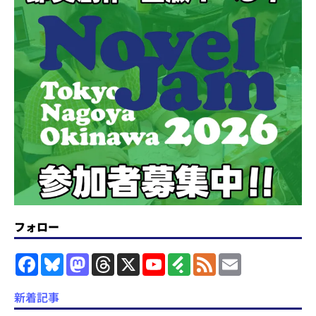
フォロー
F
B
M
T
X
Y
F
F
E
a
l
a
h
o
e
e
m
c
u
s
r
u
e
e
a
e
e
t
e
T
d
d
i
新着記事
b
s
o
a
u
l
l
o
k
d
d
b
y