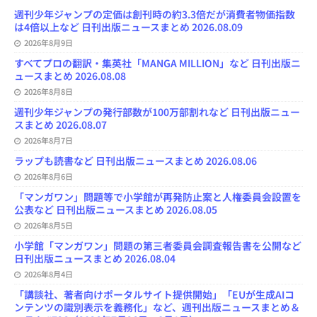
o
y
o
s
e
週刊少年ジャンプの定価は創刊時の約3.3倍だが消費者物価指数
k
n
C
は4倍以上など 日刊出版ニュースまとめ 2026.08.09
h
2026年8月9日
a
n
すべてプロの翻訳・集英社「MANGA MILLION」など 日刊出版ニ
n
ュースまとめ 2026.08.08
e
l
2026年8月8日
週刊少年ジャンプの発行部数が100万部割れなど 日刊出版ニュー
スまとめ 2026.08.07
2026年8月7日
ラップも読書など 日刊出版ニュースまとめ 2026.08.06
2026年8月6日
「マンガワン」問題等で小学館が再発防止案と人権委員会設置を
公表など 日刊出版ニュースまとめ 2026.08.05
2026年8月5日
小学館「マンガワン」問題の第三者委員会調査報告書を公開など
日刊出版ニュースまとめ 2026.08.04
2026年8月4日
「講談社、著者向けポータルサイト提供開始」「EUが生成AIコ
ンテンツの識別表示を義務化」など、週刊出版ニュースまとめ＆