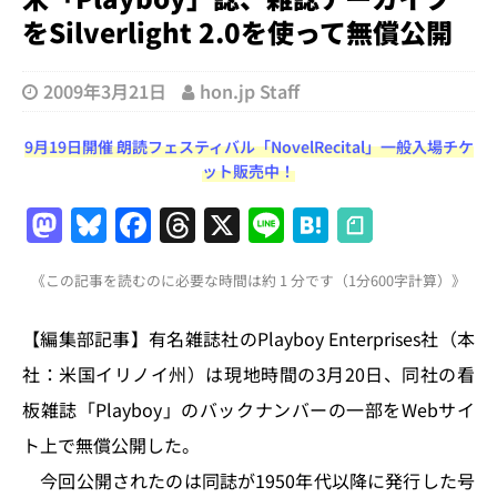
をSilverlight 2.0を使って無償公開
2009年3月21日
hon.jp Staff
9月19日開催 朗読フェスティバル「NovelRecital」一般入場チケ
ット販売中！
M
Bl
F
T
X
Li
H
a
u
a
h
n
at
《この記事を読むのに必要な時間は約 1 分です（1分600字計算）》
st
e
c
re
e
e
o
s
e
a
n
【編集部記事】有名雑誌社のPlayboy Enterprises社（本
d
k
b
d
a
社：米国イリノイ州）は現地時間の3月20日、同社の看
o
y
o
s
板雑誌「Playboy」のバックナンバーの一部をWebサイ
n
o
ト上で無償公開した。
k
今回公開されたのは同誌が1950年代以降に発行した号