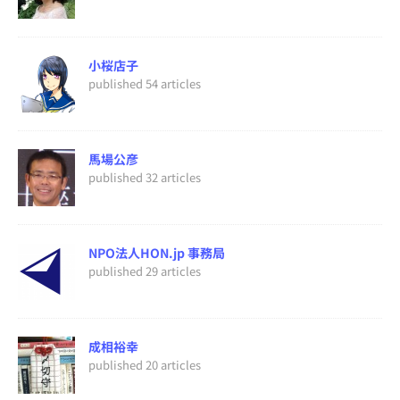
小桜店子
published 54 articles
馬場公彦
published 32 articles
NPO法人HON.jp 事務局
published 29 articles
成相裕幸
published 20 articles