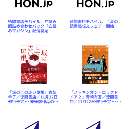
徳間書店モバイル、立読み
徳間書店モバイル、「夏の
版詰め合わせパック「立読
読書感想文フェア」開始
みマガジン」配信開始
『坂の上の赤い屋根』真梨
『ノッキンオン・ロックド
幸子／徳間書店／11月22日
ドア２』青崎有吾／徳間書
刊行予定 ～ 発売前作品のゲ
店／11月22日刊行予定 ～ 発
ラが読める NetGalley 新着
売前作品のゲラが読める
作品紹介
NetGalley 新着作品紹介