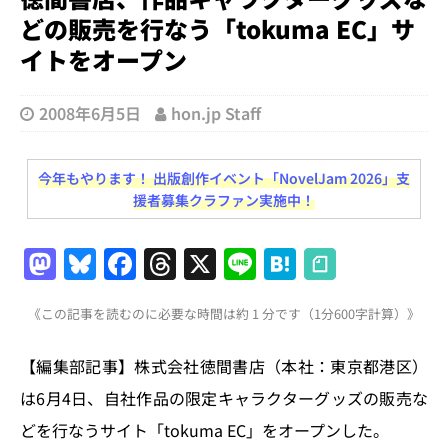
どの販売を行なう「tokuma EC」サ
イトをオープン
2008年6月5日
hon.jp Staff
今年もやります！ 出版創作イベント「NovelJam 2026」支
援者募集クラファン実施中！
M
Bl
F
T
X
Li
H
a
u
a
h
n
at
《この記事を読むのに必要な時間は約 1 分です（1分600字計算）》
st
e
c
re
e
e
o
s
e
a
n
【編集部記事】株式会社徳間書店（本社：東京都港区）
d
k
b
d
a
は6月4日、自社作品の限定キャラクターグッズの販売な
o
y
o
s
どを行なうサイト「tokuma EC」をオープンした。