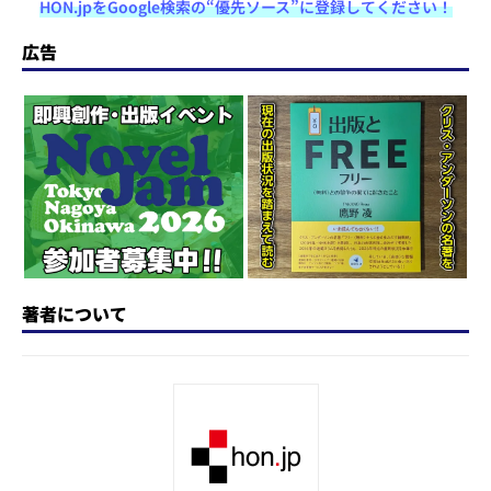
HON.jpをGoogle検索の“優先ソース”に登録してください！
st
e
c
re
e
e
o
s
e
a
n
広告
d
k
b
d
a
o
y
o
s
n
o
k
著者について