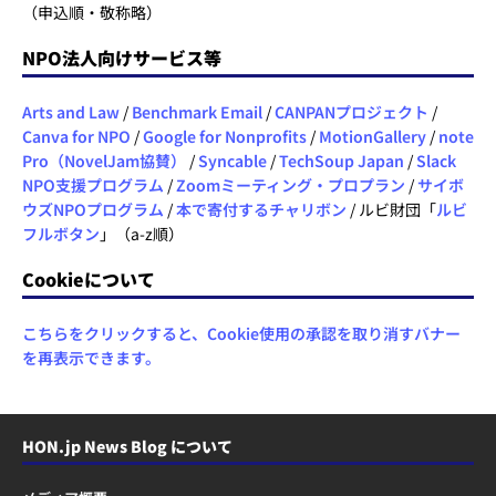
（申込順・敬称略）
NPO法人向けサービス等
Arts and Law
/
Benchmark Email
/
CANPANプロジェクト
/
Canva for NPO
/
Google for Nonprofits
/
MotionGallery
/
note
Pro（NovelJam協賛）
/
Syncable
/
TechSoup Japan
/
Slack
NPO支援プログラム
/
Zoomミーティング・プロプラン
/
サイボ
ウズNPOプログラム
/
本で寄付するチャリボン
/ ルビ財団「
ルビ
フルボタン
」（a-z順）
Cookieについて
こちらをクリックすると、Cookie使用の承認を取り消すバナー
を再表示できます。
HON.jp News Blog について