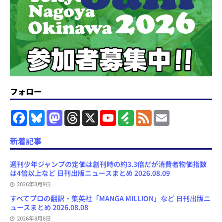
フォロー
F
B
M
T
X
Y
F
F
E
a
l
a
h
o
e
e
m
c
u
s
r
u
e
e
a
e
e
t
e
T
d
d
i
新着記事
b
s
o
a
u
l
l
o
k
d
d
b
y
o
y
o
s
e
週刊少年ジャンプの定価は創刊時の約3.3倍だが消費者物価指数
k
n
C
は4倍以上など 日刊出版ニュースまとめ 2026.08.09
h
2026年8月9日
a
n
すべてプロの翻訳・集英社「MANGA MILLION」など 日刊出版ニ
n
ュースまとめ 2026.08.08
e
l
2026年8月8日