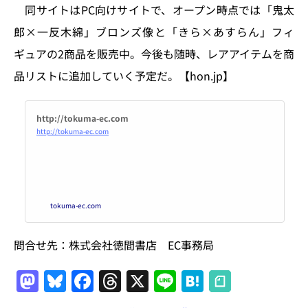
n
o
同サイトはPC向けサイトで、オープン時点では「鬼太
k
郎×一反木綿」ブロンズ像と「きら×あすらん」フィ
ギュアの2商品を販売中。今後も随時、レアアイテムを商
品リストに追加していく予定だ。【hon.jp】
http://tokuma-ec.com
http://tokuma-ec.com
tokuma-ec.com
問合せ先：株式会社徳間書店 EC事務局
M
Bl
F
T
X
Li
H
a
u
a
h
n
at