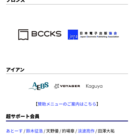
アイアン
【
賛助メニューのご案内はこちら
】
超サポート会員
あとーす
/
鈴木征浩
/ 天野優 / 的場章 /
淡波亮作
/ 田澤大祐