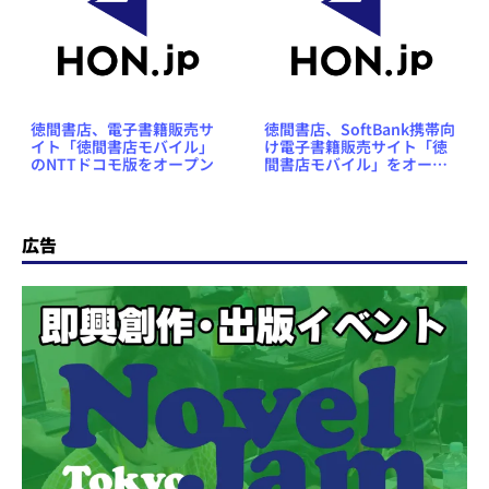
徳間書店、電子書籍販売サ
徳間書店、SoftBank携帯向
イト「徳間書店モバイル」
け電子書籍販売サイト「徳
のNTTドコモ版をオープン
間書店モバイル」をオープ
ン
広告