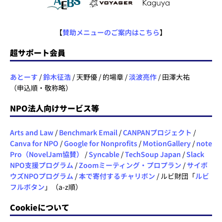
【
賛助メニューのご案内はこちら
】
超サポート会員
あとーす
/
鈴木征浩
/ 天野優 / 的場章 /
淡波亮作
/ 田澤大祐
（申込順・敬称略）
NPO法人向けサービス等
Arts and Law
/
Benchmark Email
/
CANPANプロジェクト
/
Canva for NPO
/
Google for Nonprofits
/
MotionGallery
/
note
Pro（NovelJam協賛）
/
Syncable
/
TechSoup Japan
/
Slack
NPO支援プログラム
/
Zoomミーティング・プロプラン
/
サイボ
ウズNPOプログラム
/
本で寄付するチャリボン
/ ルビ財団「
ルビ
フルボタン
」（a-z順）
Cookieについて