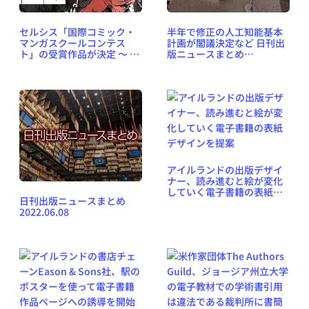
セルシス「国際コミック・
半年で修正の人工知能基本
マンガスクールコンテス
計画が閣議決定など 日刊出
ト」の受賞作品が決定 ～ 世
版ニュースまとめ
界67カ国・地域の639校か
2026.07.15
ら1400点超の応募
アイルランドの出版デザイ
ナー、読み進むと絵が変化
していく電子書籍の表紙デ
日刊出版ニュースまとめ
ザインを提案
2022.06.08