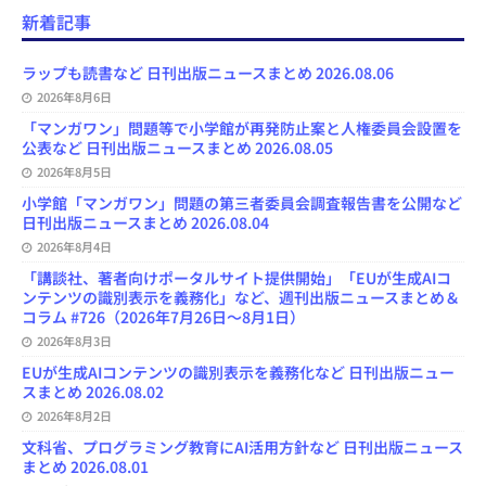
e
e
t
e
T
d
d
i
新着記事
b
s
o
a
u
l
l
o
k
d
d
b
y
o
y
o
s
e
ラップも読書など 日刊出版ニュースまとめ 2026.08.06
k
n
C
2026年8月6日
h
a
「マンガワン」問題等で小学館が再発防止案と人権委員会設置を
n
公表など 日刊出版ニュースまとめ 2026.08.05
n
e
2026年8月5日
l
小学館「マンガワン」問題の第三者委員会調査報告書を公開など
日刊出版ニュースまとめ 2026.08.04
2026年8月4日
「講談社、著者向けポータルサイト提供開始」「EUが生成AIコ
ンテンツの識別表示を義務化」など、週刊出版ニュースまとめ＆
コラム #726（2026年7月26日～8月1日）
2026年8月3日
EUが生成AIコンテンツの識別表示を義務化など 日刊出版ニュー
スまとめ 2026.08.02
2026年8月2日
文科省、プログラミング教育にAI活用方針など 日刊出版ニュース
まとめ 2026.08.01