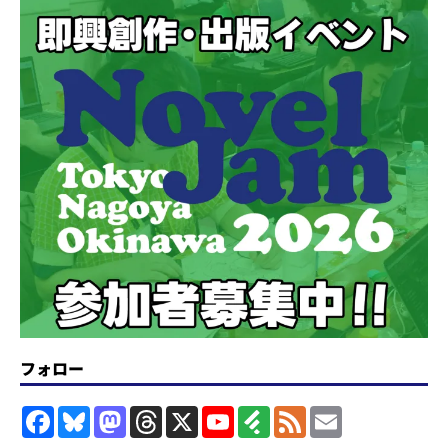
フォロー
F
B
M
T
X
Y
F
F
E
a
l
a
h
o
e
e
m
c
u
s
r
u
e
e
a