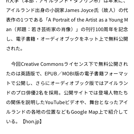
n大学（本部：アイルランド・ダブリン市）は年末に、
o
y
o
s
アイルランド出身の小説家James Joyce氏（故人）の代
n
o
表作の1つである「A Portrait of the Artist as a Young M
k
an（邦題：若き芸術家の肖像）」の刊行100周年を記念
し、電子書籍・オーディオブックをネット上で無料公開
された。
今回Creative Commonsライセンス下で無料公開され
たのは英語版で、EPUB／MOBI版の電子書籍フォーマッ
トで公開し、さらにオーディオブック版ではアイルラン
ドのプロ俳優2名を採用。公開サイトでは登場人物たち
の関係を説明したYouTubeビデオや、舞台となったアイ
ルランドの各地の位置などもGoogle Map上で紹介して
いる。【hon.jp】