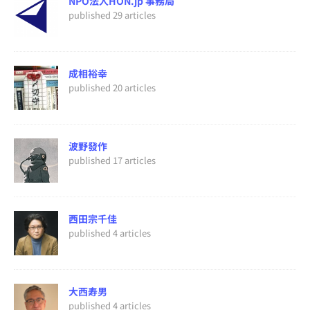
NPO法人HON.jp 事務局
published 29 articles
成相裕幸
published 20 articles
波野發作
published 17 articles
西田宗千佳
published 4 articles
大西寿男
published 4 articles