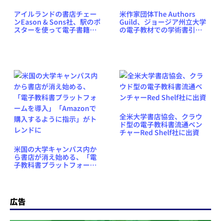
アイルランドの書店チェー
米作家団体The Authors
ンEason & Sons社、駅のポ
Guild、ジョージア州立大学
スターを使って電子書籍作
の電子教材での学術書引用
品ページへの誘導を開始
は違法である裁判所に書簡
全米大学書店協会、クラウ
ド型の電子教科書流通ベン
チャーRed Shelf社に出資
米国の大学キャンパス内か
ら書店が消え始める、「電
子教科書プラットフォーム
を導入」「Amazonで購入
するように指示」がトレン
ドに
広告