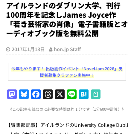
アイルランドのダブリン大学、刊行
100周年を記念しJames Joyce作
「若き芸術家の肖像」電子書籍版とオ
ーディオブック版を無料公開
2017年1月13日
hon.jp Staff
今年もやります！ 出版創作イベント「NovelJam 2026」支
援者募集クラファン実施中！
M
Bl
F
T
X
Li
H
a
u
a
h
n
at
《この記事を読むのに必要な時間は約 1 分です（1分600字計算）》
st
e
c
re
e
e
o
s
e
a
n
【編集部記事】アイルランドのUniversity College Dubli
d
k
b
d
a