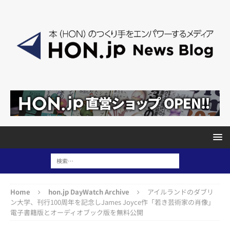
Home
hon.jp DayWatch Archive
アイルランドのダブリ
ン大学、刊行100周年を記念しJames Joyce作「若き芸術家の肖像」
電子書籍版とオーディオブック版を無料公開