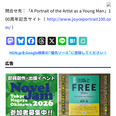
問合せ先：「A Portrait of the Artist as a Young Man」1
00周年記念サイト（
http://www.joyceportrait100.co
m/
）
M
Bl
F
T
X
Li
H
a
u
a
h
n
at
HON.jpをGoogle検索の“優先ソース”に登録してください！
st
e
c
re
e
e
o
s
e
a
n
広告
d
k
b
d
a
o
y
o
s
n
o
k