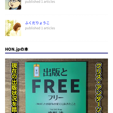
published 1 articles
ふくだりょうこ
published 1 articles
HON.jpの本