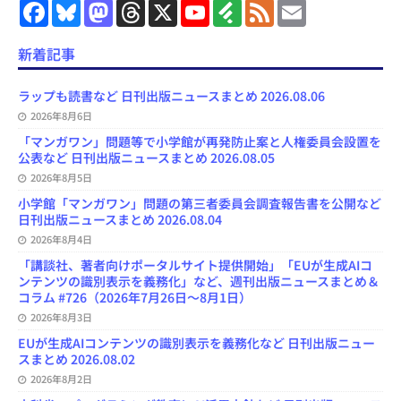
F
B
M
T
X
Y
F
F
E
a
l
a
h
o
e
e
m
c
u
s
r
u
e
e
a
e
e
t
e
T
d
d
i
新着記事
b
s
o
a
u
l
l
o
k
d
d
b
y
o
y
o
s
e
ラップも読書など 日刊出版ニュースまとめ 2026.08.06
k
n
C
2026年8月6日
h
a
「マンガワン」問題等で小学館が再発防止案と人権委員会設置を
n
公表など 日刊出版ニュースまとめ 2026.08.05
n
e
2026年8月5日
l
小学館「マンガワン」問題の第三者委員会調査報告書を公開など
日刊出版ニュースまとめ 2026.08.04
2026年8月4日
「講談社、著者向けポータルサイト提供開始」「EUが生成AIコ
ンテンツの識別表示を義務化」など、週刊出版ニュースまとめ＆
コラム #726（2026年7月26日～8月1日）
2026年8月3日
EUが生成AIコンテンツの識別表示を義務化など 日刊出版ニュー
スまとめ 2026.08.02
2026年8月2日