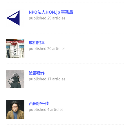
NPO法人HON.jp 事務局
published 29 articles
成相裕幸
published 20 articles
波野發作
published 17 articles
西田宗千佳
published 4 articles