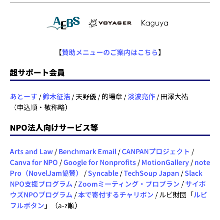
【
賛助メニューのご案内はこちら
】
超サポート会員
あとーす
/
鈴木征浩
/ 天野優 / 的場章 /
淡波亮作
/ 田澤大祐
（申込順・敬称略）
NPO法人向けサービス等
Arts and Law
/
Benchmark Email
/
CANPANプロジェクト
/
Canva for NPO
/
Google for Nonprofits
/
MotionGallery
/
note
Pro（NovelJam協賛）
/
Syncable
/
TechSoup Japan
/
Slack
NPO支援プログラム
/
Zoomミーティング・プロプラン
/
サイボ
ウズNPOプログラム
/
本で寄付するチャリボン
/ ルビ財団「
ルビ
フルボタン
」（a-z順）