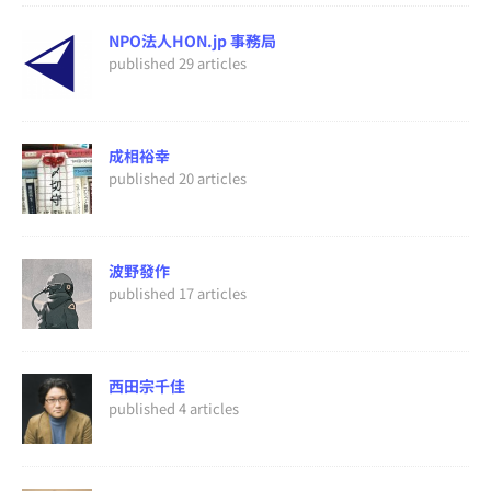
NPO法人HON.jp 事務局
published 29 articles
成相裕幸
published 20 articles
波野發作
published 17 articles
西田宗千佳
published 4 articles