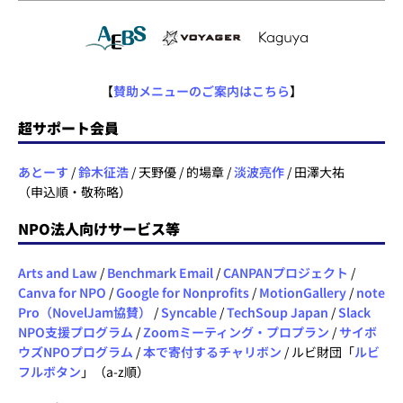
【
賛助メニューのご案内はこちら
】
超サポート会員
あとーす
/
鈴木征浩
/ 天野優 / 的場章 /
淡波亮作
/ 田澤大祐
（申込順・敬称略）
NPO法人向けサービス等
Arts and Law
/
Benchmark Email
/
CANPANプロジェクト
/
Canva for NPO
/
Google for Nonprofits
/
MotionGallery
/
note
Pro（NovelJam協賛）
/
Syncable
/
TechSoup Japan
/
Slack
NPO支援プログラム
/
Zoomミーティング・プロプラン
/
サイボ
ウズNPOプログラム
/
本で寄付するチャリボン
/ ルビ財団「
ルビ
フルボタン
」（a-z順）