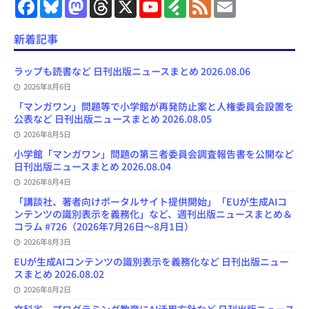
F
B
M
T
X
Y
F
F
E
a
l
a
h
o
e
e
m
c
u
s
r
u
e
e
a
e
e
t
e
T
d
d
i
新着記事
b
s
o
a
u
l
l
o
k
d
d
b
y
o
y
o
s
e
ラップも読書など 日刊出版ニュースまとめ 2026.08.06
k
n
C
2026年8月6日
h
a
「マンガワン」問題等で小学館が再発防止案と人権委員会設置を
n
公表など 日刊出版ニュースまとめ 2026.08.05
n
e
2026年8月5日
l
小学館「マンガワン」問題の第三者委員会調査報告書を公開など
日刊出版ニュースまとめ 2026.08.04
2026年8月4日
「講談社、著者向けポータルサイト提供開始」「EUが生成AIコ
ンテンツの識別表示を義務化」など、週刊出版ニュースまとめ＆
コラム #726（2026年7月26日～8月1日）
2026年8月3日
EUが生成AIコンテンツの識別表示を義務化など 日刊出版ニュー
スまとめ 2026.08.02
2026年8月2日