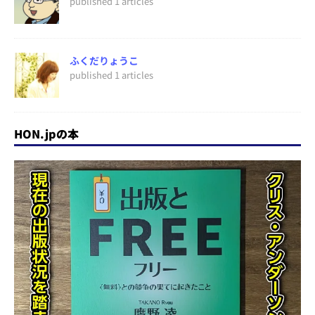
published 1 articles
ふくだりょうこ
published 1 articles
HON.jpの本