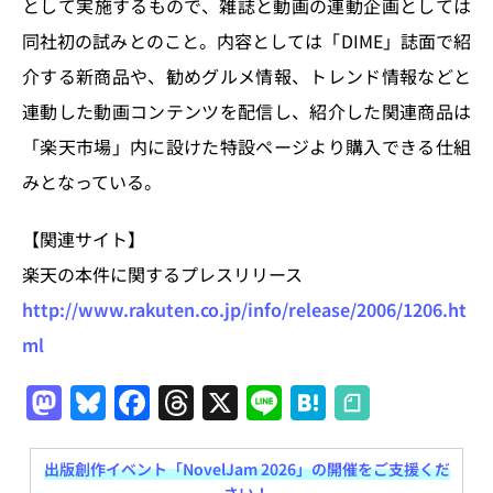
として実施するもので、雑誌と動画の連動企画としては
同社初の試みとのこと。内容としては「DIME」誌面で紹
介する新商品や、勧めグルメ情報、トレンド情報などと
連動した動画コンテンツを配信し、紹介した関連商品は
「楽天市場」内に設けた特設ページより購入できる仕組
みとなっている。
【関連サイト】
楽天の本件に関するプレスリリース
http://www.rakuten.co.jp/info/release/2006/1206.ht
ml
M
Bl
F
T
X
Li
H
a
u
a
h
n
at
st
e
c
re
e
e
出版創作イベント「NovelJam 2026」の開催をご支援くだ