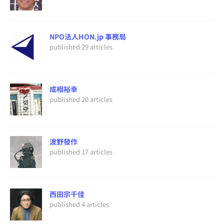
NPO法人HON.jp 事務局
published 29 articles
成相裕幸
published 20 articles
波野發作
published 17 articles
西田宗千佳
published 4 articles