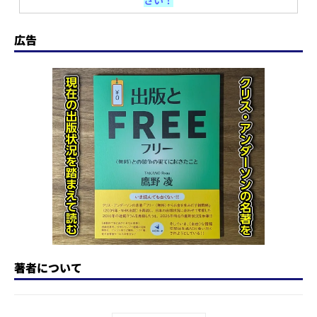
さい！
o
s
e
a
n
d
k
b
d
a
広告
o
y
o
s
n
o
k
著者について