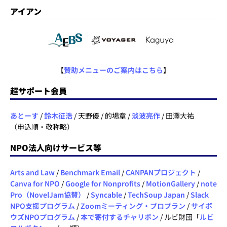
アイアン
【
賛助メニューのご案内はこちら
】
超サポート会員
あとーす
/
鈴木征浩
/ 天野優 / 的場章 /
淡波亮作
/ 田澤大祐
（申込順・敬称略）
NPO法人向けサービス等
Arts and Law
/
Benchmark Email
/
CANPANプロジェクト
/
Canva for NPO
/
Google for Nonprofits
/
MotionGallery
/
note
Pro（NovelJam協賛）
/
Syncable
/
TechSoup Japan
/
Slack
NPO支援プログラム
/
Zoomミーティング・プロプラン
/
サイボ
ウズNPOプログラム
/
本で寄付するチャリボン
/ ルビ財団「
ルビ