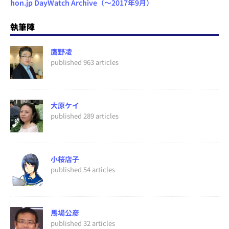
hon.jp DayWatch Archive（～2017年9月）
執筆陣
鷹野凌
published 963 articles
大原ケイ
published 289 articles
小桜店子
published 54 articles
馬場公彦
published 32 articles