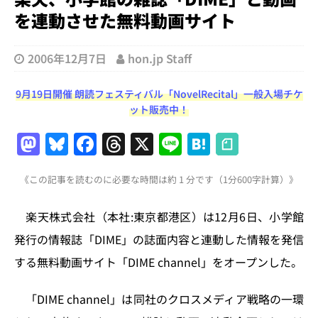
を連動させた無料動画サイト
2006年12月7日
hon.jp Staff
9月19日開催 朗読フェスティバル「NovelRecital」一般入場チケ
ット販売中！
M
Bl
F
T
X
Li
H
a
u
a
h
n
at
《この記事を読むのに必要な時間は約 1 分です（1分600字計算）》
st
e
c
re
e
e
o
s
e
a
n
楽天株式会社（本社:東京都港区）は12月6日、小学館
d
k
b
d
a
発行の情報誌「DIME」の誌面内容と連動した情報を発信
o
y
o
s
する無料動画サイト「DIME channel」をオープンした。
n
o
k
「DIME channel」は同社のクロスメディア戦略の一環