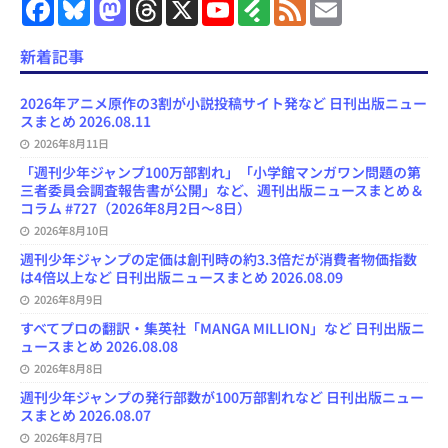
F
B
M
T
X
Y
F
F
E
a
l
a
h
o
e
e
m
c
u
s
r
u
e
e
a
e
e
t
e
T
d
d
i
新着記事
b
s
o
a
u
l
l
o
k
d
d
b
y
o
y
o
s
e
2026年アニメ原作の3割が小説投稿サイト発など 日刊出版ニュー
k
n
C
スまとめ 2026.08.11
h
2026年8月11日
a
n
「週刊少年ジャンプ100万部割れ」「小学館マンガワン問題の第
n
三者委員会調査報告書が公開」など、週刊出版ニュースまとめ＆
e
コラム #727（2026年8月2日～8日）
l
2026年8月10日
週刊少年ジャンプの定価は創刊時の約3.3倍だが消費者物価指数
は4倍以上など 日刊出版ニュースまとめ 2026.08.09
2026年8月9日
すべてプロの翻訳・集英社「MANGA MILLION」など 日刊出版ニ
ュースまとめ 2026.08.08
2026年8月8日
週刊少年ジャンプの発行部数が100万部割れなど 日刊出版ニュー
スまとめ 2026.08.07
2026年8月7日