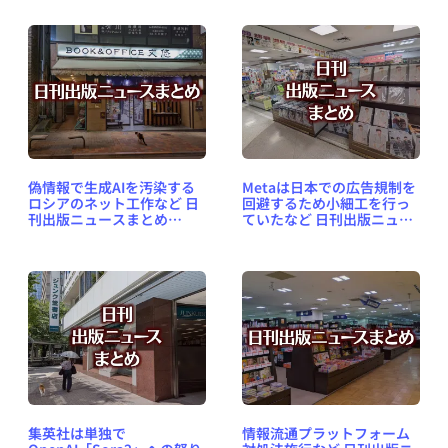
偽情報で生成AIを汚染する
Metaは日本での広告規制を
ロシアのネット工作など 日
回避するため小細工を行っ
刊出版ニュースまとめ
ていたなど 日刊出版ニュー
2025.03.11
スまとめ 2026.01.06
集英社は単独で
情報流通プラットフォーム