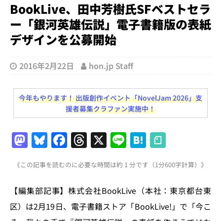
BookLive、田中芳樹氏SFベストセラ
ー「銀河英雄伝説」電子書籍版の表紙
デザインを公募開始
2016年2月22日
hon.jp Staff
今年もやります！ 出版創作イベント「NovelJam 2026」支
援者募集クラファン実施中！
M
Bl
F
T
X
Li
H
a
u
a
h
n
at
《この記事を読むのに必要な時間は約 1 分です（1分600字計算）》
st
e
c
re
e
e
o
s
e
a
n
【編集部記事】株式会社BookLive（本社：東京都台東
d
k
b
d
a
区）は2月19日、電子書籍ストア「BookLive!」で「今こ
o
y
o
s