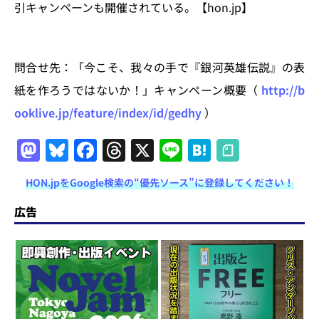
引キャンペーンも開催されている。【hon.jp】
問合せ先：「今こそ、我々の手で『銀河英雄伝説』の表
紙を作ろうではないか！」キャンペーン概要（
http://b
ooklive.jp/feature/index/id/gedhy
）
M
Bl
F
T
X
Li
H
a
u
a
h
n
at
HON.jpをGoogle検索の“優先ソース”に登録してください！
st
e
c
re
e
e
o
s
e
a
n
広告
d
k
b
d
a
o
y
o
s
n
o
k