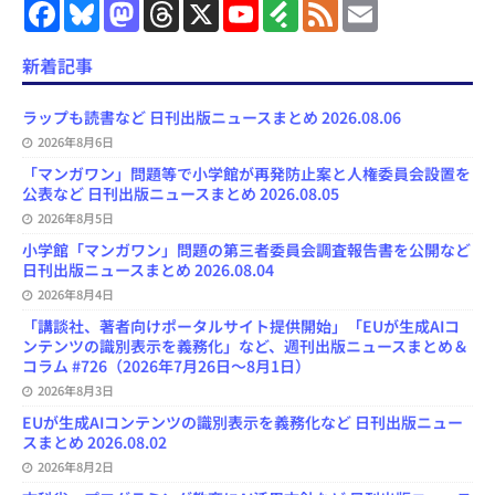
F
B
M
T
X
Y
F
F
E
a
l
a
h
o
e
e
m
c
u
s
r
u
e
e
a
e
e
t
e
T
d
d
i
新着記事
b
s
o
a
u
l
l
o
k
d
d
b
y
o
y
o
s
e
ラップも読書など 日刊出版ニュースまとめ 2026.08.06
k
n
C
2026年8月6日
h
a
「マンガワン」問題等で小学館が再発防止案と人権委員会設置を
n
公表など 日刊出版ニュースまとめ 2026.08.05
n
e
2026年8月5日
l
小学館「マンガワン」問題の第三者委員会調査報告書を公開など
日刊出版ニュースまとめ 2026.08.04
2026年8月4日
「講談社、著者向けポータルサイト提供開始」「EUが生成AIコ
ンテンツの識別表示を義務化」など、週刊出版ニュースまとめ＆
コラム #726（2026年7月26日～8月1日）
2026年8月3日
EUが生成AIコンテンツの識別表示を義務化など 日刊出版ニュー
スまとめ 2026.08.02
2026年8月2日