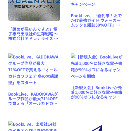
BookLive、「春到来！おで
かけ最強ガイド ウォーカー
ムック＆雑誌50％OFF」キ
「諦めが悪いんですよ」電
ャンペーン
子専門出版社の生存戦略 ～
株式会社アドレナライズ 代
表取締役 井手邦俊氏インタ
ビュー
【新規入会】BookLiveが先
着1,000名に好きな電子書籍
BookLive、KADOKAWAグ
が90％オフになるキャンペ
ループ作品が最大71％OFF
ーンを開始
で買える「オールカドカワ
フェア 冬の大感謝祭」をス
タート