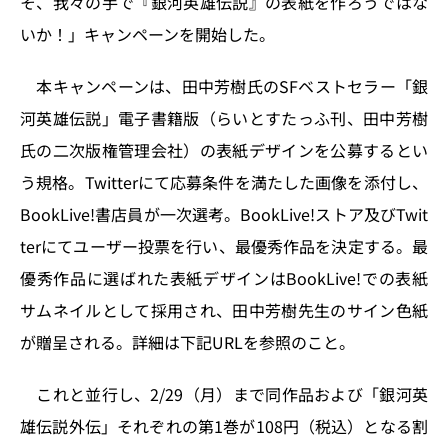
そ、我々の手で『銀河英雄伝説』の表紙を作ろうではな
n
o
いか！」キャンペーンを開始した。
k
本キャンペーンは、田中芳樹氏のSFベストセラー「銀
河英雄伝説」電子書籍版（らいとすたっふ刊、田中芳樹
氏の二次版権管理会社）の表紙デザインを公募するとい
う規格。Twitterにて応募条件を満たした画像を添付し、
BookLive!書店員が一次選考。BookLive!ストア及びTwit
terにてユーザー投票を行い、最優秀作品を決定する。最
優秀作品に選ばれた表紙デザインはBookLive!での表紙
サムネイルとして採用され、田中芳樹先生のサイン色紙
が贈呈される。詳細は下記URLを参照のこと。
これと並行し、2/29（月）まで同作品および「銀河英
雄伝説外伝」それぞれの第1巻が108円（税込）となる割