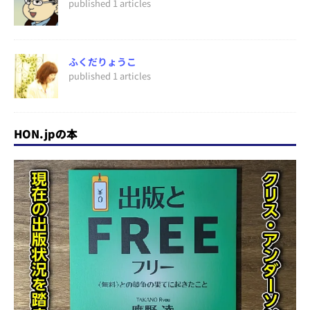
published 1 articles
ふくだりょうこ
published 1 articles
HON.jpの本