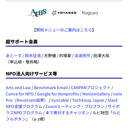
【
賛助メニューのご案内はこちら
】
超サポート会員
あとーす
/
鈴木征浩
/ 天野優 / 的場章 /
淡波亮作
/ 田澤大祐
（申込順・敬称略）
NPO法人向けサービス等
Arts and Law
/
Benchmark Email
/
CANPANプロジェクト
/
Canva for NPO
/
Google for Nonprofits
/
MotionGallery
/
note
Pro（NovelJam協賛）
/
Syncable
/
TechSoup Japan
/
Slack
NPO支援プログラム
/
Zoomミーティング・プロプラン
/
サイボ
ウズNPOプログラム
/
本で寄付するチャリボン
/ ルビ財団「
ルビ
フルボタン
」（a-z順）