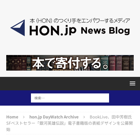
Home
hon.jp DayWatch Archive
BookLive、田中芳樹氏
SFベストセラー「銀河英雄伝説」電子書籍版の表紙デザインを公募開
始