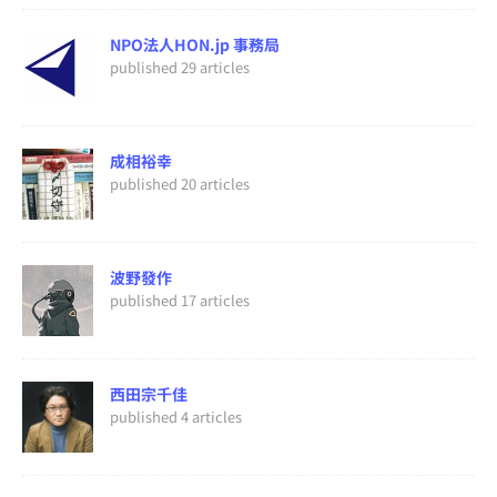
NPO法人HON.jp 事務局
published 29 articles
成相裕幸
published 20 articles
波野發作
published 17 articles
西田宗千佳
published 4 articles