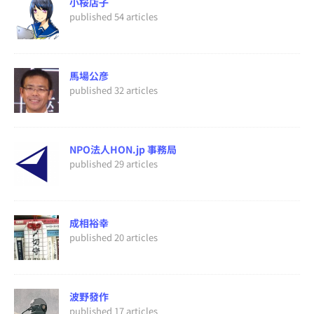
小桜店子
published 54 articles
馬場公彦
published 32 articles
NPO法人HON.jp 事務局
published 29 articles
成相裕幸
published 20 articles
波野發作
published 17 articles