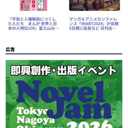
『平和と人権解放につくし
マンガ＆アニメカンファレ
た人たち まんが 世界と日
ンス「IMART2024」が会期
本の人物伝100』富士山みえ
5日間に延長など 日刊出版
る／偕成社／1月27日刊行予
ニュースまとめ 2024.10.19
定 ～ 発売前作品のゲラが読
める NetGalley 新着作品紹
介
広告