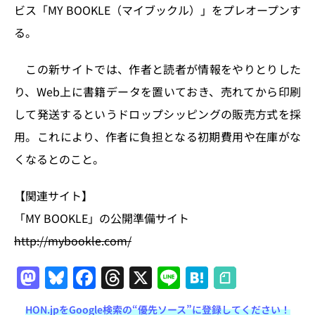
n
o
ビス「MY BOOKLE（マイブックル）」をプレオープンす
k
る。
この新サイトでは、作者と読者が情報をやりとりした
り、Web上に書籍データを置いておき、売れてから印刷
して発送するというドロップシッピングの販売方式を採
用。これにより、作者に負担となる初期費用や在庫がな
くなるとのこと。
【関連サイト】
「MY BOOKLE」の公開準備サイト
http://mybookle.com/
M
Bl
F
T
X
Li
H
a
u
a
h
n
at
HON.jpをGoogle検索の“優先ソース”に登録してください！