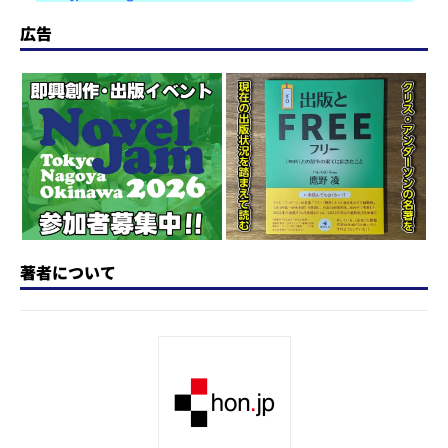
st
e
c
re
e
e
o
s
e
a
n
広告
d
k
b
d
a
o
y
o
s
n
o
k
著者について