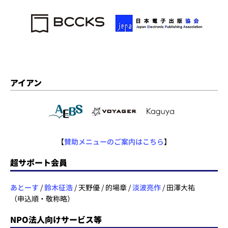
アイアン
【
賛助メニューのご案内はこちら
】
超サポート会員
あとーす
/
鈴木征浩
/ 天野優 / 的場章 /
淡波亮作
/ 田澤大祐
（申込順・敬称略）
NPO法人向けサービス等