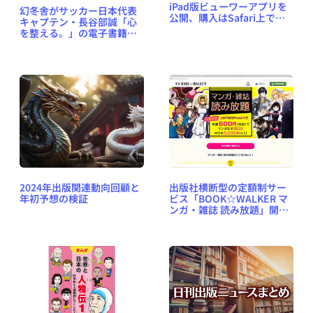
iPad版ビューワーアプリを
幻冬舎がサッカー日本代表
公開、購入はSafari上で対
キャプテン・長谷部誠「心
応
を整える。」の電子書籍版
を発売、著者の印税は全額
寄付へ
2024年出版関連動向回顧と
出版社横断型の定額制サー
年初予想の検証
ビス「BOOK☆WALKER マ
ンガ・雑誌 読み放題」開始
～ マンガ誌約60誌、マンガ
単行本5000冊以上が対象で
月額税別760円