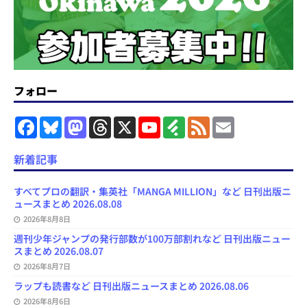
フォロー
F
B
M
T
X
Y
F
F
E
a
l
a
h
o
e
e
m
c
u
s
r
u
e
e
a
e
e
t
e
T
d
d
i
新着記事
b
s
o
a
u
l
l
o
k
d
d
b
y
o
y
o
s
e
すべてプロの翻訳・集英社「MANGA MILLION」など 日刊出版ニ
k
n
C
ュースまとめ 2026.08.08
h
2026年8月8日
a
n
週刊少年ジャンプの発行部数が100万部割れなど 日刊出版ニュー
n
スまとめ 2026.08.07
e
l
2026年8月7日
ラップも読書など 日刊出版ニュースまとめ 2026.08.06
2026年8月6日