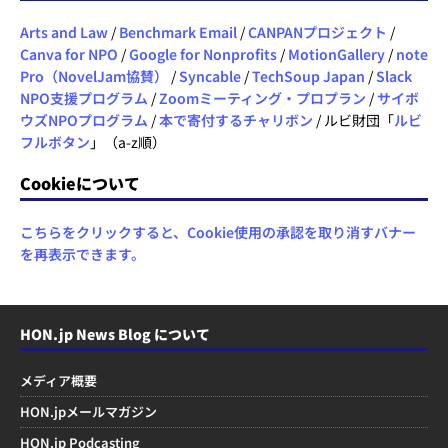
Arts and Law
/
Benchmark Email
/
CANPANプロジェクト
/
Canva for NPO
/
Google for Nonprofits
/
MotionGallery
/
note
Pro（NovelJam協賛）
/
Syncable
/
TechSoup Japan
/
Slack
NPO支援プログラム
/
Zoomミーティング・プロプラン
/
サイボ
ウズNPOプログラム
/
本で寄付するチャリボン
/ ルビ財団「
ルビ
フルボタン
」（a-z順）
Cookieについて
こちらをクリックすると、Cookie使用の承認を取り消すバナー
を再表示できます。
HON.jp News Blog について
メディア概要
HON.jpメールマガジン
HON.jp Podcasting