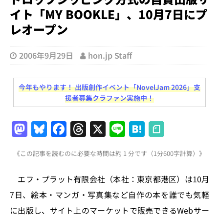
イト「MY BOOKLE」、10月7日にプ
レオープン
2006年9月29日
hon.jp Staff
今年もやります！ 出版創作イベント「NovelJam 2026」支
援者募集クラファン実施中！
M
Bl
F
T
X
Li
H
a
u
a
h
n
at
《この記事を読むのに必要な時間は約 1 分です（1分600字計算）》
st
e
c
re
e
e
o
s
e
a
n
エフ・プラット有限会社（本社：東京都港区）は10月
d
k
b
d
a
7日、絵本・マンガ・写真集など自作の本を誰でも気軽
o
y
o
s
に出版し、サイト上のマーケットで販売できるWebサー