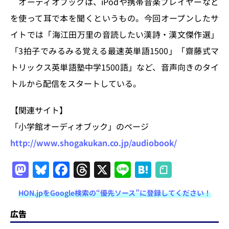
k
オーディオブックは、iPodや携帯音楽プレイヤーなど
を使って耳で本を聞くというもの。今回オープンしたサ
イトでは「海江田万里の音読したい漢詩・漢文傑作選」
「3拍子でみるみる覚える最速英単語1500」「齋藤式マ
トリックス英単語塾中学1500語」など、音声向きのタイ
トルから配信をスタートしている。
【関連サイト】
「小学館オーディオブック」のページ
http://www.shogakukan.co.jp/audiobook/
M
Bl
F
T
X
Li
H
a
u
a
h
n
at
HON.jpをGoogle検索の“優先ソース”に登録してください！
st
e
c
re
e
e
o
s
e
a
n
広告