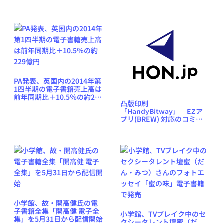
PA発表、英国内の2014年第
1四半期の電子書籍売上高は
前年同期比＋10.5％の約229
凸版印刷
億円
「HandyBitway」 EZア
プリ(BREW) 対応のコミッ
クを配信開始
小学館、故・開高健氏の電
子書籍全集「開高健 電子全
小学館、TVブレイク中のセ
集」を5月31日から配信開始
クシータレント壇蜜（だ