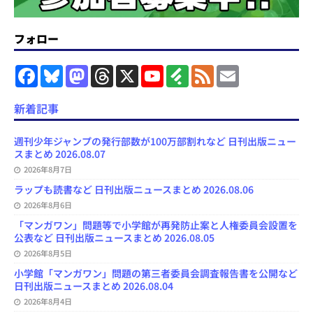
フォロー
F
B
M
T
X
Y
F
F
E
a
l
a
h
o
e
e
m
c
u
s
r
u
e
e
a
e
e
t
e
T
d
d
i
新着記事
b
s
o
a
u
l
l
o
k
d
d
b
y
o
y
o
s
e
週刊少年ジャンプの発行部数が100万部割れなど 日刊出版ニュー
k
n
C
スまとめ 2026.08.07
h
2026年8月7日
a
n
ラップも読書など 日刊出版ニュースまとめ 2026.08.06
n
e
2026年8月6日
l
「マンガワン」問題等で小学館が再発防止案と人権委員会設置を
公表など 日刊出版ニュースまとめ 2026.08.05
2026年8月5日
小学館「マンガワン」問題の第三者委員会調査報告書を公開など
日刊出版ニュースまとめ 2026.08.04
2026年8月4日