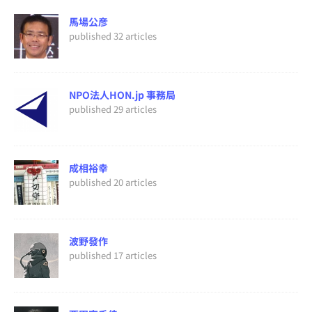
馬場公彦
published 32 articles
NPO法人HON.jp 事務局
published 29 articles
成相裕幸
published 20 articles
波野發作
published 17 articles