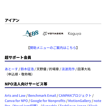
アイアン
【
賛助メニューのご案内はこちら
】
超サポート会員
あとーす
/
鈴木征浩
/ 天野優 / 的場章 /
淡波亮作
/ 田澤大祐
（申込順・敬称略）
NPO法人向けサービス等
Arts and Law
/
Benchmark Email
/
CANPANプロジェクト
/
Canva for NPO
/
Google for Nonprofits
/
MotionGallery
/
note
Pro（NovelJam協賛）
/
Syncable
/
TechSoup Japan
/
Slack