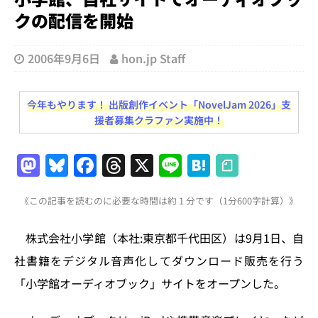
クの配信を開始
2006年9月6日
hon.jp Staff
今年もやります！ 出版創作イベント「NovelJam 2026」支
援者募集クラファン実施中！
M
Bl
F
T
X
Li
H
a
u
a
h
n
at
《この記事を読むのに必要な時間は約 1 分です（1分600字計算）》
st
e
c
re
e
e
o
s
e
a
n
株式会社小学館（本社:東京都千代田区）は9月1日、自
d
k
b
d
a
社書籍をデジタル音声化してダウンロード販売を行う
o
y
o
s
「小学館オーディオブック」サイトをオープンした。
n
o