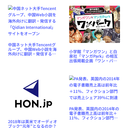
中国ネット大手Tencentグ
ループ、中国Web小説を海
小学館「マンガワン」と白
外向けに翻訳・発信する
泉社「マンガPark」の相互
「Qidian International」
出張掲載企画「ワン・パー
サイトをオープン
ク」4月1日より開始 ～『ベ
ルセルク』などがマンガワ
ンに、『闇金ウシジマく
ん』などがマンガParkに
PA発表、英国内の2014年の
電子書籍売上高は前年比＋
11％、フィクション部門で
2018年は英米でオーディオ
は売上シェア39％に到達
ブック“元年”となるのか？