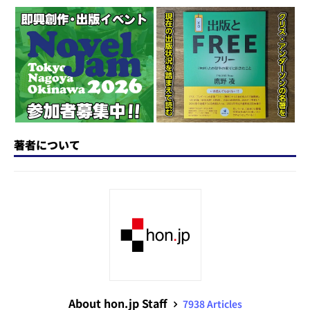
d
k
b
d
a
o
y
o
s
n
o
k
著者について
About hon.jp Staff
7938 Articles