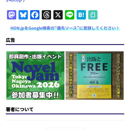
M
Bl
F
T
X
Li
H
a
u
a
h
n
at
HON.jpをGoogle検索の“優先ソース”に登録してください！
st
e
c
re
e
e
o
s
e
a
n
広告
d
k
b
d
a
o
y
o
s
n
o
k
著者について