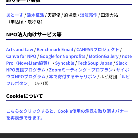
あとーす
/
鈴木征浩
/ 天野優 / 的場章 /
淡波亮作
/ 田澤大祐
（申込順・敬称略）
NPO法人向けサービス等
Arts and Law
/
Benchmark Email
/
CANPANプロジェクト
/
Canva for NPO
/
Google for Nonprofits
/
MotionGallery
/
note
Pro（NovelJam協賛）
/
Syncable
/
TechSoup Japan
/
Slack
NPO支援プログラム
/
Zoomミーティング・プロプラン
/
サイボ
ウズNPOプログラム
/
本で寄付するチャリボン
/ ルビ財団「
ルビ
フルボタン
」（a-z順）
Cookieについて
こちらをクリックすると、Cookie使用の承認を取り消すバナー
を再表示できます。