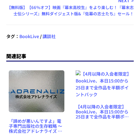
NEXT
【無料版】【66％オフ】映画『幕末高校生』をより楽しむ！『幕末志
士伝シリーズ』無料ダイジェスト版&『佐幕の志士たち』セール！
タグ：
BookLive
/
講談社
関連記事
【4月以降の入会者限定】
BookLive、本日15:00から
25日まで全作品を半額ポイ
「諦めが悪いんですよ」電
ントバック
子専門出版社の生存戦略 ～
株式会社アドレナライズ 代
表取締役 井手邦俊氏インタ