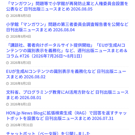
a
「マンガワン」問題等で小学館が再発防止案と人権委員会設置を
n
公表など 日刊出版ニュースまとめ 2026.08.05
n
e
2026年8月5日
l
小学館「マンガワン」問題の第三者委員会調査報告書を公開など
日刊出版ニュースまとめ 2026.08.04
2026年8月4日
「講談社、著者向けポータルサイト提供開始」「EUが生成AIコ
ンテンツの識別表示を義務化」など、週刊出版ニュースまとめ＆
コラム #726（2026年7月26日～8月1日）
2026年8月3日
EUが生成AIコンテンツの識別表示を義務化など 日刊出版ニュー
スまとめ 2026.08.02
2026年8月2日
文科省、プログラミング教育にAI活用方針など 日刊出版ニュース
まとめ 2026.08.01
2026年8月1日
HON.jp News Blogに拡張検索生成（RAG）で回答を返すチャッ
トボットを設置など 日刊出版ニュースまとめ 2026.07.31
2026年7月31日
チャットボット（ベータ版）を公開しました