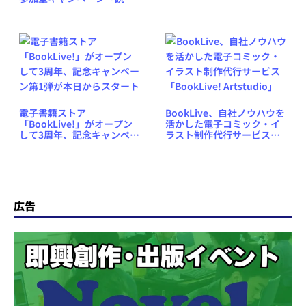
に
投稿！あなたが書店員」を
開催、優秀な投稿は専用ペ
ージで紹介
電子書籍ストア
BookLive、自社ノウハウを
「BookLive!」がオープン
活かした電子コミック・イ
して3周年、記念キャンペー
ラスト制作代行サービス
ン第1弾が本日からスタート
「BookLive! Artstudio」
広告