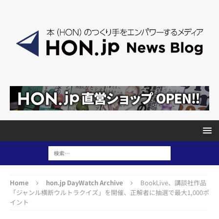
Home
hon.jp DayWatch Archive
BookLive、講談社作品
「ジャンル横断ウルトラクイズ」を開催、正解者に抽選で最大1,000ポ
イント