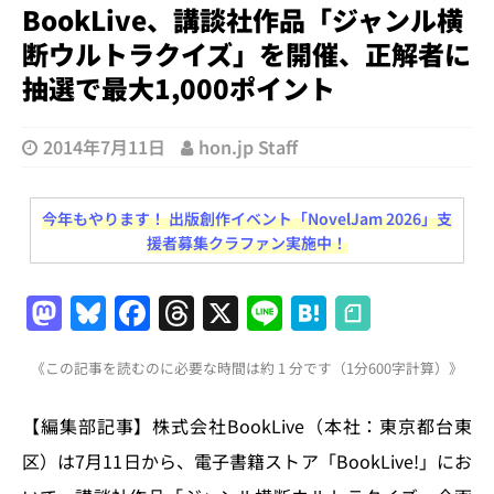
BookLive、講談社作品「ジャンル横
断ウルトラクイズ」を開催、正解者に
抽選で最大1,000ポイント
2014年7月11日
hon.jp Staff
今年もやります！ 出版創作イベント「NovelJam 2026」支
援者募集クラファン実施中！
M
Bl
F
T
X
Li
H
a
u
a
h
n
at
《この記事を読むのに必要な時間は約 1 分です（1分600字計算）》
st
e
c
re
e
e
o
s
e
a
n
【編集部記事】株式会社BookLive（本社：東京都台東
d
k
b
d
a
区）は7月11日から、電子書籍ストア「BookLive!」にお
o
y
o
s