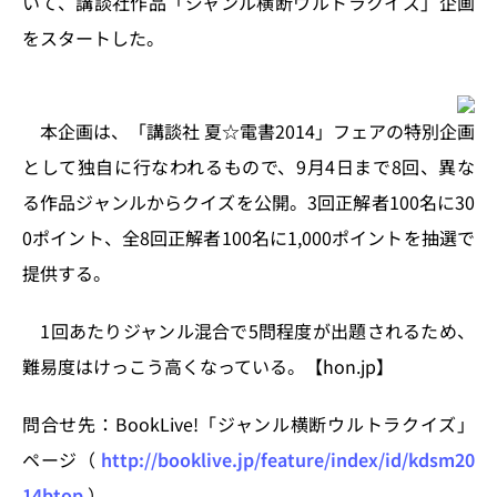
いて、講談社作品「ジャンル横断ウルトラクイズ」企画
n
o
をスタートした。
k
本企画は、「講談社 夏☆電書2014」フェアの特別企画
として独自に行なわれるもので、9月4日まで8回、異な
る作品ジャンルからクイズを公開。3回正解者100名に30
0ポイント、全8回正解者100名に1,000ポイントを抽選で
提供する。
1回あたりジャンル混合で5問程度が出題されるため、
難易度はけっこう高くなっている。【hon.jp】
問合せ先：BookLive!「ジャンル横断ウルトラクイズ」
ページ（
http://booklive.jp/feature/index/id/kdsm20
14btop
）