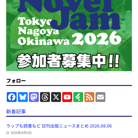
フォロー
F
B
M
T
X
Y
F
F
E
a
l
a
h
o
e
e
m
c
u
s
r
u
e
e
a
e
e
t
e
T
d
d
i
新着記事
b
s
o
a
u
l
l
o
k
d
d
b
y
o
y
o
s
e
ラップも読書など 日刊出版ニュースまとめ 2026.08.06
k
n
C
2026年8月6日
h